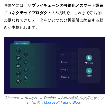
具体的には、
サプライチェーンの可視化／スマート製造
／コネクテッドプロダクト
の3領域で、これまで断片的
に扱われてきたデータをひとつの分析基盤に統合する動
きが本格化します。
Observe → Analyze → Decide → Actの連続的な認知サイク
ル（出典：
Microsoft Fabric Blog
）