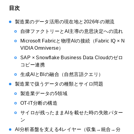
目次
製造業のデータ活用の現在地と2026年の潮流
自律ファクトリーとAI主導の意思決定への流れ
Microsoft Fabricと物理AIの接続（Fabric IQ × N
VIDIA Omniverse）
SAP × Snowflake Business Data Cloudのゼロ
コピー連携
生成AIとBIの融合（自然言語クエリ）
製造業で扱うデータの種類とサイロ問題
製造業データの5領域
OT-IT分断の構造
サイロが残ったままAIを載せた時の失敗パター
ン
AI分析基盤を支える4レイヤー（収集→統合→分