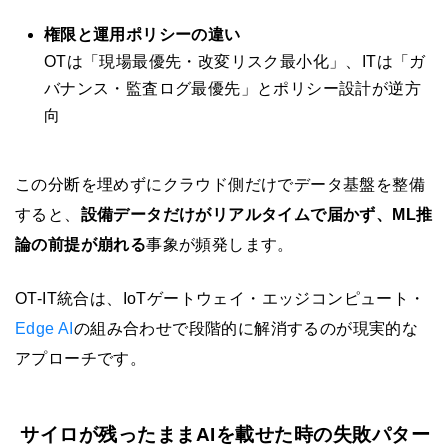
権限と運用ポリシーの違い
OTは「現場最優先・改変リスク最小化」、ITは「ガ
バナンス・監査ログ最優先」とポリシー設計が逆方
向
この分断を埋めずにクラウド側だけでデータ基盤を整備
すると、
設備データだけがリアルタイムで届かず、ML推
論の前提が崩れる
事象が頻発します。
OT-IT統合は、IoTゲートウェイ・エッジコンピュート・
Edge AI
の組み合わせで段階的に解消するのが現実的な
アプローチです。
サイロが残ったままAIを載せた時の失敗パター