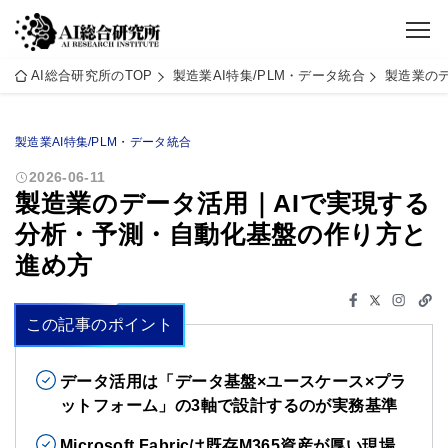
AI総合研究所のTOP
製造業AI特集/PLM・データ統合
製造業の
製造業AI特集/PLM・データ統合
2026-06-11
製造業のデータ活用｜AIで実現する
分析・予測・自動化基盤の作り方と
進め方
この記事のポイント
データ活用は「データ基盤×ユースケース×プラ
ットフォーム」の3軸で設計するのが実務基準
Microsoft Fabricは既存M365資産が厚い現場、