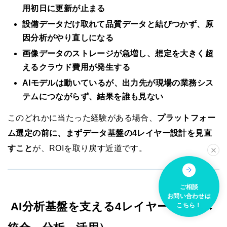
用初日に更新が止まる
設備データだけ取れて品質データと結びつかず、原
因分析がやり直しになる
画像データのストレージが急増し、想定を大きく超
えるクラウド費用が発生する
AIモデルは動いているが、出力先が現場の業務シス
テムにつながらず、結果を誰も見ない
このどれかに当たった経験がある場合、
プラットフォー
ム選定の前に、まずデータ基盤の4レイヤー設計を見直
すこと
が、ROIを取り戻す近道です。
ご相談
お問い合わせは
AI分析基盤を支える4レイヤー（収集→
こちら！