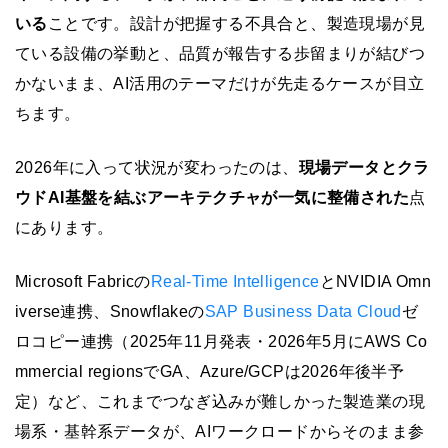
いる
ことです。設計が把握する不具合と、製造現場が見
ている設備の挙動と、品質が報告する歩留まりが結びつ
かないまま、AI活用のテーマだけが先走るケースが目立
ちます。
2026年に入って状況が変わったのは、
現場データとクラ
ウドAI基盤を結ぶアーキテクチャが一気に整備された
点
にあります。
Microsoft Fabricの
Real-Time Intelligence
とNVIDIA Omn
iverse連携、Snowflakeの
SAP Business Data Cloud
ゼ
ロコピー連携（2025年11月発表・2026年5月にAWS Co
mmercial regionsでGA、Azure/GCPは2026年後半予
定）など、これまでつなぎ込みが難しかった製造業の現
場系・基幹系データが、AIワークロードからそのまま参