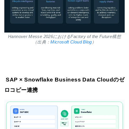
Hannover Messe 2026におけるFactory of the Future構想
（出典：
Microsoft Cloud Blog
）
SAP × Snowflake Business Data Cloudのゼ
ロコピー連携