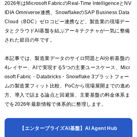
2026年はMicrosoft FabricのReal-Time IntelligenceとNV
IDIA Omniverse連携、SnowflakeのSAP Business Data
Cloud（BDC）ゼロコピー連携など、製造業の現場デー
タとクラウドAI基盤を結ぶアーキテクチャが一気に整備
された節目の年です。
本記事では、製造業データのサイロ問題とAI分析基盤の
4レイヤー、AIで実現する5つの主要ユースケース、Micr
osoft Fabric・Databricks・Snowflake 3プラットフォー
ムの製造業フィット比較、PoCから現場展開までの進め
方、導入で詰まる論点と回避策、主要基盤の料金体系ま
でを2026年最新情報で体系的に整理します。
【エンタープライズAI基盤】AI Agent Hub