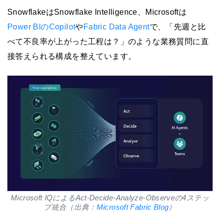
SnowflakeはSnowflake Intelligence、Microsoftは
Power BIのCopilot
や
Fabric Data Agent
で、「先週と比
べて不良率が上がった工程は？」のような業務質問に直
接答えられる構成を整えています。
Microsoft IQによるAct-Decide-Analyze-Observeの4ステッ
プ統合（出典：
Microsoft Fabric Blog
）