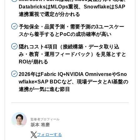
DatabricksはMLOps重視、SnowflakeはSAP
連携重視で選定が分かれる
予知保全・品質予測・需要予測の3ユースケー
スから着手するとPoCの成功確率が高い
隠れコスト4項目（接続構築・データ取り込
み・教育・運用フィードバック）を見落とすと
ROIが崩れる
2026年はFabric IQ+NVIDIA OmniverseやSno
wflake×SAP BDCなど、現場データとAI基盤の
連携が一気に進む節目
監修者プロフィール
坂本 将磨
フォローする