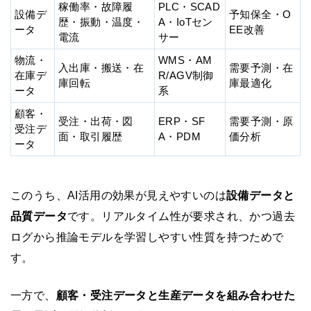
稼働率・故障履
PLC・SCAD
設備デ
予知保全・O
歴・振動・温度・
A・IoTセン
ータ
EE改善
電流
サー
物流・
WMS・AM
入出庫・搬送・在
需要予測・在
在庫デ
R/AGV制御
庫回転
庫最適化
ータ
系
顧客・
受注・出荷・図
ERP・SF
需要予測・原
受注デ
面・取引履歴
A・PDM
価分析
ータ
このうち、AI活用の効果が見えやすいのは
設備データと
品質データ
です。リアルタイム性が要求され、かつ過去
ログから推論モデルを学習しやすい性質を持つためで
す。
一方で、
顧客・受注データと生産データを組み合わせた