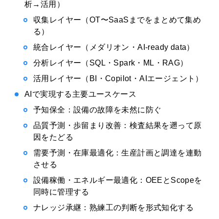
析→活用）
収集レイヤー（OT〜SaaSまでをまとめて集め
る）
統合レイヤー（メダリオン・AI-ready data）
分析レイヤー（SQL・Spark・ML・RAG）
活用レイヤー（BI・Copilot・AIエージェント）
AIで実現する主要ユースケース
予知保全：設備の故障を未然に防ぐ
品質予測・歩留まり改善：検査結果を遡って原
因をたどる
需要予測・在庫最適化：生産計画と調達を連動
させる
設備稼働・エネルギー最適化：OEEとScopeを
同時に管理する
ナレッジ承継：熟練工の判断を形式知化する