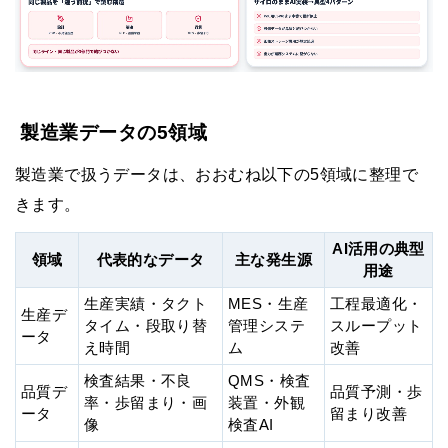
製造業データの5領域
製造業で扱うデータは、おおむね以下の5領域に整理で
きます。
AI活用の典型
領域
代表的なデータ
主な発生源
用途
生産実績・タクト
MES・生産
工程最適化・
生産デ
タイム・段取り替
管理システ
スループット
ータ
え時間
ム
改善
検査結果・不良
QMS・検査
品質デ
品質予測・歩
率・歩留まり・画
装置・外観
ータ
留まり改善
像
検査AI