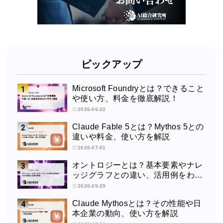
ピックアップ
Microsoft Foundryとは？できること
や使い方、料金を徹底解説！
2026-06-22
Claude Fable 5とは？Mythos 5との
違いや料金、使い方を解説
2026-07-01
オントロジーとは？基本要素やナレ
ッジグラフとの違い、活用例をわか
りやすく解説
2026-05-29
Claude Mythosとは？その性能や日
本企業の動向、使い方を解説