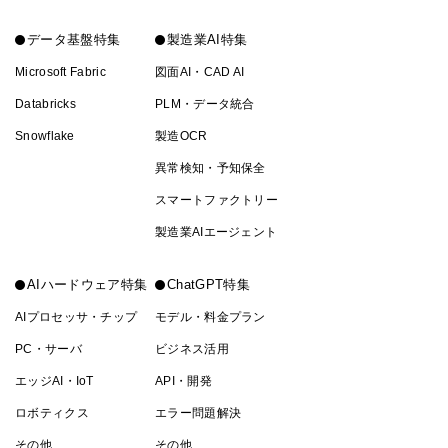
データ基盤特集
製造業AI特集
Microsoft Fabric
図面AI・CAD AI
Databricks
PLM・データ統合
Snowflake
製造OCR
異常検知・予知保全
スマートファクトリー
製造業AIエージェント
AIハードウェア特集
ChatGPT特集
AIプロセッサ・チップ
モデル・料金プラン
PC・サーバ
ビジネス活用
エッジAI・IoT
API・開発
ロボティクス
エラー問題解決
その他
その他