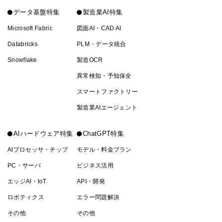
データ基盤特集
製造業AI特集
Microsoft Fabric
図面AI・CAD AI
Databricks
PLM・データ統合
Snowflake
製造OCR
異常検知・予知保全
スマートファクトリー
製造業AIエージェント
AIハードウェア特集
ChatGPT特集
AIプロセッサ・チップ
モデル・料金プラン
PC・サーバ
ビジネス活用
エッジAI・IoT
API・開発
ロボティクス
エラー問題解決
その他
その他