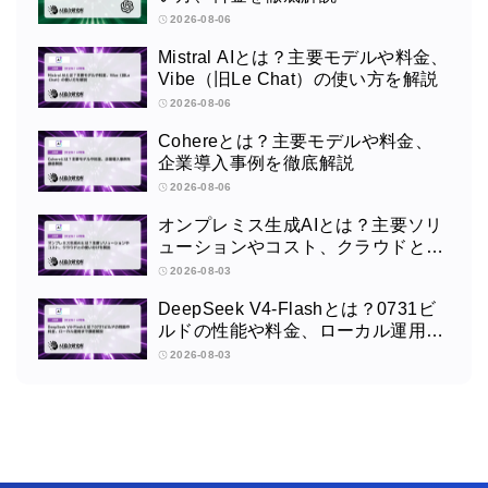
2026-08-06
Mistral AIとは？主要モデルや料金、
Vibe（旧Le Chat）の使い方を解説
2026-08-06
Cohereとは？主要モデルや料金、
企業導入事例を徹底解説
2026-08-06
オンプレミス生成AIとは？主要ソリ
ューションやコスト、クラウドとの
使い分けを解説
2026-08-03
DeepSeek V4-Flashとは？0731ビ
ルドの性能や料金、ローカル運用ま
で徹底解説
2026-08-03