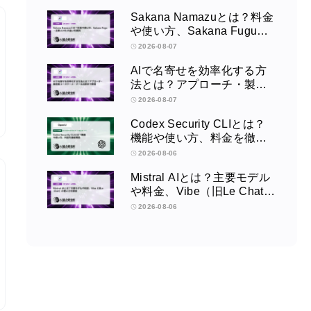
Sakana Namazuとは？料金
や使い方、Sakana Fugu・
主要LLMとの違いを解説
2026-08-07
AIで名寄せを効率化する方
法とは？アプローチ・製造
業ユースケース・ツール比
2026-08-07
較まで解説
Codex Security CLIとは？
機能や使い方、料金を徹底
解説
2026-08-06
Mistral AIとは？主要モデル
や料金、Vibe（旧Le Chat）
の使い方を解説
2026-08-06