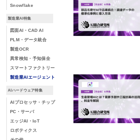
Snowflake
製造業AI特集
図面AI・CAD AI
PLM・データ統合
製造OCR
異常検知・予知保全
スマートファクトリー
製造業AIエージェント
AIハードウェア特集
AIプロセッサ・チップ
PC・サーバ
エッジAI・IoT
ロボティクス
その他