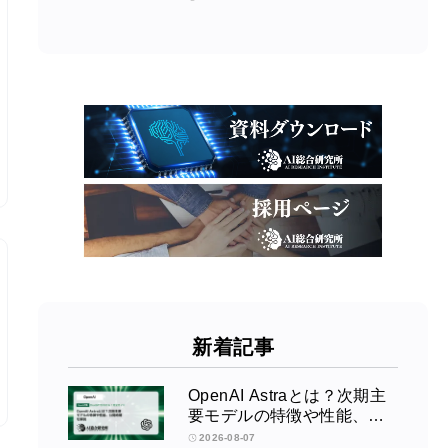
新着記事
OpenAI Astraとは？次期主
要モデルの特徴や性能、公
開時期を解説
2026-08-07