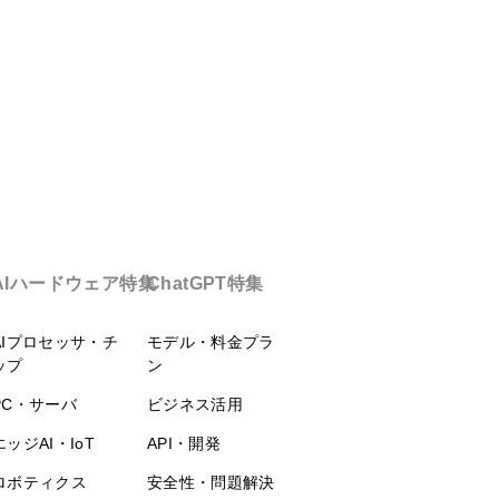
AIハードウェア特集
ChatGPT特集
AIプロセッサ・チ
モデル・料金プラ
ップ
ン
PC・サーバ
ビジネス活用
エッジAI・IoT
API・開発
ロボティクス
安全性・問題解決