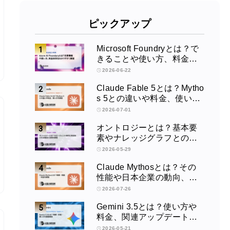
ピックアップ
Microsoft Foundryとは？で
きることや使い方、料金を
徹底解説！
2026-06-22
Claude Fable 5とは？Mytho
s 5との違いや料金、使い方
を解説
2026-07-01
オントロジーとは？基本要
素やナレッジグラフとの違
い、活用例をわかりやすく
2026-05-29
解説
Claude Mythosとは？その
性能や日本企業の動向、使
い方を解説
2026-07-26
Gemini 3.5とは？使い方や
料金、関連アップデートを
徹底解説！
2026-05-21