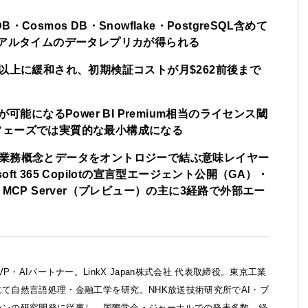
 DB・Cosmos DB・Snowflake・PostgreSQL含めて
リアルタイムのデータレプリカが得られる
降F2以上に緩和され、初期検証コストが月$262前後まで
閲覧が可能になるPower BI Premium相当のライセンス閾
フェーズでは実質的な最小構成になる
ic IQは業務概念とデータをオントロジーで結ぶ意味レイヤー
crosoft 365 Copilotの宣言型エージェント公開（GA）・
ー）・MCP Server（プレビュー）の主に3経路で外部エー
ft MVP・AIパートナー。LinkX Japan株式会社 代表取締役。東京工業
て自然言語処理・金融工学を研究。NHK放送技術研究所でAI・ブ
ーンの研究開発に従事し、国際学会・ジャーナルでの発表多数。経