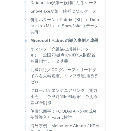
Databricksが第一候補になるケース
Snowflakeが第一候補になるケース
併用パターン：Fabric（BI）＋ Data
bricks（ML）＋ Snowflake（データ
共有）
Microsoft Fabricの導入事例と成果
ヤマシタ（介護福祉用具レンタ
ル）：全国70拠点でのDX人財配置
を目指すデータ基盤
北國銀行／CCIグループ：リードタ
イムを大幅短縮、インフラ運用ほぼ
ゼロ
グローバルエンジニアリング（電力
小売）：予測時間50%短縮・予測誤
差40%削減
伊藤忠商事：FOODATAへの生成AI
基盤導入とFabric検討
海外事例：Melbourne Airport / KPM