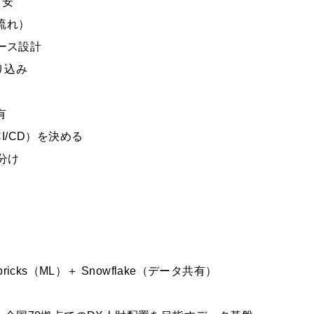
目安
の流れ）
スペース設計
取り込み
有
/CD）を決める
い分け
bricks（ML）＋ Snowflake（データ共有）