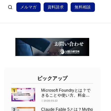
メルマガ
資料請求
無料相談
ピックアップ
Microsoft Foundryとは？で
きることや使い方、料金を
徹底解説！
2026-06-22
Claude Fable 5とは？Mytho