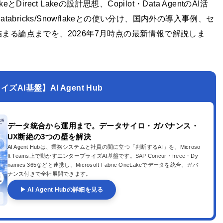
ect Lakeの設計思想、Copilot・Data AgentのAI活
bricks/Snowflakeとの使い分け、国内外の導入事例、セ
まる論点までを、2026年7月時点の最新情報で解説しま
AI基盤】AI Agent Hub
データ統合から運用まで。データサイロ・ガバナンス・
UX断絶の3つの壁を解決
AI Agent Hubは、業務システムと社員の間に立つ「判断するAI」を、Microso
ft Teams上で動かすエンタープライズAI基盤です。SAP Concur・freee・Dy
namics 365などと連携し、Microsoft Fabric OneLakeでデータを統合、ガバ
ナンス付きで全社展開できます。
▶ AI Agent Hubの詳細を見る