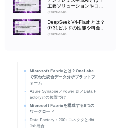
オンプレミス生成AIとは？
主要ソリューションやコス
ト、クラウドとの使い分け
2026-08-03
を解説
DeepSeek V4-Flashとは？
0731ビルドの性能や料金、
ローカル運用まで徹底解説
2026-08-03
Microsoft Fabricとは？OneLake
で束ねた統合データ分析プラットフ
ォーム
Azure Synapse／Power BI／Data F
actoryとの位置づけ
Microsoft Fabricを構成する6つの
ワークロード
Data Factory：200+コネクタとdbt
Job統合