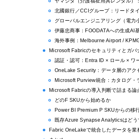
ヤマシタ（介護福祉用具レンタル）：
北國銀行／CCIグループ：リードタ
グローバルエンジニアリング（電力小
伊藤忠商事：FOODATAへの生成AI基
海外事例：Melbourne Airport / KPMG
Microsoft Fabricのセキュリティとガ
認証・認可：Entra ID × ロール ×
OneLake Security：データ層のア
Microsoft Purview統合：カタ
Microsoft Fabricの導入判断で詰まる論
どのF SKUから始めるか
Power BI Premium P SKUからの
既存Azure Synapse Analyticsは
Fabric OneLakeで統合したデータ