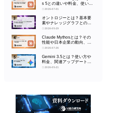
s 5との違いや料金、使い方
を解説
2026-07-01
オントロジーとは？基本要
素やナレッジグラフとの違
い、活用例をわかりやすく
2026-05-29
解説
Claude Mythosとは？その
性能や日本企業の動向、使
い方を解説
2026-07-26
Gemini 3.5とは？使い方や
料金、関連アップデートを
徹底解説！
2026-05-21