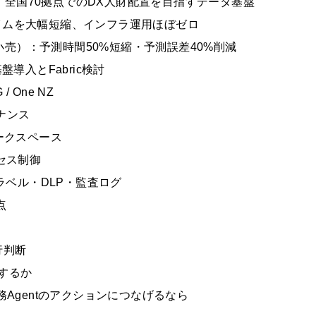
全国70拠点でのDX人財配置を目指すデータ基盤
イムを大幅短縮、インフラ運用ほぼゼロ
売）：予測時間50%短縮・予測誤差40%削減
盤導入とFabric検討
 / One NZ
バナンス
 ワークスペース
クセス制御
ログ・ラベル・DLP・監査ログ
点
移行判断
どうするか
を業務Agentのアクションにつなげるなら