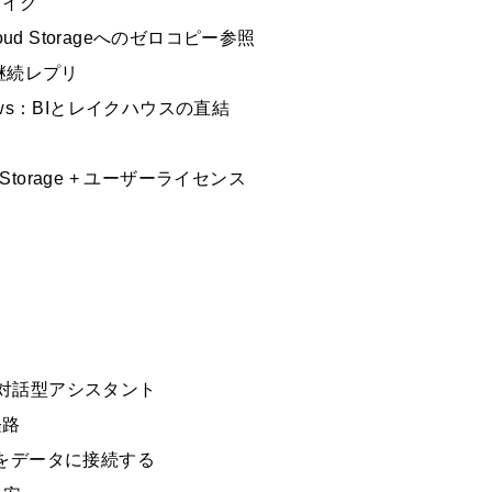
レイク
 Cloud Storageへのゼロコピー参照
の継続レプリ
ke Views：BIとレイクハウスの直結
e Storage + ユーザーライセンス
う対話型アシスタント
経路
概念をデータに接続する