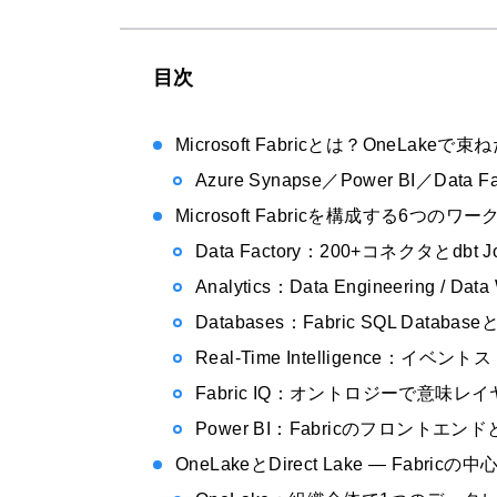
目次
Microsoft Fabricとは？OneL
Azure Synapse／Power BI／Data
Microsoft Fabricを構成する6つのワ
Data Factory：200+コネクタとdbt 
Analytics：Data Engineering / Data
Databases：Fabric SQL Databaseと
Real-Time Intelligence：イ
Fabric IQ：オントロジーで意味
Power BI：Fabricのフロントエ
OneLakeとDirect Lake — Fabri