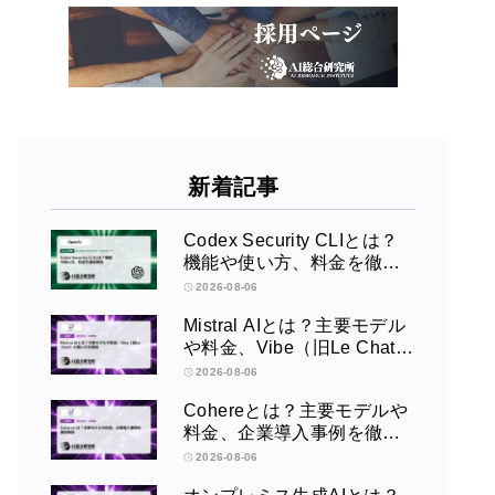
新着記事
Codex Security CLIとは？
機能や使い方、料金を徹底
解説
2026-08-06
Mistral AIとは？主要モデル
や料金、Vibe（旧Le Chat）
の使い方を解説
2026-08-06
Cohereとは？主要モデルや
料金、企業導入事例を徹底
解説
2026-08-06