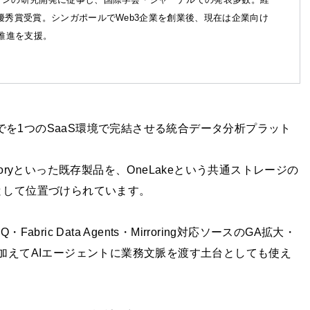
優秀賞受賞。シンガポールでWeb3企業を創業後、現在は企業向け
X推進を支援。
可視化までを1つのSaaS環境で完結させる統合データ分析プラット
ata Factoryといった既存製品を、OneLakeという共通ストレージの
として位置づけられています。
c IQ・Fabric Data Agents・Mirroring対応ソースのGA拡大・
基盤の役割に加えてAIエージェントに業務文脈を渡す土台としても使え