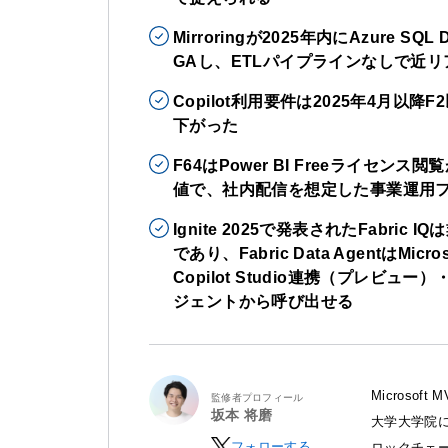
Mirroringが2025年内にAzure SQL
GAし、ETLパイプラインなしで近
Copilot利用要件は2025年4月以
下がった
F64はPower BI Freeライセンス
値で、社内配信を想定した事業運用
Ignite 2025で発表されたFabr
であり、Fabric Data AgentはMi
Copilot Studio連携（プレビュ
ジェントから呼び出せる
Microso
監修者プロフィール
坂本 将磨
大学大学院に
フォローする
ロックチェ