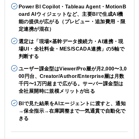
Power BI Copilot・Tableau Agent・MotionB
oard AIウィジェットなど、主要BIで生成AI機
能の提供が広がる（プレビュー・追加費用・限
定連携が混在）
選定は「現場×基幹データ接続力・AI連携・現
場UI・全社料金・MES/SCADA連携」の5軸で
判断する
ユーザー課金型はViewer/Pro層が月2,000〜3,0
00円台、Creator/Author/Enterprise層は月数
千円〜1万円超まで広がる。サーバー課金型は
全社展開時に規模メリットが出る
BIで見た結果をAIエージェントに渡すと、通知
→保全指示→在庫調整まで一気通貫で自動化で
きる