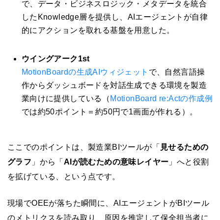
で、データ・ビジネスロジック・メタデータを統合
したKnowledge層を提供し、AIエージェントが自律
的にアクションを取れる基盤を用意した。
ウイングアーク1st
MotionBoardの生成AIウィジェット
で、自然言語操
作からダッシュボードを対話生成できる環境を製造
業向けに提供している（
MotionBoard re:Actの作成例
では約50ポイント＝約50円で1画面が作れる）。
ここでのポイントは、製造業BIツールが「
見せるための
グラフ
」から「
AIが読むための意味レイヤー
」へと役割
を拡げている、という点です。
現場でOEEが落ちた瞬間に、AIエージェントがBIツール
のメトリクスを読み取り、原因を推定して保全担当者に