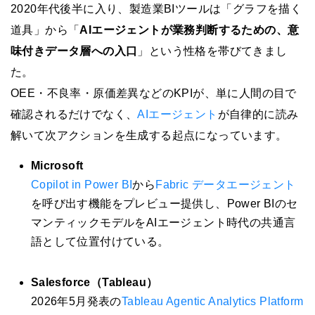
2020年代後半に入り、製造業BIツールは「グラフを描く
道具」から「
AIエージェントが業務判断するための、意
味付きデータ層への入口
」という性格を帯びてきまし
た。
OEE・不良率・原価差異などのKPIが、単に人間の目で
確認されるだけでなく、
AIエージェント
が自律的に読み
解いて次アクションを生成する起点になっています。
Microsoft
Copilot in Power BI
から
Fabric データエージェント
を呼び出す機能をプレビュー提供し、Power BIのセ
マンティックモデルをAIエージェント時代の共通言
語として位置付けている。
Salesforce（Tableau）
2026年5月発表の
Tableau Agentic Analytics Platform