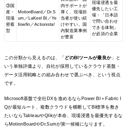
現場浸透を最
③国
内サポートが
優先したい工
産・
MotionBoard／Dr.S
厚く、現場担
場・「日本語
現場
um／LaKeel BI／Ye
当者が使い続
で問い合わせ
密着
llowfin／Actionista!
けやすい。国
できる体制」
型
内製造業事例
が必須の企業
が豊富
この分類から見えるのは、「
どのBIツールが最良か
」と
いう単独評価より、自社が採用しているクラウド基盤・
データ活用戦略との組み合わせで選ぶべき、という視点
です。
Microsoft基盤で全社DXを進めるならPower BI＋Fabric I
Qが最短ルート、複数クラウドを横断してBI標準を敷き
たいならTableauやQlikが本命、現場浸透を最優先するな
らMotionBoardやDr.Sumが第一候補になります。