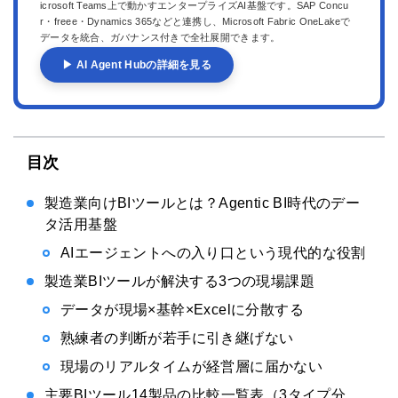
icrosoft Teams上で動かすエンタープライズAI基盤です。SAP Concu
r・freee・Dynamics 365などと連携し、Microsoft Fabric OneLakeで
データを統合、ガバナンス付きで全社展開できます。
▶ AI Agent Hubの詳細を見る
目次
製造業向けBIツールとは？Agentic BI時代のデー
タ活用基盤
AIエージェントへの入り口という現代的な役割
製造業BIツールが解決する3つの現場課題
データが現場×基幹×Excelに分散する
熟練者の判断が若手に引き継げない
現場のリアルタイムが経営層に届かない
主要BIツール14製品の比較一覧表（3タイプ分