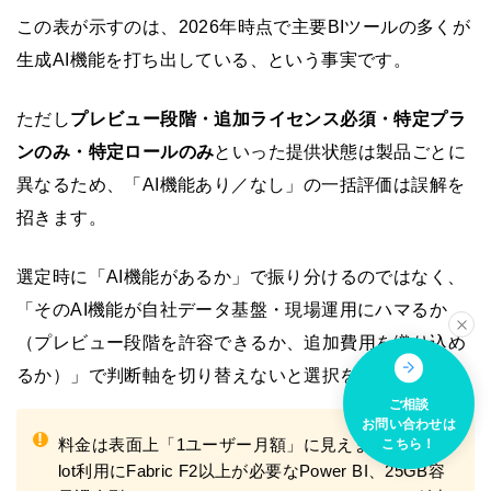
この表が示すのは、2026年時点で主要BIツールの多くが
生成AI機能を打ち出している、という事実です。
ただし
プレビュー段階・追加ライセンス必須・特定プラ
ンのみ・特定ロールのみ
といった提供状態は製品ごとに
異なるため、「AI機能あり／なし」の一括評価は誤解を
招きます。
選定時に「AI機能があるか」で振り分けるのではなく、
「そのAI機能が自社データ基盤・現場運用にハマるか
（プレビュー段階を許容できるか、追加費用を織り込め
るか）」で判断軸を切り替えないと選択を間違えます。
ご相談
お問い合わせは
!
料金は表面上「1ユーザー月額」に見えますが、Copi
こちら！
lot利用にFabric F2以上が必要なPower BI、25GB容