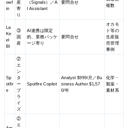
owf
産
（Signals）／A
要問合せ
複数
in
寄
I Assistant
り
オカモ
La
③
AI連携は限定
ト等の
Ke
国
的、業務パッケ
要問合せ
生産販
el
産
ージ寄り
売管理
BI
事例
②
エ
ン
Sp
タ
Analyst $999/月／Bu
化学・
otfir
ー
Spotfire Copilot
siness Author $1,57
製薬・
e
プ
0/年
素材系
ラ
イ
ズ
②
エ
Am