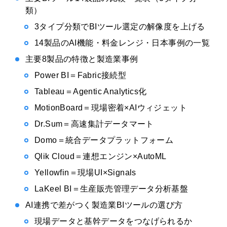
類）
3タイプ分類でBIツール選定の解像度を上げる
14製品のAI機能・料金レンジ・日本事例の一覧
主要8製品の特徴と製造業事例
Power BI＝Fabric接続型
Tableau＝Agentic Analytics化
MotionBoard＝現場密着×AIウィジェット
Dr.Sum＝高速集計データマート
Domo＝統合データプラットフォーム
Qlik Cloud＝連想エンジン×AutoML
Yellowfin＝現場UI×Signals
LaKeel BI＝生産販売管理データ分析基盤
AI連携で差がつく製造業BIツールの選び方
現場データと基幹データをつなげられるか