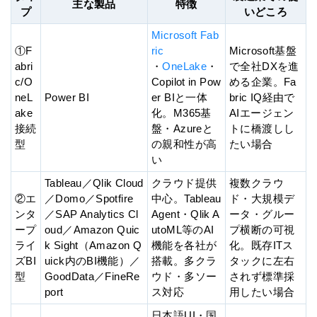
主な製品
特徴
プ
いどころ
Microsoft Fab
①F
ric
Microsoft基盤
abri
・
OneLake
・
で全社DXを進
c/O
Copilot in Pow
める企業。Fa
neL
Power BI
er BIと一体
bric IQ経由で
ake
化。M365基
AIエージェン
接続
盤・Azureと
トに橋渡しし
型
の親和性が高
たい場合
い
Tableau／Qlik Cloud
クラウド提供
複数クラウ
②エ
／Domo／Spotfire
中心。Tableau
ド・大規模デ
ンタ
／SAP Analytics Cl
Agent・Qlik A
ータ・グルー
ープ
oud／Amazon Quic
utoML等のAI
プ横断の可視
ライ
k Sight（Amazon Q
機能を各社が
化。既存ITス
ズBI
uick内のBI機能）／
搭載。多クラ
タックに左右
型
GoodData／FineRe
ウド・多ソー
されず標準採
port
ス対応
用したい場合
日本語UI・国