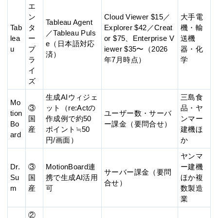
エ
ン
Cloud Viewer $15／
大手電
Tableau Agent
Tab
タ
Explorer $42／Creat
機・輸
／Tableau Puls
lea
ー
or $75、Enterprise V
送機
e（日本語対応
u
プ
iewer $35〜（2026
器・化
済）
ラ
年7月時点）
学
イ
ズ
生成AIウィジェ
三島食
Mo
③
ット（re:Actの
品・ヤ
tion
ユーザー数・サーバ
国
作成例で約50
ンマー
Bo
ー課金（要問合せ）
産
ポイント≒50
建機ほ
ard
円/画面）
か
ヤンマ
Dr.
③
MotionBoard連
ー建機
サーバー課金（要問
Su
国
携で生成AI活用
ほか複
合せ）
m
産
可
数製造
業
②