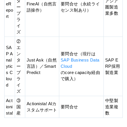
タ
アジア
eR
FineAI（自然言
要問合せ（永続ライ
ー
圏製造
epo
語操作）
センス制あり）
プ
業多数
rt
ラ
イ
ズ
②
SA
エ
P A
ン
要問合せ（現行は
nal
タ
Just Ask（自然
SAP Business Data
SAP E
ytic
ー
言語）／Smart
Cloud
RP採用
s C
プ
Predict
のcore capacity経由
製造業
lou
ラ
で購入）
d
イ
ズ
Act
③
中堅製
Actionista! AIカ
ioni
国
要問合せ
造業複
スタムサポート
sta!
産
数