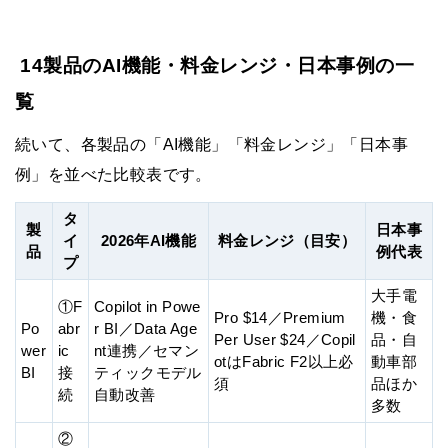
14製品のAI機能・料金レンジ・日本事例の一
覧
続いて、各製品の「AI機能」「料金レンジ」「日本事
例」を並べた比較表です。
タ
製
日本事
イ
2026年AI機能
料金レンジ（目安）
品
例代表
プ
大手電
①F
Copilot in Powe
Pro $14／Premium
機・食
Po
abr
r BI／Data Age
Per User $24／Copil
品・自
wer
ic
nt連携／セマン
otはFabric F2以上必
動車部
BI
接
ティックモデル
須
品ほか
続
自動改善
多数
②