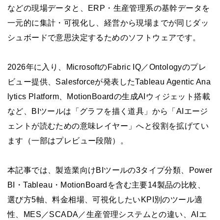
などの現場データと、ERP・生産管理系の基幹データを
一元的に集計・可視化し、経営から現場までが同じダッ
シュボードで意思決定するためのソフトウェアです。
2026年に入り、MicrosoftのFabric IQ／Ontologyのプレ
ビュー提供、Salesforceが発表したTableau Agentic Ana
lytics Platform、MotionBoardの生成AIウィジェット搭載
など、BIツールは「グラフを描く道具」から「AIエージ
ェントが読むための意味レイヤー」へと役割を拡げてい
ます（一部はプレビュー段階）。
本記事では、製造業向けBIツールの3タイプ分類、Power
BI・Tableau・MotionBoardを含む主要14製品の比較、
選び方5軸、料金相場、可視化したいKPI別のツール適
性、MES／SCADA／生産管理システムとの違い、AIエ