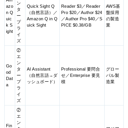
ン
azo
Quick Sight Q
Reader $3／Reader
AWS基
タ
n Q
（自然言語）／
Pro $20／Author $24
盤採用
ー
uic
Amazon Q in Q
／Author Pro $40／S
の製造
プ
k S
uick Sight
PICE $0.38/GB
業
ラ
ight
イ
ズ
②
エ
ン
Go
タ
AI Assistant
Professional 要問合
グロー
od
ー
（自然言語→ダ
せ／Enterprise 要見
バル製
Dat
プ
ッシュボード）
積
造業
a
ラ
イ
ズ
②
エ
ン
Fin