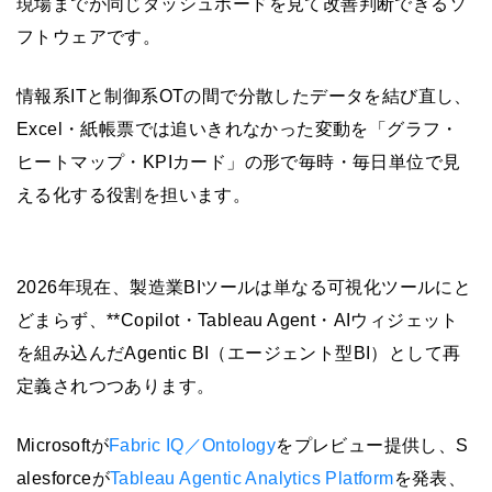
現場までが同じダッシュボードを見て改善判断できるソ
フトウェアです。
情報系ITと制御系OTの間で分散したデータを結び直し、
Excel・紙帳票では追いきれなかった変動を「グラフ・
ヒートマップ・KPIカード」の形で毎時・毎日単位で見
える化する役割を担います。
2026年現在、製造業BIツールは単なる可視化ツールにと
どまらず、**Copilot・Tableau Agent・AIウィジェット
を組み込んだAgentic BI（エージェント型BI）として再
定義されつつあります。
Microsoftが
Fabric IQ／Ontology
をプレビュー提供し、S
alesforceが
Tableau Agentic Analytics Platform
を発表、