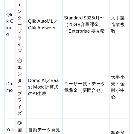
エ
ン
Qli
タ
Standard $825/月〜
大手製
k C
Qlik AutoML／
ー
（25GB容量課金）
造業複
lou
Qlik Answers
プ
／Enterprise 要見積
数
d
ラ
イ
ズ
②
エ
ン
大手小
タ
Domo AI／Bea
Do
ユーザー数・データ
売・金
ー
st Mode計算式
mo
量課金（要問合せ）
融が中
プ
のAI生成
心
ラ
イ
ズ
③
Yell
国
自動データ発見
製造業