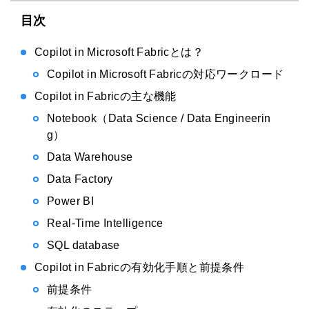
目次
Copilot in Microsoft Fabricとは？
Copilot in Microsoft Fabricの対応ワークロード
Copilot in Fabricの主な機能
Notebook（Data Science / Data Engineerin
g）
Data Warehouse
Data Factory
Power BI
Real-Time Intelligence
SQL database
Copilot in Fabricの有効化手順と前提条件
前提条件