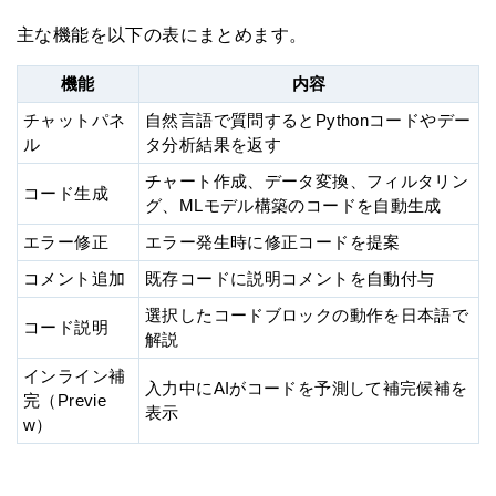
主な機能を以下の表にまとめます。
機能
内容
チャットパネ
自然言語で質問するとPythonコードやデー
ル
タ分析結果を返す
チャート作成、データ変換、フィルタリン
コード生成
グ、MLモデル構築のコードを自動生成
エラー修正
エラー発生時に修正コードを提案
コメント追加
既存コードに説明コメントを自動付与
選択したコードブロックの動作を日本語で
コード説明
解説
インライン補
入力中にAIがコードを予測して補完候補を
完（Previe
表示
w）