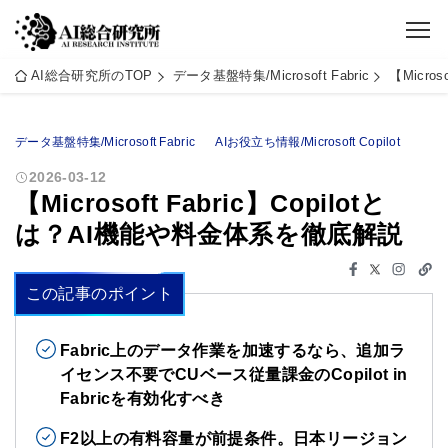
AI総合研究所のTOP
データ基盤特集/Microsoft Fabric
【Micro
データ基盤特集/Microsoft Fabric
AIお役立ち情報/Microsoft Copilot
2026-03-12
【Microsoft Fabric】Copilotと
は？AI機能や料金体系を徹底解説
この記事のポイント
Fabric上のデータ作業を加速するなら、追加ラ
イセンス不要でCUベース従量課金のCopilot in
Fabricを有効化すべき
F2以上の有料容量が前提条件。日本リージョン