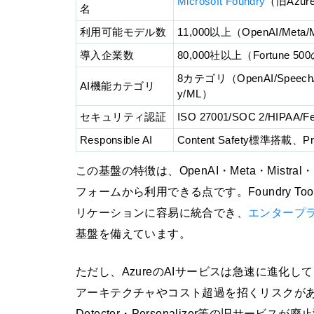
Microsoft Foundry
（旧Azure
名
利用可能モデル数
11,000以上（OpenAI/Meta/Mi
導入企業数
80,000社以上（Fortune 50
8カテゴリ（OpenAI/Speech/Visi
AI機能カテゴリ
y/ML）
セキュリティ認証
ISO 27001/SOC 2/HIPA
Responsible AI
Content Safety標準搭載、Prom
この基盤の特徴は、OpenAI・Meta・Mistr
フォームから利用できる点です。Foundry T
リケーションに容易に統合でき、
エンタープ
基盤を備えています。
ただし、AzureのAIサービスは急速に進化
アーキテクチャやコスト超過を招くリスクがあります。
Detector・Personalizer等の旧サ