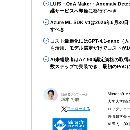
LUIS・QnA Maker・Anomaly
継サービスへ即座に移行すべき
Azure ML SDK v1は2026年
すべき
コスト最適化にはGPT-4.1-nano（入
を活用、モデル選定だけでコストが1
AI未経験者はAZ-900認定資格の取得か
数ステップで実装でき、最初のPoC
Microso
監修者プロフィール
坂本 将磨
大学大学院に
フォローする
ロックチェ
営情報学会 
AI導入・D