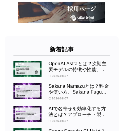
新着記事
OpenAI Astraとは？次期主
要モデルの特徴や性能、公
開時期を解説
2026-08-07
Sakana Namazuとは？料金
や使い方、Sakana Fugu・
主要LLMとの違いを解説
2026-08-07
AIで名寄せを効率化する方
法とは？アプローチ・製造
業ユースケース・ツール比
2026-08-07
較まで解説