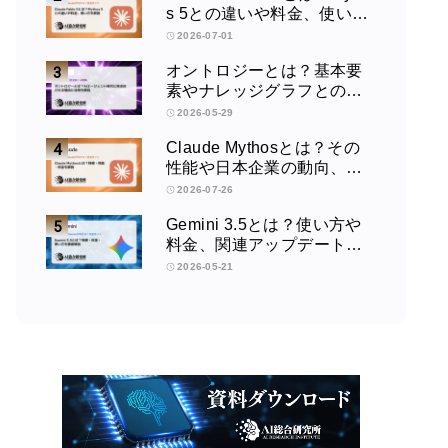
s 5との違いや料金、使い方
を解説
2026-07-01
オントロジーとは？基本要
素やナレッジグラフとの違
い、活用例をわかりやすく
2026-05-29
解説
Claude Mythosとは？その
性能や日本企業の動向、使
い方を解説
2026-07-26
Gemini 3.5とは？使い方や
料金、関連アップデートを
徹底解説！
2026-05-21