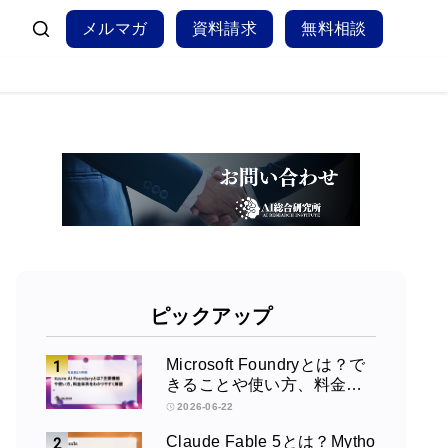
メルマガ
資料請求
無料相談
ピックアップ
Microsoft Foundryとは？で
きることや使い方、料金を
徹底解説！
2026-06-22
Claude Fable 5とは？Mytho