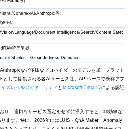
 AI Foundry）
stral/Cohere/xAI/Anthropic等）
0の80%）
on/Language/Document Intelligence/Search/Content Safet
A/FedRAMP等準拠
pt Shields、Groundedness Detection
al・Anthropicなど多様なプロバイダーのモデルを単一プラット
oolsとして提供される各AIサービスは、APIベースで既存アプ
ライズレベルのセキュリティ
と
Microsoft Entra ID
による認証
しており、適切なサービス選定をせずに導入すると、非効率な
特に、2026年にはLUIS・QnA Maker・Anomaly
ービスが廃止済みとなっており、これらを利用中の場合は後継サービス