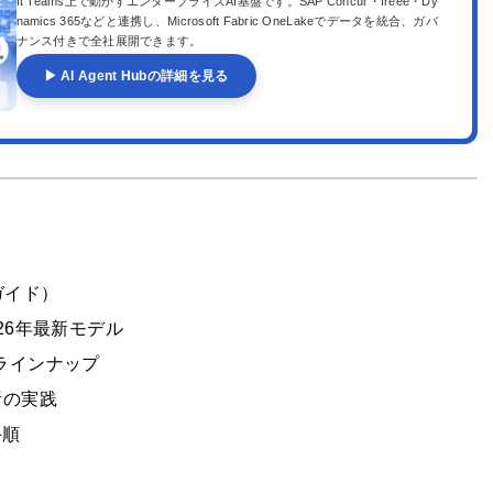
ft Teams上で動かすエンタープライズAI基盤です。SAP Concur・freee・Dy
namics 365などと連携し、Microsoft Fabric OneLakeでデータを統合、ガバ
ナンス付きで全社展開できます。
▶ AI Agent Hubの詳細を見る
新ガイド）
026年最新モデル
モデルラインナップ
析の実践
手順