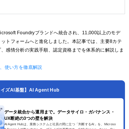
rosoft Foundryブランドへ統合され、11,000以上のモデ
ラットフォームへと進化しました。本記事では、主要8カテ
プ、感情分析の実践手順、認定資格までを体系的に解説しま
点、使い方を徹底解説
AI基盤】AI Agent Hub
データ統合から運用まで。データサイロ・ガバナンス・
UX断絶の3つの壁を解決
AI Agent Hubは、業務システムと社員の間に立つ「判断するAI」を、Microso