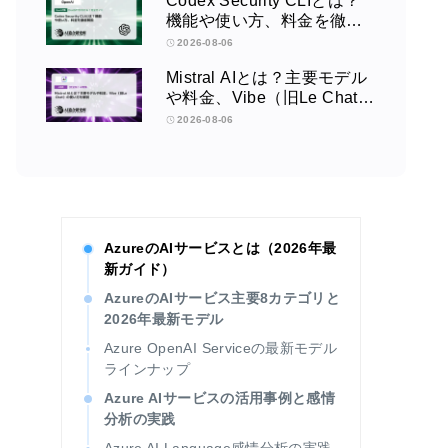
Codex Security CLIとは？
機能や使い方、料金を徹底
解説
2026-08-06
Mistral AIとは？主要モデル
や料金、Vibe（旧Le Chat）
の使い方を解説
2026-08-06
AzureのAIサービスとは（2026年最
新ガイド）
AzureのAIサービス主要8カテゴリと
2026年最新モデル
Azure OpenAI Serviceの最新モデル
ラインナップ
Azure AIサービスの活用事例と感情
分析の実践