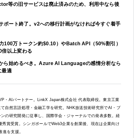
 Detector等の旧サービスは廃止済みのため、利用中なら後
6月30日サポート終了。v2への移行計画がなければ今すぐ着手
力100万トークン約$0.10）やBatch API（50%割引）
0倍以上変わる
ら始めるべき。Azure AI Languageの感情分析なら
に最適
ft MVP・AIパートナー。LinkX Japan株式会社 代表取締役。東京工業
て自然言語処理・金融工学を研究。NHK放送技術研究所でAI・ブ
ーンの研究開発に従事し、国際学会・ジャーナルでの発表多数。経
優秀賞受賞。シンガポールでWeb3企業を創業後、現在は企業向け
X推進を支援。