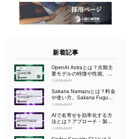
新着記事
OpenAI Astraとは？次期主
要モデルの特徴や性能、公
開時期を解説
2026-08-07
Sakana Namazuとは？料金
や使い方、Sakana Fugu・
主要LLMとの違いを解説
2026-08-07
AIで名寄せを効率化する方
法とは？アプローチ・製造
業ユースケース・ツール比
2026-08-07
較まで解説