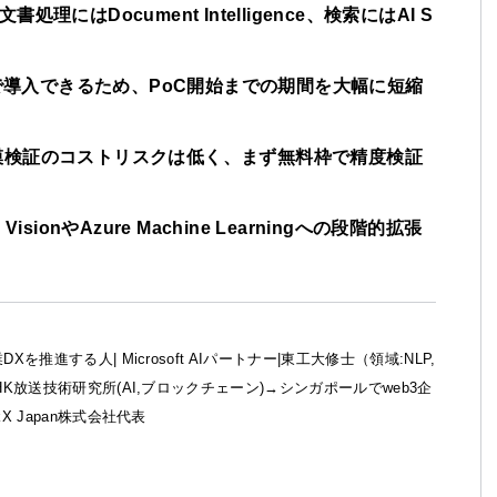
、文書処理にはDocument Intelligence、検索にはAI S
Iで導入できるため、PoC開始までの期間を大幅に短縮
模検証のコストリスクは低く、まず無料枠で精度検証
ionやAzure Machine Learningへの段階的拡張
DXを推進する人| Microsoft AIパートナー|東工大修士（領域:NLP,
NHK放送技術研究所(AI,ブロックチェーン)→シンガポールでweb3企
kX Japan株式会社代表