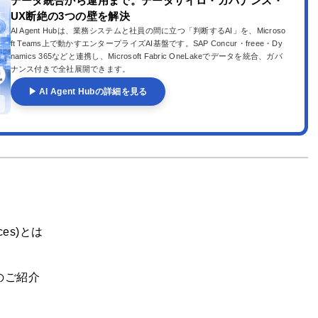
データ統合から運用まで。データサイロ・ガバナンス・
UX断絶の3つの壁を解決
AI Agent Hubは、業務システムと社員の間に立つ「判断するAI」を、Microso
ft Teams上で動かすエンタープライズAI基盤です。SAP Concur・freee・Dy
namics 365などと連携し、Microsoft Fabric OneLakeでデータを統合、ガバ
ナンス付きで全社展開できます。
▶ AI Agent Hubの詳細を見る
vices)とは
スのご紹介