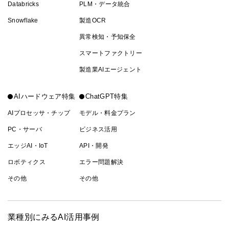
Databricks
PLM・データ統合
Snowflake
製造OCR
異常検知・予知保全
スマートファクトリー
製造業AIエージェント
AIハードウェア特集
ChatGPT特集
AIプロセッサ・チップ
モデル・料金プラン
PC・サーバ
ビジネス活用
エッジAI・IoT
API・開発
ロボティクス
エラー問題解決
その他
その他
業種別にみるAI活用事例