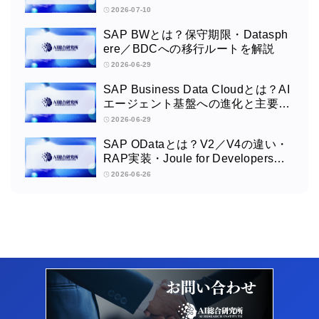
2026-07-10
SAP BWとは？保守期限・Datasph
ere／BDCへの移行ルートを解説
2026-06-29
SAP Business Data Cloudとは？AI
エージェント基盤への進化と主要構
成領域を2026年最新版で解説
2026-06-29
SAP ODataとは？V2／V4の違い・
RAP実装・Joule for Developersま
で2026年版で解説
2026-06-26