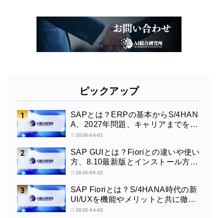
ピックアップ
SAPとは？ERPの基本からS/4HAN
A、2027年問題、キャリアまでを徹
底解説
2026-04-01
SAP GUIとは？Fioriとの違いや使い
方、8.10最新版とインストール方法
を解説
2026-06-22
SAP Fioriとは？S/4HANA時代の新
UI/UXを機能やメリットと共に徹底
解説
2026-04-02