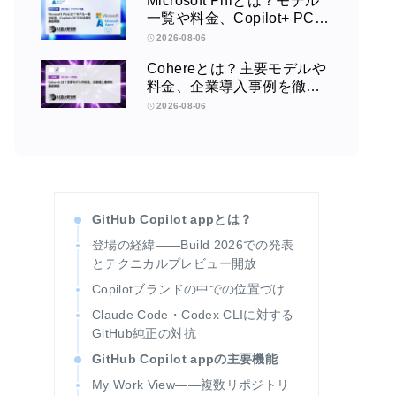
Microsoft Phiとは？モデル
一覧や料金、Copilot+ PCで
の活用を徹底解説
2026-08-06
Cohereとは？主要モデルや
料金、企業導入事例を徹底
解説
2026-08-06
GitHub Copilot appとは？
登場の経緯——Build 2026での発表
とテクニカルプレビュー開放
Copilotブランドの中での位置づけ
Claude Code・Codex CLIに対する
GitHub純正の対抗
GitHub Copilot appの主要機能
My Work View——複数リポジトリ