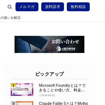
メルマガ
資料請求
無料相談
exとの違いを解説
ピックアップ
Microsoft Foundryとは？で
きることや使い方、料金を
徹底解説！
2026-06-22
Claude Fable 5とは？Mytho