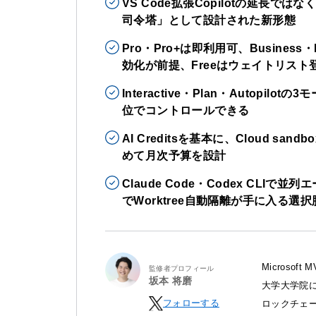
VS Code拡張Copilotの延長
司令塔」として設計された新形態
Pro・Pro+は即利用可、Business・
効化が前提、Freeはウェイトリスト
Interactive・Plan・Autop
位でコントロールできる
AI Creditsを基本に、Cloud sandb
めて月次予算を設計
Claude Code・Codex CLI
でWorktree自動隔離が手に入る選択
Microso
監修者プロフィール
坂本 将磨
大学大学院に
フォローする
ロックチェ