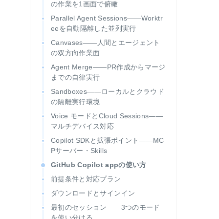
の作業を1画面で俯瞰
Parallel Agent Sessions——Worktr
eeを自動隔離した並列実行
Canvases——人間とエージェント
の双方向作業面
Agent Merge——PR作成からマージ
までの自律実行
Sandboxes——ローカルとクラウド
の隔離実行環境
Voice モードとCloud Sessions——
マルチデバイス対応
Copilot SDKと拡張ポイント——MC
Pサーバー・Skills
GitHub Copilot appの使い方
前提条件と対応プラン
ダウンロードとサインイン
最初のセッション——3つのモード
を使い分ける