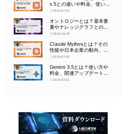
s 5との違いや料金、使い方
を解説
2026-07-01
オントロジーとは？基本要
素やナレッジグラフとの違
い、活用例をわかりやすく
2026-05-29
解説
Claude Mythosとは？その
性能や日本企業の動向、使
い方を解説
2026-07-26
Gemini 3.5とは？使い方や
料金、関連アップデートを
徹底解説！
2026-05-21