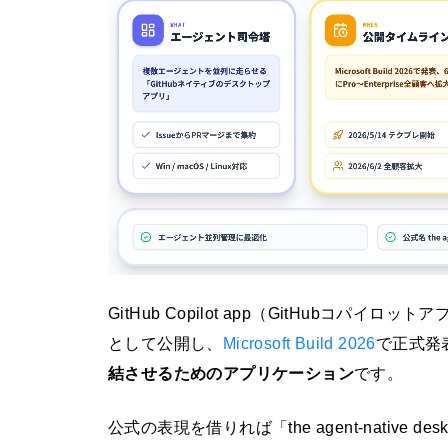
GitHub Copilot app（GitHubコパイ
として公開し、
Microsoft Build 2026
で正式発
結させるためのアプリケーション
です。
公式の表現を借りれば「the agent-native deskto