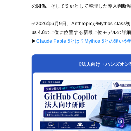
の関係、そしてSIerとして整理した導入判断
✅2026年6月9日、AnthropicがMythos-c
us 4.8の上位に位置する新最上位モデルの詳
▶︎
Claude Fable 5とは？Mythos 5との
【法人向け・ハンズオン研修】