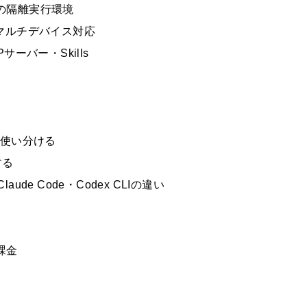
ドの隔離実行環境
s——マルチデバイス対応
サーバー・Skills
を使い分ける
する
・Claude Code・Codex CLIの違い
s課金