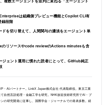
ではなく、複数エージェントを並列に束ねる「エージェント
Enterpriseは組織側プレビュー機能とCopilot CLI有
登録段階
ilotの3モードを切り替えて、人間関与の濃淡をエージェント単
oxのリソースやcode reviewのActions minutesも含
で並列エージェント運用に慣れた読者にとって、GitHub純正
肢
ft MVP・AIパートナー。LinkX Japan株式会社 代表取締役。東京工業
て自然言語処理・金融工学を研究。NHK放送技術研究所でAI・ブ
ーンの研究開発に従事し、国際学会・ジャーナルでの発表多数。経