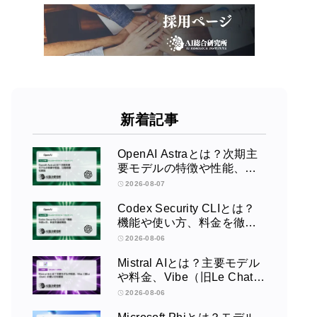
新着記事
OpenAI Astraとは？次期主
要モデルの特徴や性能、公
開時期を解説
2026-08-07
Codex Security CLIとは？
機能や使い方、料金を徹底
解説
2026-08-06
Mistral AIとは？主要モデル
や料金、Vibe（旧Le Chat）
の使い方を解説
2026-08-06