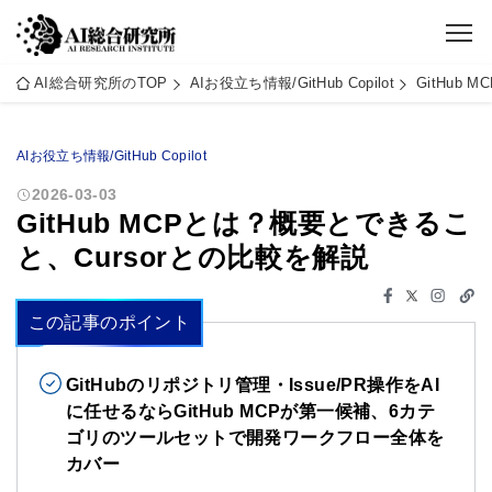
AI総合研究所のTOP
AIお役立ち情報/GitHub Copilot
GitHub
AIお役立ち情報/GitHub Copilot
2026-03-03
GitHub MCPとは？概要とできるこ
と、Cursorとの比較を解説
この記事のポイント
GitHubのリポジトリ管理・Issue/PR操作をAI
に任せるならGitHub MCPが第一候補、6カテ
ゴリのツールセットで開発ワークフロー全体を
カバー