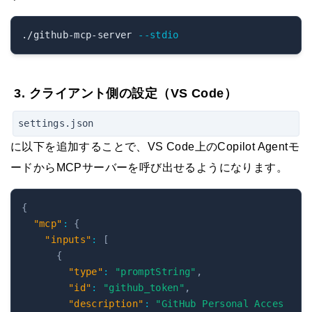
./github-mcp-server 
--stdio
3. クライアント側の設定（VS Code）
settings.json
に以下を追加することで、VS Code上のCopilot Agentモ
ードからMCPサーバーを呼び出せるようになります。
{
"mcp"
:
{
"inputs"
:
[
{
"type"
:
"promptString"
,
"id"
:
"github_token"
,
"description"
:
"GitHub Personal Acces