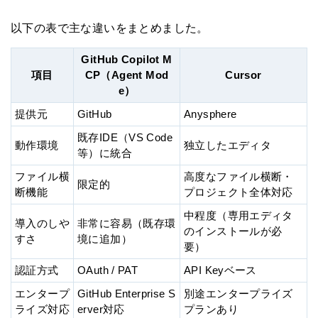
以下の表で主な違いをまとめました。
GitHub Copilot M
項目
CP（Agent Mod
Cursor
e）
提供元
GitHub
Anysphere
既存IDE（VS Code
動作環境
独立したエディタ
等）に統合
ファイル横
高度なファイル横断・
限定的
断機能
プロジェクト全体対応
中程度（専用エディタ
導入のしや
非常に容易（既存環
のインストールが必
すさ
境に追加）
要）
認証方式
OAuth / PAT
API Keyベース
エンタープ
GitHub Enterprise S
別途エンタープライズ
ライズ対応
erver対応
プランあり