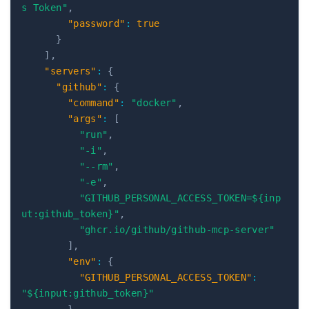
s Token"
,
"password"
:
true
}
]
,
"servers"
:
{
"github"
:
{
"command"
:
"docker"
,
"args"
:
[
"run"
,
"-i"
,
"--rm"
,
"-e"
,
"GITHUB_PERSONAL_ACCESS_TOKEN=${inp
ut:github_token}"
,
"ghcr.io/github/github-mcp-server"
]
,
"env"
:
{
"GITHUB_PERSONAL_ACCESS_TOKEN"
:
"${input:github_token}"
}