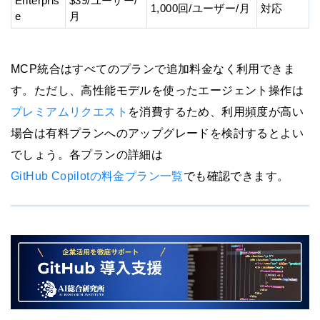
Enterpris
$39/ユーザー/
1,000回/ユーザー/月
対応
e
月
MCP統合はすべてのプランで追加料金なく利用できま
す。ただし、高性能モデルを使ったエージェント操作は
プレミアムリクエスト
を消費するため、利用頻度が高い
場合は有料プランへのアップグレードを検討するとよい
でしょう。各プランの詳細は
GitHub Copilotの料金プラン一覧
でも確認できます。