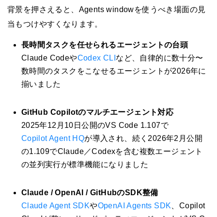
背景を押さえると、Agents windowを使うべき場面の見
当もつけやすくなります。
長時間タスクを任せられるエージェントの台頭
Claude Codeや
Codex CLI
など、自律的に数十分〜
数時間のタスクをこなせるエージェントが2026年に
揃いました
GitHub Copilotのマルチエージェント対応
2025年12月10日公開のVS Code 1.107で
Copilot Agent HQ
が導入され、続く2026年2月公開
の1.109でClaude／Codexを含む複数エージェント
の並列実行が標準機能になりました
Claude / OpenAI / GitHubのSDK整備
Claude Agent SDK
や
OpenAI Agents SDK
、Copilot