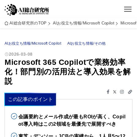
AI総合研究所のTOP
AIお役立ち情報/Microsoft Copilot
Micro
AIお役立ち情報/Microsoft Copilot
AIお役立ち情報/その他
2026-03-08
Microsoft 365 Copilotで業務効率
化！部門別の活用法と導入効果を解
説
この記事のポイント
会議要約とメール作成が最もROIが高く、Copil
ot導入時はこの2領域を最優先で展開すべき
東芝・デンソー・JCBの実績から、1人月5〜12