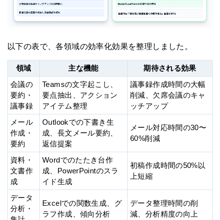
以下の表で、各領域の効率化効果を整理しました。
領域
主な機能
期待される効果
会議の
Teamsの文字起こし、
議事録作成時間の大幅
要約・
要点抽出、アクション
削減、欠席会議のキャ
議事録
アイテム整理
ッチアップ
メール
Outlookでの下書き生
メール対応時間の30〜
作成・
成、長文メール要約、
60%削減
要約
返信提案
資料・
Wordでのたたき台作
初稿作成時間の50%以
文書作
成、PowerPointのスラ
上短縮
成
イド生成
データ
Excelでの関数生成、グ
データ整理時間の削
分析・
ラフ作成、傾向分析
減、分析精度の向上
集計