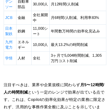
デン
自動車
30,000人
月12時間/人削減
ソー
部品
全社展開
JCB
金融
月6時間/人削減、利用率83%
中
日本
11,000シ
鉄鋼
年間数万時間の効率化見込み
製鉄
ート
九州
エネル
10,000人
最大13.2%の時間削減
電力
ギー
3ヶ月で5,004時間削減、1,305
学情
人材
全社
万円コスト削減
注目すべきは、業界や企業規模に関わらず
月5〜12時間/
人の時間削減
という一定のレンジで効果が出ている点で
す。これは、Copilotの効率化効果が特定の業務に限定さ
れず、汎用的な事務作業全般に及ぶことを示していま