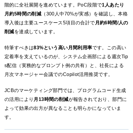
階的に全社展開を進めています。PoC段階で
1人あたり
月約5時間の削減
（300人中70%が実感）を確認し、本格
導入後は主要ユースケース5項目の合計で
月約6時間/人の
削減
を達成しています。
特筆すべきは
83%という高い月間利用率
です。この高い
定着率を支えているのが、システム企画部による週次Tip
s配信（実務的なプロンプト例の共有）と、社長による
月次マネージャー会議でのCopilot活用推奨です。
JCBのマーケティング部門では、プログラムコード生成
の活用により
月13時間の削減
が報告されており、部門に
よって効果の出方が異なることも明らかになっていま
す。