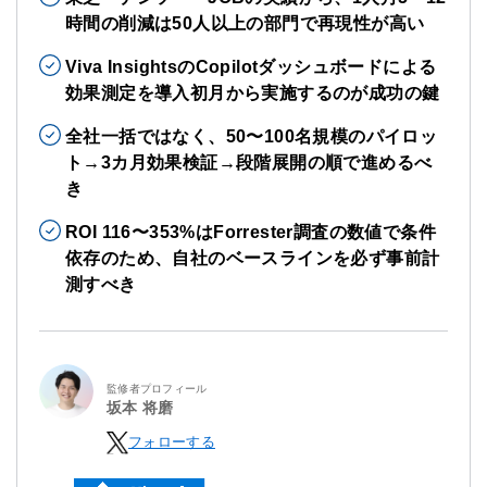
時間の削減は50人以上の部門で再現性が高い
Viva InsightsのCopilotダッシュボードによる
効果測定を導入初月から実施するのが成功の鍵
全社一括ではなく、50〜100名規模のパイロッ
ト→3カ月効果検証→段階展開の順で進めるべ
き
ROI 116〜353%はForrester調査の数値で条件
依存のため、自社のベースラインを必ず事前計
測すべき
監修者プロフィール
坂本 将磨
フォローする