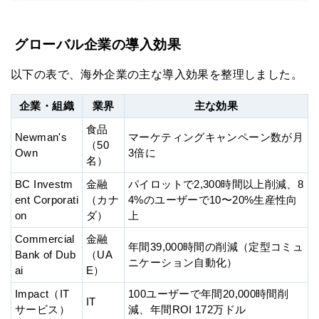
グローバル企業の導入効果
以下の表で、海外企業の主な導入効果を整理しました。
企業・組織
業界
主な効果
食品
Newman's
マーケティングキャンペーン数が月
（50
Own
3倍に
名）
BC Investm
金融
パイロットで2,300時間以上削減、8
ent Corporati
（カナ
4%のユーザーで10〜20%生産性向
on
ダ）
上
Commercial
金融
年間39,000時間の削減（定型コミュ
Bank of Dub
（UA
ニケーション自動化）
ai
E）
Impact（IT
100ユーザーで年間20,000時間削
IT
サービス）
減、年間ROI 172万ドル