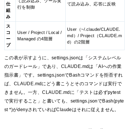
て読み込み、ツール実
仕
て読み込み、応答に反映
行を制御
組
み
ス
User（~/.claude/CLAUDE.
コ
User / Project / Local /
md）/ Project（CLAUDE.m
ー
Managed の4階層
d）の2階層
プ
この表が示すように、settings.jsonは「システムレベル
のガードレール」であり、CLAUDE.mdは「AIへの作業
指示書」です。settings.jsonでBashコマンドを拒否すれ
ば、CLAUDE.mdにどう書こうとそのコマンドは実行で
きません。一方、CLAUDE.mdに「テストは必ずpytest
で実行すること」と書いても、settings.jsonでBash(pyte
st *)がdenyされていればClaudeはそれに従えません。