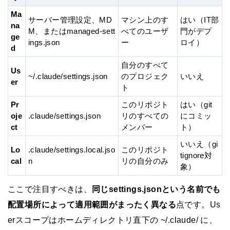
Ma
サーバー管理設定、MD
マシン上のす
はい（IT部
na
M、またはmanaged-sett
べてのユーザ
門がデプ
ge
ings.json
ー
ロイ）
d
自分のすべて
Us
~/.claude/settings.json
のプロジェク
いいえ
er
ト
Pr
このリポジト
はい（git
oje
.claude/settings.json
リのすべての
にコミッ
ct
メンバー
ト）
いいえ（gi
Lo
.claude/settings.local.jso
このリポジト
tignore対
cal
n
リの自分のみ
象）
ここで注目すべきは、
同じsettings.jsonという名前でも
配置場所によって適用範囲がまったく異なる
点です。Us
erスコープはホームディレクトリ直下の ~/.claude/ に、