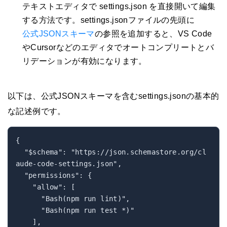
テキストエディタで settings.json を直接開いて編集
する方法です。settings.jsonファイルの先頭に
公式JSONスキーマ
の参照を追加すると、VS Code
やCursorなどのエディタでオートコンプリートとバ
リデーションが有効になります。
以下は、公式JSONスキーマを含むsettings.jsonの基本的
な記述例です。
{

  "$schema": "https://json.schemastore.org/cl
aude-code-settings.json",

  "permissions": {

    "allow": [

      "Bash(npm run lint)",

      "Bash(npm run test *)"

    ],
