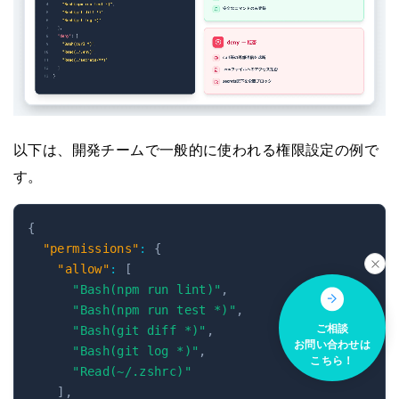
以下は、開発チームで一般的に使われる権限設定の例で
す。
{
"permissions"
:
{
"allow"
:
[
"Bash(npm run lint)"
,
"Bash(npm run test *)"
,
ご相談
"Bash(git diff *)"
,
お問い合わせは
"Bash(git log *)"
,
こちら！
"Read(~/.zshrc)"
]
,