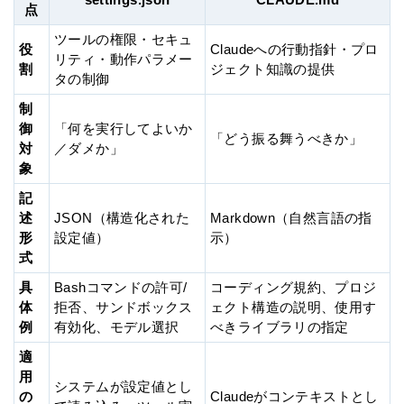
点
ツールの権限・セキュ
役
Claudeへの行動指針・プロ
リティ・動作パラメー
割
ジェクト知識の提供
タの制御
制
御
「何を実行してよいか
「どう振る舞うべきか」
対
／ダメか」
象
記
述
JSON（構造化された
Markdown（自然言語の指
形
設定値）
示）
式
具
Bashコマンドの許可/
コーディング規約、プロジ
体
拒否、サンドボックス
ェクト構造の説明、使用す
例
有効化、モデル選択
べきライブラリの指定
適
用
システムが設定値とし
の
Claudeがコンテキストとし