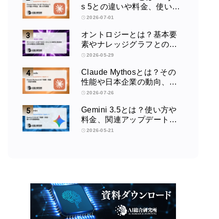
s 5との違いや料金、使い方
を解説
2026-07-01
オントロジーとは？基本要
素やナレッジグラフとの違
い、活用例をわかりやすく
2026-05-29
解説
Claude Mythosとは？その
性能や日本企業の動向、使
い方を解説
2026-07-26
Gemini 3.5とは？使い方や
料金、関連アップデートを
徹底解説！
2026-05-21