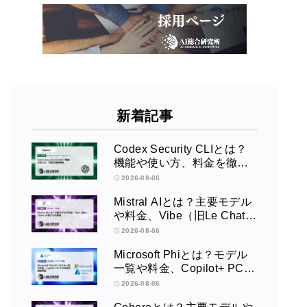
新着記事
Codex Security CLIとは？
機能や使い方、料金を徹底
解説
2026-08-06
Mistral AIとは？主要モデル
や料金、Vibe（旧Le Chat）
の使い方を解説
2026-08-06
Microsoft Phiとは？モデル
一覧や料金、Copilot+ PCで
の活用を徹底解説
2026-08-06