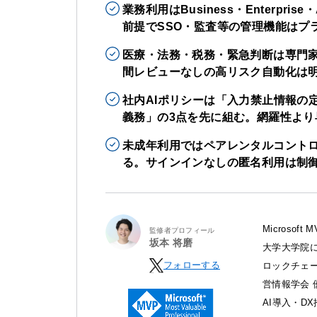
業務利用はBusiness・Enterp
前提でSSO・監査等の管理機能はプ
医療・法務・税務・緊急判断は専門家の関
間レビューなしの高リスク自動化は
社内AIポリシーは「入力禁止情報の
義務」の3点を先に組む。網羅性より
未成年利用ではペアレンタルコントロー
る。サインインなしの匿名利用は制
Microso
監修者プロフィール
坂本 将磨
大学大学院に
フォローする
ロックチェ
営情報学会 
AI導入・D