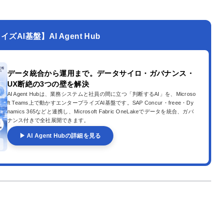
AI基盤】AI Agent Hub
データ統合から運用まで。データサイロ・ガバナンス・
UX断絶の3つの壁を解決
AI Agent Hubは、業務システムと社員の間に立つ「判断するAI」を、Microso
ft Teams上で動かすエンタープライズAI基盤です。SAP Concur・freee・Dy
namics 365などと連携し、Microsoft Fabric OneLakeでデータを統合、ガバ
ナンス付きで全社展開できます。
▶ AI Agent Hubの詳細を見る