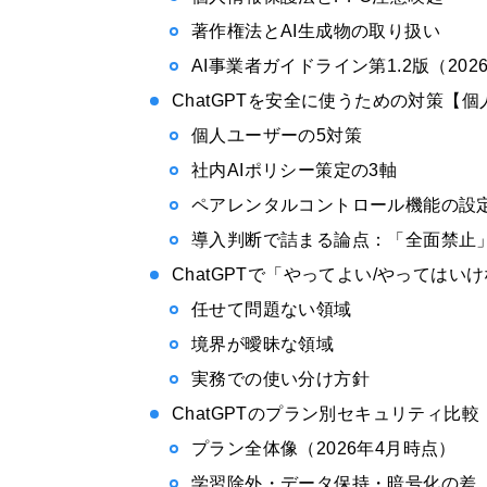
著作権法とAI生成物の取り扱い
AI事業者ガイドライン第1.2版（202
ChatGPTを安全に使うための対策【
個人ユーザーの5対策
社内AIポリシー策定の3軸
ペアレンタルコントロール機能の設
導入判断で詰まる論点：「全面禁止
ChatGPTで「やってよい/やってはい
任せて問題ない領域
境界が曖昧な領域
実務での使い分け方針
ChatGPTのプラン別セキュリティ比較
プラン全体像（2026年4月時点）
学習除外・データ保持・暗号化の差