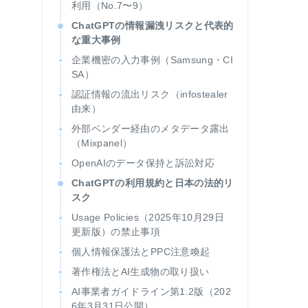
利用（No.7〜9）
ChatGPTの情報漏洩リスクと代表的
な重大事例
企業機密の入力事例（Samsung・CI
SA）
認証情報の流出リスク（infostealer
由来）
外部ベンダー経由のメタデータ露出
（Mixpanel）
OpenAIのデータ保持と訴訟対応
ChatGPTの利用規約と日本の法的リ
スク
Usage Policies（2025年10月29日
更新版）の禁止事項
個人情報保護法とPPC注意喚起
著作権法とAI生成物の取り扱い
AI事業者ガイドライン第1.2版（202
6年3月31日公開）