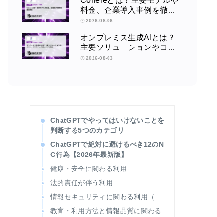
Cohereとは？主要モデルや
料金、企業導入事例を徹底
解説
2026-08-06
オンプレミス生成AIとは？
主要ソリューションやコス
ト、クラウドとの使い分け
2026-08-03
を解説
ChatGPTでやってはいけないことを
判断する5つのカテゴリ
ChatGPTで絶対に避けるべき12のN
G行為【2026年最新版】
健康・安全に関わる利用
法的責任が伴う利用
情報セキュリティに関わる利用（
教育・利用方法と情報品質に関わる