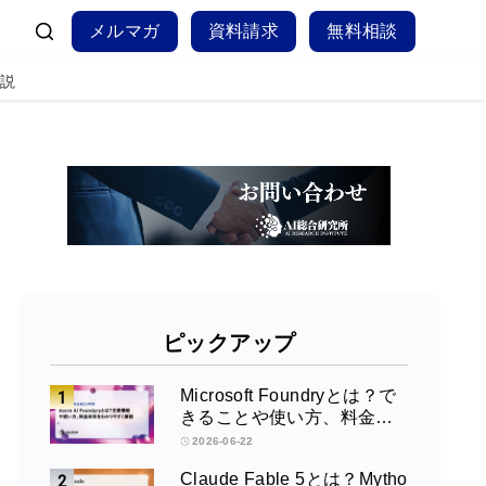
メルマガ
資料請求
無料相談
解説
ピックアップ
Microsoft Foundryとは？で
きることや使い方、料金を
徹底解説！
2026-06-22
Claude Fable 5とは？Mytho