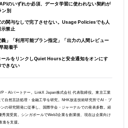
rise・APIのいずれか必須、データ学習に使われない契約が
ラン別
与なしで完了させない。Usage Policiesでも人
明示禁止
定義」「利用可能プラン指定」「出力の人間レビュー
早期着手
ルをリンクしQuiet Hoursと安全通知をオンにす
御できない
ft MVP・AIパートナー。LinkX Japan株式会社 代表取締役。東京工業
て自然言語処理・金融工学を研究。NHK放送技術研究所でAI・ブ
ーンの研究開発に従事し、国際学会・ジャーナルでの発表多数。経
優秀賞受賞。シンガポールでWeb3企業を創業後、現在は企業向け
X推進を支援。