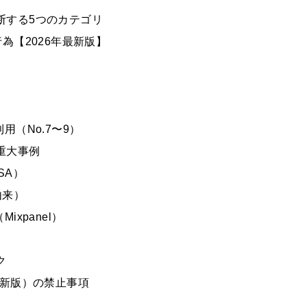
判断する5つのカテゴリ
行為【2026年最新版】
（No.7〜9）
な重大事例
SA）
由来）
xpanel）
ク
29日更新版）の禁止事項