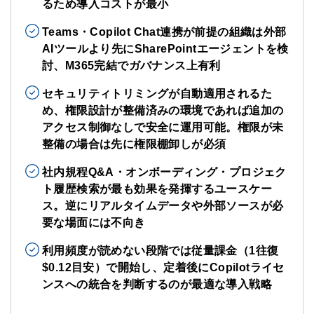
るため導入コストが最小
Teams・Copilot Chat連携が前提の組織は外部
AIツールより先にSharePointエージェントを検
討、M365完結でガバナンス上有利
セキュリティトリミングが自動適用されるた
め、権限設計が整備済みの環境であれば追加の
アクセス制御なしで安全に運用可能。権限が未
整備の場合は先に権限棚卸しが必須
社内規程Q&A・オンボーディング・プロジェク
ト履歴検索が最も効果を発揮するユースケー
ス。逆にリアルタイムデータや外部ソースが必
要な場面には不向き
利用頻度が読めない段階では従量課金（1往復
$0.12目安）で開始し、定着後にCopilotライセ
ンスへの統合を判断するのが最適な導入戦略