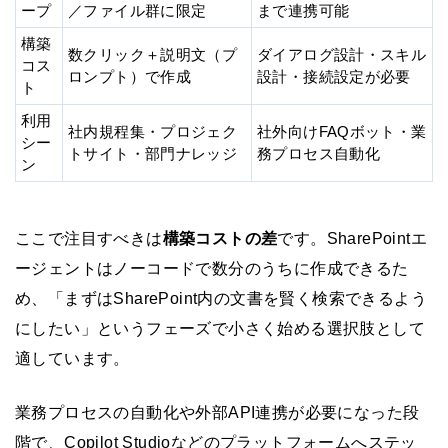
ープ
／ファイル群に限定
まで連携可能
構築
数クリック＋説明文（プ
ダイアログ設計・スキル
コス
ロンプト）で作成
設計・接続設定が必要
ト
利用
社内規程集・プロジェク
社外向けFAQボット・業
シー
トサイト・部門ナレッジ
務プロセス自動化
ン
ここで注目すべきは
構築コストの差
です。SharePointエ
ージェントはノーコードで数分のうちに作成できるた
め、「まずはSharePoint内の文書を賢く検索できるよう
にしたい」というフェーズで小さく始める選択肢として
適しています。
業務プロセスの自動化や外部API連携が必要になった段
階で、Copilot Studioなどのプラットフォームへステッ