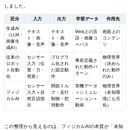
しました。
区分
入力
出力
学習データ
作用先
生成AI
テキス
テキス
Web上の言
画面上の
（LLM・
ト・画
ト・画
語・画像コ
コンテン
画像生
像・音声
像・音声
ーパス
ツ
成AI）
従来の
センサー
プログラ
物理世界
事前定義さ
ロボッ
入力（位
ム化され
（決めら
れた動作パ
ト自動
置・力・
た固定動
れた動作
ターン
化
視覚）
作
のみ）
センサー
関節トル
実機データ
物理世界
フィジ
入力＋自
ク・走行
＋シミュレ
（未知環
カルAI
然言語指
制御・把
ーション＋
境にも汎
示
持動作
動画
化）
この整理から見えるのは、フィジカルAIの本質が「未知