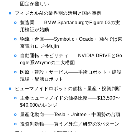
固定が難しい
フィジカルAIの業界別の活用と国内事例
製造業——BMW SpartanburgでFigure 03の実
用検証が始動
物流・倉庫——Symbotic・Ocado・国内では東
京電力ロジ×Mujin
自動運転・モビリティ——NVIDIA DRIVEとGo
ogle系Waymoの二大構図
医療・建設・サービス——手術ロボット・建設
現場・配膳ロボット
ヒューマノイドロボットの価格・量産・投資判断
主要ヒューマノイドの価格比較——$13,500〜
$40,000のレンジ
量産化動向——Tesla・Unitree・中国勢の台頭
投資判断軸——買う／外注／研究の3パターン