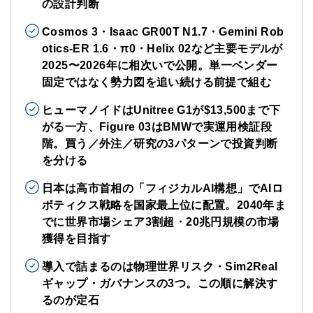
の設計判断
Cosmos 3・Isaac GR00T N1.7・Gemini Rob
otics-ER 1.6・π0・Helix 02など主要モデルが
2025〜2026年に相次いで公開。単一ベンダー
固定ではなく勢力図を追い続ける前提で組む
ヒューマノイドはUnitree G1が$13,500まで下
がる一方、Figure 03はBMWで実運用検証段
階。買う／外注／研究の3パターンで投資判断
を分ける
日本は高市首相の「フィジカルAI構想」でAIロ
ボティクス戦略を国家最上位に配置。2040年ま
でに世界市場シェア3割超・20兆円規模の市場
獲得を目指す
導入で詰まるのは物理世界リスク・Sim2Real
ギャップ・ガバナンスの3つ。この順に解決す
るのが定石