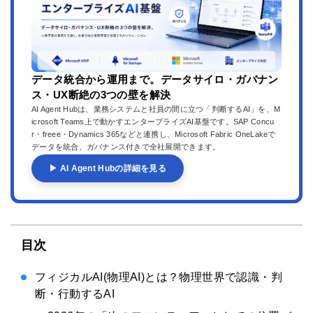
データ統合から運用まで。データサイロ・ガバナン
ス・UX断絶の3つの壁を解決
AI Agent Hubは、業務システムと社員の間に立つ「判断するAI」を、M
icrosoft Teams上で動かすエンタープライズAI基盤です。SAP Concu
r・freee・Dynamics 365などと連携し、Microsoft Fabric OneLakeで
データを統合、ガバナンス付きで全社展開できます。
▶ AI Agent Hubの詳細を見る
目次
フィジカルAI(物理AI)とは？物理世界で認識・判
断・行動するAI