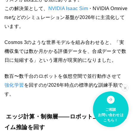
この解決策として、
NVIDIA Isaac Sim
・NVIDIA Omnive
rseなどのシミュレーション基盤が2026年に主流化して
います。
Cosmos 3のような世界モデルを組み合わせると、「実
機収集では数か月かかる評価データを、合成データで数
日に短縮する」という運用が現実的になりました。
数百〜数千台のロボットを仮想空間で並行動作させて
強化学習
を回すのが2026年時点の標準的な訓練手順で
す。
ご相談
お問い合わせは
エッジ計算・制御層——ロボット上でリアルタ
こちら！
イム推論を回す