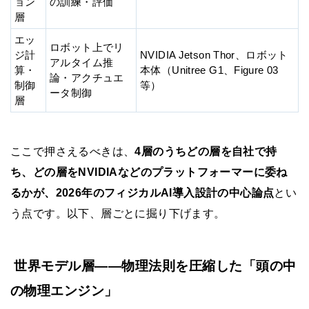
ョン
の訓練・評価
層
エッ
ロボット上でリ
ジ計
NVIDIA Jetson Thor、ロボット
アルタイム推
算・
本体（Unitree G1、Figure 03
論・アクチュエ
制御
等）
ータ制御
層
ここで押さえるべきは、
4層のうちどの層を自社で持
ち、どの層をNVIDIAなどのプラットフォーマーに委ね
るかが、2026年のフィジカルAI導入設計の中心論点
とい
う点です。以下、層ごとに掘り下げます。
世界モデル層——物理法則を圧縮した「頭の中
の物理エンジン」