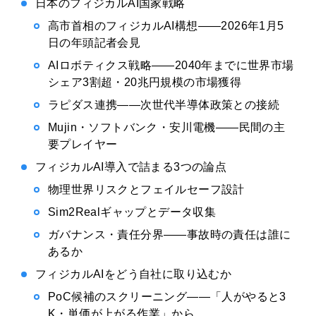
日本のフィジカルAI国家戦略
高市首相のフィジカルAI構想——2026年1月5
日の年頭記者会見
AIロボティクス戦略——2040年までに世界市場
シェア3割超・20兆円規模の市場獲得
ラピダス連携——次世代半導体政策との接続
Mujin・ソフトバンク・安川電機——民間の主
要プレイヤー
フィジカルAI導入で詰まる3つの論点
物理世界リスクとフェイルセーフ設計
Sim2Realギャップとデータ収集
ガバナンス・責任分界——事故時の責任は誰に
あるか
フィジカルAIをどう自社に取り込むか
PoC候補のスクリーニング——「人がやると3
K・単価が上がる作業」から