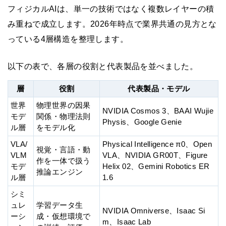
フィジカルAIは、単一の技術ではなく複数レイヤーの積
み重ねで成立します。2026年時点で業界共通の見方とな
っている4層構造を整理します。
以下の表で、各層の役割と代表製品を並べました。
層
役割
代表製品・モデル
世界
物理世界の因果
NVIDIA Cosmos 3、BAAI Wujie
モデ
関係・物理法則
Physis、Google Genie
ル層
をモデル化
VLA/
Physical Intelligence π0、Open
視覚・言語・動
VLM
VLA、NVIDIA GR00T、Figure
作を一体で扱う
モデ
Helix 02、Gemini Robotics ER
推論エンジン
ル層
1.6
シミ
ュレ
学習データ生
NVIDIA Omniverse、Isaac Si
ーシ
成・仮想環境で
m、Isaac Lab