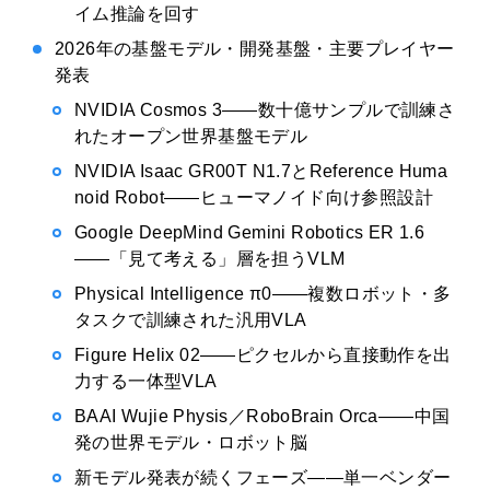
イム推論を回す
2026年の基盤モデル・開発基盤・主要プレイヤー
発表
NVIDIA Cosmos 3——数十億サンプルで訓練さ
れたオープン世界基盤モデル
NVIDIA Isaac GR00T N1.7とReference Huma
noid Robot——ヒューマノイド向け参照設計
Google DeepMind Gemini Robotics ER 1.6
——「見て考える」層を担うVLM
Physical Intelligence π0——複数ロボット・多
タスクで訓練された汎用VLA
Figure Helix 02——ピクセルから直接動作を出
力する一体型VLA
BAAI Wujie Physis／RoboBrain Orca——中国
発の世界モデル・ロボット脳
新モデル発表が続くフェーズ——単一ベンダー