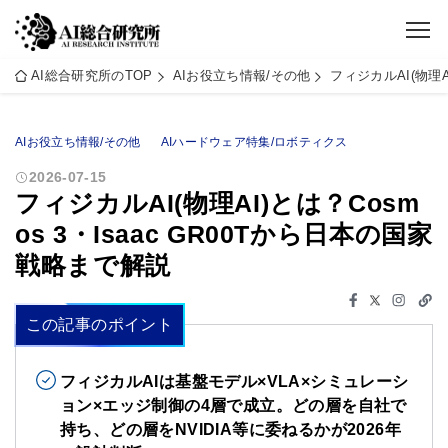
AI総合研究所のTOP
AIお役立ち情報/その他
フィジカルAI(物理A
AIお役立ち情報/その他
AIハードウェア特集/ロボティクス
2026-07-15
フィジカルAI(物理AI)とは？Cosm
os 3・Isaac GR00Tから日本の国家
戦略まで解説
この記事のポイント
フィジカルAIは基盤モデル×VLA×シミュレーシ
ョン×エッジ制御の4層で成立。どの層を自社で
持ち、どの層をNVIDIA等に委ねるかが2026年