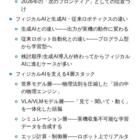
2026年の「次のフロンティア」としての位置づ
け
フィジカルAIと生成AI・従来ロボティクスの違い
生成AIとの違い——出力が実機の動作に変わる
従来ロボット自動化との違い——プログラム型
から学習型へ
検討順序:生成AI導入が終わってからフィジカル
AIに進むケースが多い
フィジカルAIを支える4層スタック
世界モデル層——物理法則を圧縮した「頭の中
の物理エンジン」
VLA/VLMモデル層——「見て・聞いて・動く」
を一体化した頭脳
シミュレーション層——実機収集不可能な学習
データを合成する
エッジ計算・制御層——ロボット上でリアルタ