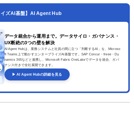
AI基盤】AI Agent Hub
データ統合から運用まで。データサイロ・ガバナンス・
UX断絶の3つの壁を解決
AI Agent Hubは、業務システムと社員の間に立つ「判断するAI」を、Microso
ft Teams上で動かすエンタープライズAI基盤です。SAP Concur・freee・Dy
namics 365などと連携し、Microsoft Fabric OneLakeでデータを統合、ガバ
ナンス付きで全社展開できます。
▶ AI Agent Hubの詳細を見る