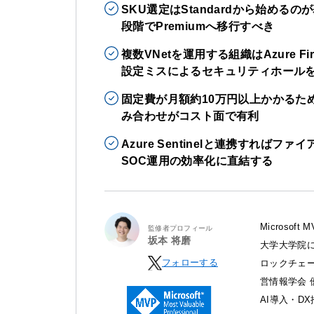
SKU選定はStandardから始める
段階でPremiumへ移行すべき
複数VNetを運用する組織はAzure F
設定ミスによるセキュリティホール
固定費が月額約10万円以上かかるため、小規
み合わせがコスト面で有利
Azure Sentinelと連携すれ
SOC運用の効率化に直結する
Microso
監修者プロフィール
坂本 将磨
大学大学院に
フォローする
ロックチェ
営情報学会 
AI導入・D