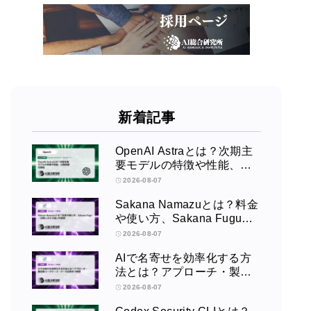
新着記事
OpenAI Astraとは？次期主
要モデルの特徴や性能、公
開時期を解説
2026-08-07
Sakana Namazuとは？料金
や使い方、Sakana Fugu・
主要LLMとの違いを解説
2026-08-07
AIで名寄せを効率化する方
法とは？アプローチ・製造
業ユースケース・ツール比
2026-08-07
較まで解説