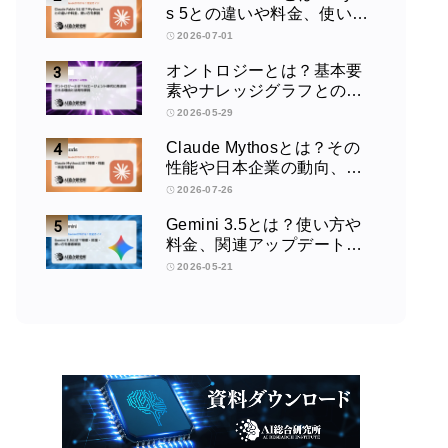
s 5との違いや料金、使い方
を解説
2026-07-01
オントロジーとは？基本要
素やナレッジグラフとの違
い、活用例をわかりやすく
2026-05-29
解説
Claude Mythosとは？その
性能や日本企業の動向、使
い方を解説
2026-07-26
Gemini 3.5とは？使い方や
料金、関連アップデートを
徹底解説！
2026-05-21