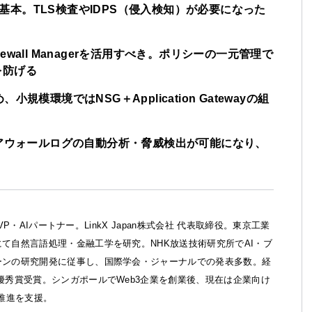
のが基本。TLS検査やIDPS（侵入検知）が必要になった
irewall Managerを活用すべき。ポリシーの一元管理で
を防げる
模環境ではNSG＋Application Gatewayの組
ばファイアウォールログの自動分析・脅威検出が可能になり、
ft MVP・AIパートナー。LinkX Japan株式会社 代表取締役。東京工業
て自然言語処理・金融工学を研究。NHK放送技術研究所でAI・ブ
ーンの研究開発に従事し、国際学会・ジャーナルでの発表多数。経
優秀賞受賞。シンガポールでWeb3企業を創業後、現在は企業向け
X推進を支援。