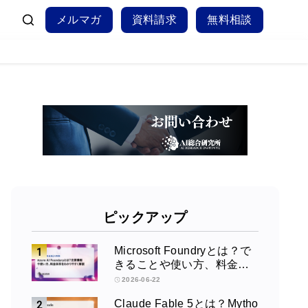
メルマガ
資料請求
無料相談
ピックアップ
Microsoft Foundryとは？で
きることや使い方、料金を
徹底解説！
2026-06-22
Claude Fable 5とは？Mytho