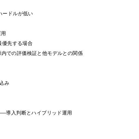
行ハードルが低い
運用
最優先する場合
源内での評価検証と他モデルとの関係
込み
使うか——導入判断とハイブリッド運用