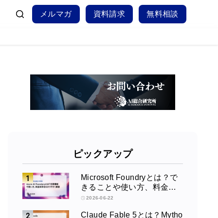
メルマガ
資料請求
無料相談
ピックアップ
Microsoft Foundryとは？で
きることや使い方、料金を
徹底解説！
2026-06-22
Claude Fable 5とは？Mytho