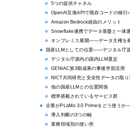
5つの提供チャネル
OpenAI互換APIで既存コードの移
Amazon Bedrock経由のメリット
Snowflake連携でデータ基盤と一体
オンプレミス展開——データ主権を
国産LLMとしての位置——デジタル庁
デジタル庁源内の国内LLM選定
GENIAC第3期成果の事後学習活用
NICT共同研究と安全性データの取り
他の国産LLMとの位置関係
標準搭載されているサービス群
企業がPLaMo 3.0 Primeをどう
導入判断の3つの軸
業務領域別の使い所