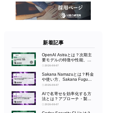
新着記事
OpenAI Astraとは？次期主
要モデルの特徴や性能、公
開時期を解説
2026-08-07
Sakana Namazuとは？料金
や使い方、Sakana Fugu・
主要LLMとの違いを解説
2026-08-07
AIで名寄せを効率化する方
法とは？アプローチ・製造
業ユースケース・ツール比
2026-08-07
較まで解説