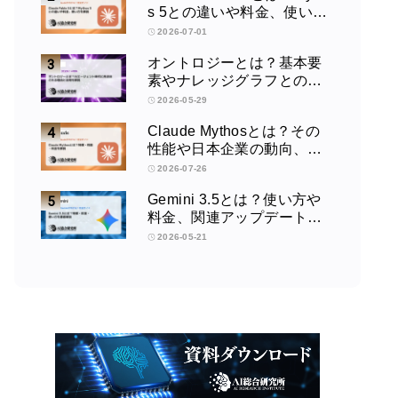
s 5との違いや料金、使い方
を解説
2026-07-01
オントロジーとは？基本要
素やナレッジグラフとの違
い、活用例をわかりやすく
2026-05-29
解説
Claude Mythosとは？その
性能や日本企業の動向、使
い方を解説
2026-07-26
Gemini 3.5とは？使い方や
料金、関連アップデートを
徹底解説！
2026-05-21