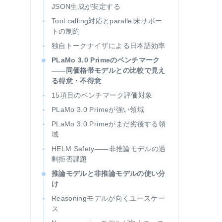
JSON生成が安定する
Tool calling対応とparallel未サポー
トの制約
独自トークナイザによる日本語効率
PLaMo 3.0 Primeのベンチマーク
——同価格帯モデルとの比較で見え
る得意・不得意
15項目のベンチマーク評価対象
PLaMo 3.0 Primeが強い領域
PLaMo 3.0 Primeがまだ劣後する領
域
HELM Safety——非推論モデルの過
剰拒否課題
推論モデルと非推論モデルの使い分
け
Reasoningモデルが向くユースケー
ス