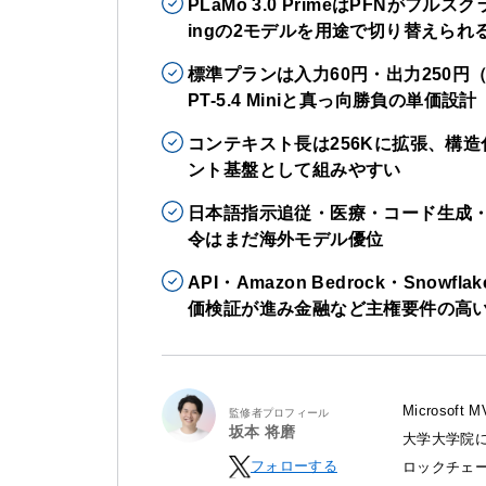
PLaMo 3.0 PrimeはPFNがフルス
ingの2モデルを用途で切り替えられ
標準プランは入力60円・出力250円（1M
PT-5.4 Miniと真っ向勝負の単価設計
コンテキスト長は256Kに拡張、構造化出力
ント基盤として組みやすい
日本語指示追従・医療・コード生成・
令はまだ海外モデル優位
API・Amazon Bedrock・Sn
価検証が進み金融など主権要件の高
Microso
監修者プロフィール
坂本 将磨
大学大学院に
フォローする
ロックチェ