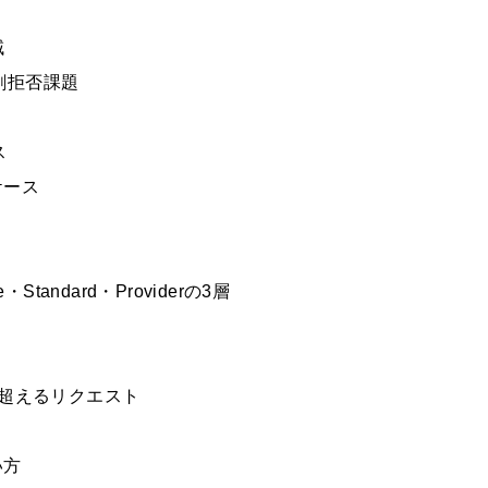
域
過剰拒否課題
ス
ケース
・Standard・Providerの3層
を超えるリクエスト
い方