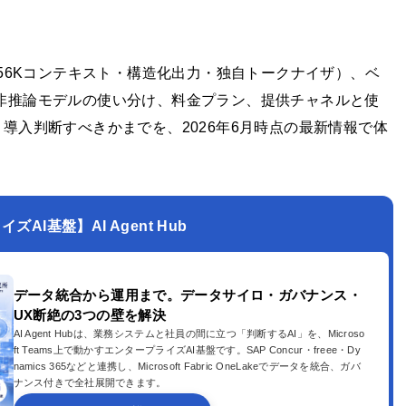
仕様（256Kコンテキスト・構造化出力・独自トークナイザ）、ベ
非推論モデルの使い分け、料金プラン、提供チャネルと使
導入判断すべきかまでを、2026年6月時点の最新情報で体
AI基盤】AI Agent Hub
データ統合から運用まで。データサイロ・ガバナンス・
UX断絶の3つの壁を解決
AI Agent Hubは、業務システムと社員の間に立つ「判断するAI」を、Microso
ft Teams上で動かすエンタープライズAI基盤です。SAP Concur・freee・Dy
namics 365などと連携し、Microsoft Fabric OneLakeでデータを統合、ガバ
ナンス付きで全社展開できます。