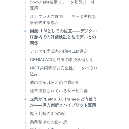
Snowflake連携でデータ基盤と一体
運用
オンプレミス展開——データ主権を
最優先する場合
国産LLMとしての位置——デジタル
庁源内での評価検証と他モデルとの
関係
デジタル庁源内の国内LLM選定
GENIAC第3期成果の事後学習活用
NICT共同研究と安全性データの取り
込み
他の国産LLMとの位置関係
標準搭載されているサービス群
企業がPLaMo 3.0 Primeをどう使う
か——導入判断とハイブリッド運用
導入判断の3つの軸
業務領域別の使い所