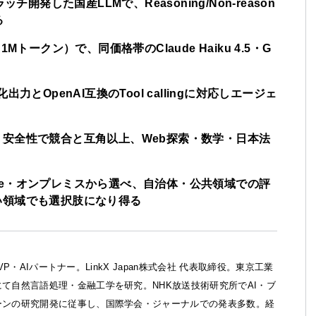
クラッチ開発した国産LLMで、Reasoning/Non-reason
る
トークン）で、同価格帯のClaude Haiku 4.5・G
とOpenAI互換のTool callingに対応しエージェ
安全性で競合と互角以上、Web探索・数学・日本法
owflake・オンプレミスから選べ、自治体・公共領域での評
い領域でも選択肢になり得る
ft MVP・AIパートナー。LinkX Japan株式会社 代表取締役。東京工業
て自然言語処理・金融工学を研究。NHK放送技術研究所でAI・ブ
ーンの研究開発に従事し、国際学会・ジャーナルでの発表多数。経