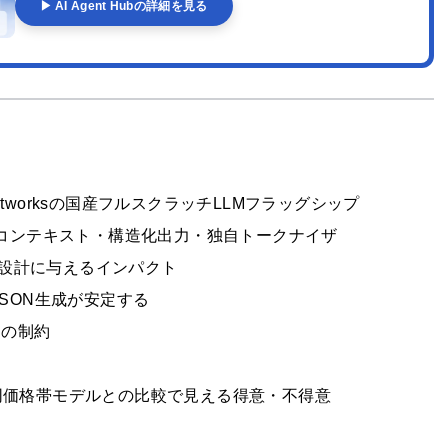
▶ AI Agent Hubの詳細を見る
red Networksの国産フルスクラッチLLMフラッグシップ
—256Kコンテキスト・構造化出力・独自トークナイザ
ト設計に与えるインパクト
）でJSON生成が安定する
ートの制約
ク——同価格帯モデルとの比較で見える得意・不得意