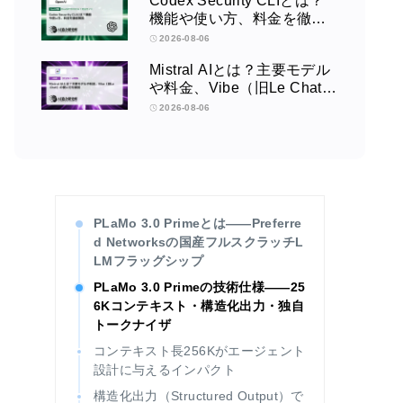
Codex Security CLIとは？
機能や使い方、料金を徹底
解説
2026-08-06
Mistral AIとは？主要モデル
や料金、Vibe（旧Le Chat）
の使い方を解説
2026-08-06
PLaMo 3.0 Primeとは——Preferre
d Networksの国産フルスクラッチL
LMフラッグシップ
PLaMo 3.0 Primeの技術仕様——25
6Kコンテキスト・構造化出力・独自
トークナイザ
コンテキスト長256Kがエージェント
設計に与えるインパクト
構造化出力（Structured Output）で