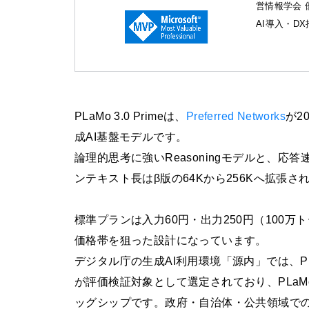
営情報学会 
AI導入・D
PLaMo 3.0 Primeは、
Preferred Networks
が2
成AI基盤モデルです。
論理的思考に強いReasoningモデルと、応答速
ンテキスト長はβ版の64Kから256Kへ拡張さ
標準プランは入力60円・出力250円（100万
価格帯を狙った設計になっています。
デジタル庁の生成AI利用環境「源内」では、PLaM
が評価検証対象として選定されており、PLaMo
ッグシップです。政府・自治体・公共領域で