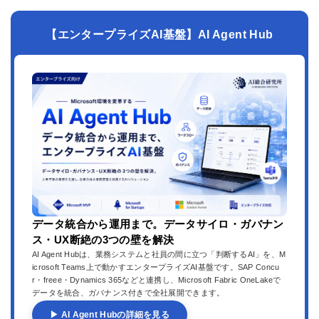
【エンタープライズAI基盤】AI Agent Hub
データ統合から運用まで。データサイロ・ガバナン
ス・UX断絶の3つの壁を解決
AI Agent Hubは、業務システムと社員の間に立つ「判断するAI」を、M
icrosoft Teams上で動かすエンタープライズAI基盤です。SAP Concu
r・freee・Dynamics 365などと連携し、Microsoft Fabric OneLakeで
データを統合、ガバナンス付きで全社展開できます。
▶ AI Agent Hubの詳細を見る