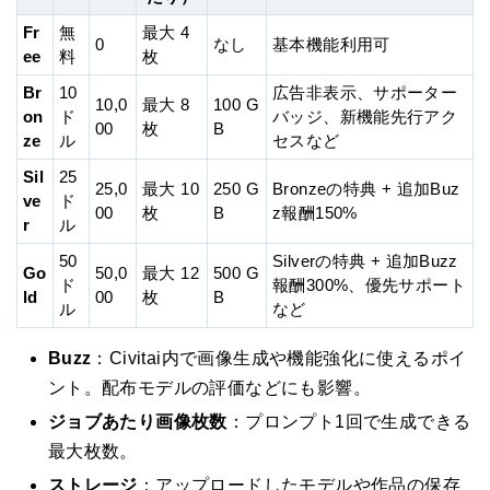
Fr
無
最大 4
0
なし
基本機能利用可
ee
料
枚
Br
10
広告非表示、サポーター
10,0
最大 8
100 G
on
ド
バッジ、新機能先行アク
00
枚
B
ze
ル
セスなど
Sil
25
25,0
最大 10
250 G
Bronzeの特典 + 追加Buz
ve
ド
00
枚
B
z報酬150%
r
ル
50
Silverの特典 + 追加Buzz
Go
50,0
最大 12
500 G
ド
報酬300%、優先サポート
ld
00
枚
B
ル
など
Buzz
：Civitai内で画像生成や機能強化に使えるポイ
ント。配布モデルの評価などにも影響。
ジョブあたり画像枚数
：プロンプト1回で生成できる
最大枚数。
ストレージ
：アップロードしたモデルや作品の保存