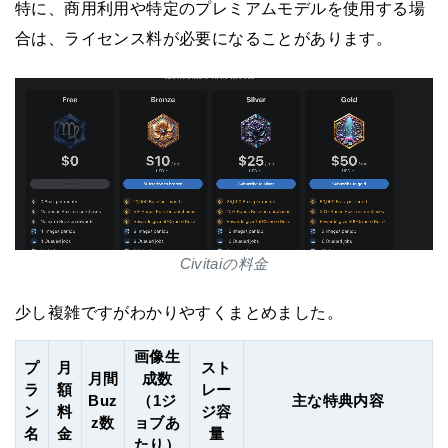
特に、商用利用や特定のプレミアムモデルを使用する場
合は、ライセンス料が必要になることがあります。
Civitaiの料金
少し複雑ですがわかりやすくまとめました。
画像生
プ
月
スト
月間
成数
ラ
額
レー
Buz
（1ジ
主な特典内容
ン
料
ジ容
z数
ョブあ
名
金
量
たり）