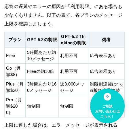
応答の遅延やエラーの原因が「利用制限」にある場合も
少なくありません。以下の表で、各プランのメッセージ
上限を確認しましょう。
GPT-5.2 Thi
プラン
GPT-5.2の制限
備考
nkingの制限
5時間あたり約
Free
利用不可
広告表示あり
10メッセージ
Go（月
Freeの約10倍
利用不可
広告表示あり
額$8）
Plus（月
3時間あたり16
週3,000メッ
制限到達後はmi
額$20）
0メッセージ
セージ
ni版に自動切替
Pro（月
額$20
無制限
無制限
全モデル無制限
ご相談
お問い合わせは
0）
こちら！
上限に達した場合は、エラーメッセージが表示される