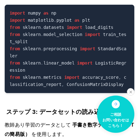
import
 numpy 
as
import
 matplotlib
.
pyplot 
as
from
 sklearn
.
datasets 
import
from
 sklearn
.
model_selection 
import
 train_tes
from
 sklearn
.
preprocessing 
import
 StandardSca
from
 sklearn
.
linear_model 
import
 LogisticRegr
from
 sklearn
.
metrics 
import
 accuracy_score
,
 c
lassification_report
,
ステップ 3: データセットの読み込み
ご相談
お問い合わせは
教師あり学習のデータとして
手書き数字データ（MNIST
こちら！
の簡易版）
を使用します。