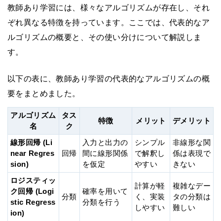
教師あり学習には、様々なアルゴリズムが存在し、それ
ぞれ異なる特徴を持っています。ここでは、代表的なア
ルゴリズムの概要と、その使い分けについて解説しま
す。
以下の表に、教師あり学習の代表的なアルゴリズムの概
要をまとめました。
アルゴリズム
タス
特徴
メリット
デメリット
名
ク
線形回帰 (Li
入力と出力の
シンプル
非線形な関
near Regres
回帰
間に線形関係
で解釈し
係は表現で
sion)
を仮定
やすい
きない
ロジスティッ
計算が軽
複雑なデー
ク回帰 (Logi
確率を用いて
分類
く、実装
タの分類は
stic Regress
分類を行う
しやすい
難しい
ion)