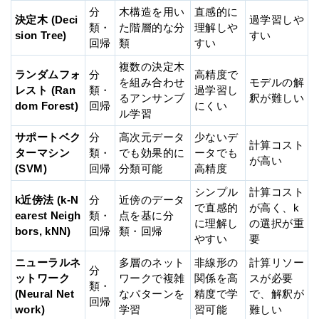
分
木構造を用い
直感的に
決定木 (Deci
過学習しや
類・
た階層的な分
理解しや
sion Tree)
すい
回帰
類
すい
複数の決定木
ランダムフォ
分
高精度で
を組み合わせ
モデルの解
レスト (Ran
類・
過学習し
るアンサンブ
釈が難しい
dom Forest)
回帰
にくい
ル学習
サポートベク
分
高次元データ
少ないデ
計算コスト
ターマシン
類・
でも効果的に
ータでも
が高い
(SVM)
回帰
分類可能
高精度
シンプル
計算コスト
k近傍法 (k-N
分
近傍のデータ
で直感的
が高く、k
earest Neigh
類・
点を基に分
に理解し
の選択が重
bors, kNN)
回帰
類・回帰
やすい
要
ニューラルネ
多層のネット
非線形の
計算リソー
分
ットワーク
ワークで複雑
関係を高
スが必要
類・
(Neural Net
なパターンを
精度で学
で、解釈が
回帰
work)
学習
習可能
難しい