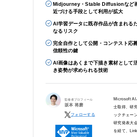
Midjourney・Stable Diff
近づける手段として利用が拡大
AI学習データに既存作品が含まれる
なるリスク
完全自作として公開・コンテスト応
信頼性の鍵
AI画像はあくまで下描き素材として
き姿勢が求められる技術
Microso
監修者プロフィール
坂本 将磨
士取得、研究
フォローする
ックチェー
研究発表大会
を経て、Lin