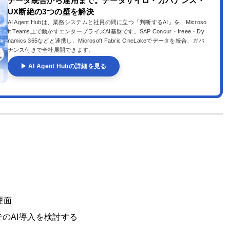
データ統合から運用まで。データサイロ・ガバナンス・
UX断絶の3つの壁を解決
AI Agent Hubは、業務システムと社員の間に立つ「判断するAI」を、Microso
ft Teams上で動かすエンタープライズAI基盤です。SAP Concur・freee・Dy
namics 365などと連携し、Microsoft Fabric OneLakeでデータを統合、ガバ
ナンス付きで全社展開できます。
▶ AI Agent Hubの詳細を見る
理面
のAI導入を検討する