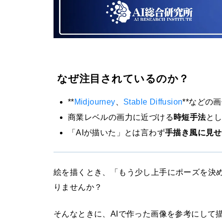
なぜ注目されているのか？
**
Midjourney
、
Stable Diffusion
**などの
商業レベルの画力に近づける
時短手法
と
「AIが描いた」とは言わず
手描き風に見せ
絵を描くとき、「もう少し上手にポーズを決
りませんか？
そんなときに、AIで作った画像を参考にして