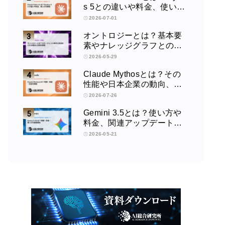
s 5との違いや料金、使い方
を解説
2026-07-01
オントロジーとは？基本要
素やナレッジグラフとの違
い、活用例をわかりやすく
2026-05-29
解説
Claude Mythosとは？その
性能や日本企業の動向、使
い方を解説
2026-07-26
Gemini 3.5とは？使い方や
料金、関連アップデートを
徹底解説！
2026-05-21