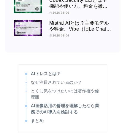
Codex Security CLIとは？
機能や使い方、料金を徹底
解説
2026-08-06
Mistral AIとは？主要モデル
や料金、Vibe（旧Le Chat）
の使い方を解説
2026-08-06
AIトレスとは？
なぜ注目されているのか？
とくに気をつけたいのは著作権や倫
理面
AI画像活用の倫理を理解したなら業
務でのAI導入を検討する
まとめ