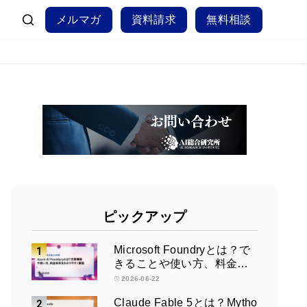
メルマガ
資料請求
無料相談
ピックアップ
Microsoft Foundryとは？で
きることや使い方、料金を
徹底解説！
2026-06-22
Claude Fable 5とは？Mytho