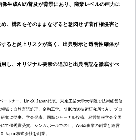
usionなど画像生成AIの普及が背景にあり、商業レベルの画力に
ため、構図をそのままなぞると意図せず著作権侵害と
募すると炎上リスクが高く、出典明示と透明性確保が
活用し、オリジナル要素の追加と出典明記を徹底すべ
ft AIパートナー、LinkX Japan代表。東京工業大学大学院で技術経営修
領域：自然言語処理、金融工学。NHK放送技術研究所でAI、ブロ
ン研究に従事。学会発表、国際ジャーナル投稿、経営情報学会全国
にて優秀賞受賞。シンガポールでのIT、Web3事業の創業と経営
kX Japan株式会社を創業。