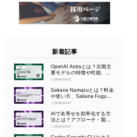
新着記事
OpenAI Astraとは？次期主
要モデルの特徴や性能、公
開時期を解説
2026-08-07
Sakana Namazuとは？料金
や使い方、Sakana Fugu・
主要LLMとの違いを解説
2026-08-07
AIで名寄せを効率化する方
法とは？アプローチ・製造
業ユースケース・ツール比
2026-08-07
較まで解説