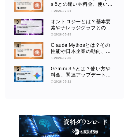
s 5との違いや料金、使い方
を解説
2026-07-01
オントロジーとは？基本要
素やナレッジグラフとの違
い、活用例をわかりやすく
2026-05-29
解説
Claude Mythosとは？その
性能や日本企業の動向、使
い方を解説
2026-07-26
Gemini 3.5とは？使い方や
料金、関連アップデートを
徹底解説！
2026-05-21