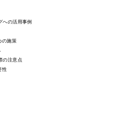
ングへの活用事例
めの施策
み
る際の注意点
要性