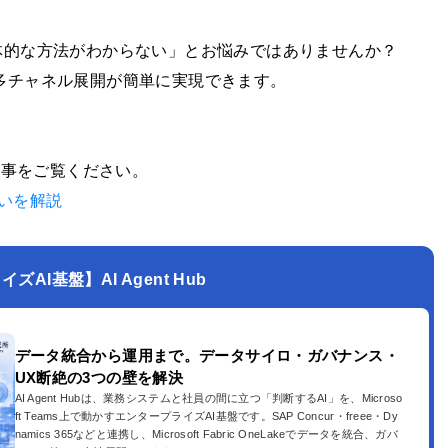
体的な方法がわからない」とお悩みではありませんか？
制作と多チャネル展開が簡単に実現できます。
の記事をご覧ください。
違いを解説
AI基盤】AI Agent Hub
データ統合から運用まで。データサイロ・ガバナンス・
UX断絶の3つの壁を解決
AI Agent Hubは、業務システムと社員の間に立つ「判断するAI」を、Microso
ft Teams上で動かすエンタープライズAI基盤です。SAP Concur・freee・Dy
namics 365などと連携し、Microsoft Fabric OneLakeでデータを統合、ガバ