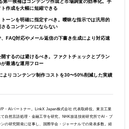
用する第一候補はコンテンツ作成と市場調査の効率化。手
フト作成を大幅に短縮できる
・トーンを明確に指定すべき。曖昧な指示では汎用的
刺さるコンテンツにならない
、FAQ対応やメール返信の下書き生成により対応速
公開するのは避けるべき。ファクトチェックとブラン
のが最適な運用フロー
入によりコンテンツ制作コストを30〜50%削減した実績
ft MVP・AIパートナー。LinkX Japan株式会社 代表取締役。東京工業
て自然言語処理・金融工学を研究。NHK放送技術研究所でAI・ブ
ーンの研究開発に従事し、国際学会・ジャーナルでの発表多数。経