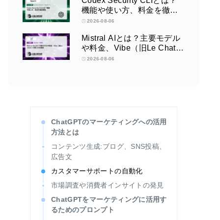
Codex Security CLIとは？
機能や使い方、料金を徹底
解説
2026-08-06
Mistral AIとは？主要モデル
や料金、Vibe（旧Le Chat）
の使い方を解説
2026-08-06
ChatGPTのマーケティングへの活用
方法とは
コンテンツ生成:ブログ、SNS投稿、
広告文
カスタマーサポートの自動化
市場調査や消費者インサイトの発見
ChatGPTをマーケティングに活用す
るためのプロンプト