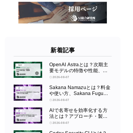
新着記事
OpenAI Astraとは？次期主
要モデルの特徴や性能、公
開時期を解説
2026-08-07
Sakana Namazuとは？料金
や使い方、Sakana Fugu・
主要LLMとの違いを解説
2026-08-07
AIで名寄せを効率化する方
法とは？アプローチ・製造
業ユースケース・ツール比
2026-08-07
較まで解説