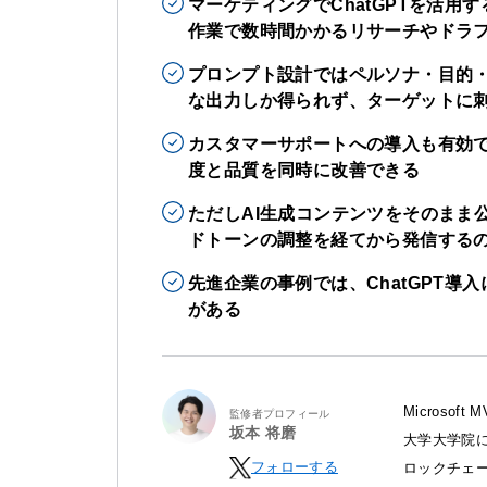
マーケティングでChatGPTを活
作業で数時間かかるリサーチやドラ
プロンプト設計ではペルソナ・目的
な出力しか得られず、ターゲットに
カスタマーサポートへの導入も有効で
度と品質を同時に改善できる
ただしAI生成コンテンツをそのまま
ドトーンの調整を経てから発信する
先進企業の事例では、ChatGPT導
がある
Microso
監修者プロフィール
坂本 将磨
大学大学院に
フォローする
ロックチェ