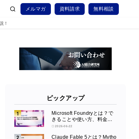
メルマガ
資料請求
無料相談
解説！
ピックアップ
Microsoft Foundryとは？で
きることや使い方、料金を
徹底解説！
2026-06-22
Claude Fable 5とは？Mytho