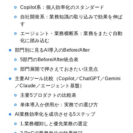
Copilot系：個人効率化のスタンダード
自社開発系：業務知識の取り込みで効果を伸ば
す
エージェント・業務横断系：業務をまたぐ自動
化に踏み込む
部門別に見るAI導入のBefore/After
5部門のBefore/After統合表
部門展開で押さえておきたい注意点
主要AIツール比較（Copilot／ChatGPT／Gemini
／Claude／エージェント基盤）
主要5プロダクトの比較表
単体導入か併用か：実務での選び方
AI業務効率化を成功させる5ステップ
1.業務棚卸しと優先業務の選定