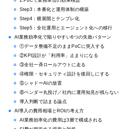
2.PoCで業務単位の効果検証
Step3：本番化と運用体制の構築
Step4：横展開とテンプレ化
Step5：全社運用とエージェント化への移行
AI業務効率化で陥りやすい6つの失敗パターン
①データ整備不足のままPoCに突入する
②KPI設計が「利用率」止まりになる
③全社一斉ロールアウトに走る
④権限・セキュリティ設計を後回しにする
⑤シャドーAIの放置
⑥ベンダー丸投げ／社内に運用知見が残らない
導入判断で詰まる論点
AI導入の費用相場とROIの考え方
AI業務効率化の費用は3層で構成される