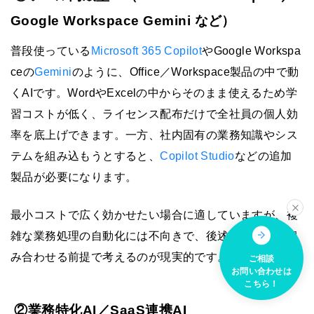
Google Workspace Gemini など）
普段使っている
Microsoft 365 Copilot
やGoogle Workspa
ceの
Gemini
のように、Office／Workspace製品の中で動
くAIです。WordやExcelの中からそのまま使えるため学
習コストが低く、ライセンス配布だけで全社員の個人効
率を底上げできます。一方、社内固有の業務知識やシス
テムを組み込もうとすると、
Copilot Studio
などの追加
製品が必要になります。
最小コストで広く効かせたい場合に適していますが、複
雑な業務処理の自動化には不向きで、後述の②や③と組
み合わせる前提で考えるのが現実的です。
ご相談
お問い合わせは
こちら！
②業務特化AI／SaaS連携AI