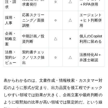
注・請
○
△
求書発行
＋RPA併用
求
応募スクリー
エージェント
採用・
ニング／面接
○
△
＋ヒト判断併
人事
調整
用
企画・
中期計画／投
個人のCopilot
戦略立
△
×
資判断
利用に留める
案
法務・
契約書チェッ
法務特化AI＋
契約レ
ク／リスク抽
○
△
弁護士確認
ビュー
出
表からわかるのは、文書作成・情報検索・カスタマー対
応のように形式が定まり、出力品質を後工程でチェック
しやすい領域では効果が大きく、企画立案や最終判断の
ように暗黙知の比率が高い領域では限定的だ、という線