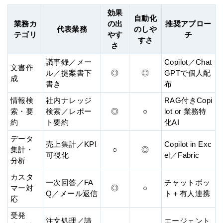
効果
自動化
業務カ
の出
推奨アプロー
代表業務
のしや
テゴリ
やす
チ
すさ
さ
議事録／メー
Copilot／Chat
文書作
ル／提案書下
◎
◎
GPTで個人配
成
書き
布
情報検
社内ナレッジ
RAG付きCopi
索・要
検索／レポー
◎
○
lot or 業務特
約
ト要約
化AI
データ
売上集計／KPI
Copilot in Exc
集計・
○
◎
可視化
el／Fabric
分析
カスタ
一次回答／FA
チャットボッ
マー対
◎
○
Q／メール返信
ト＋有人連携
応
受発
注文処理／請
エージェント