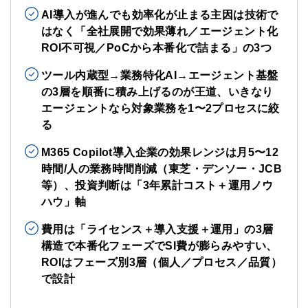
AI導入が進んでも効率化が止まる主因は技術で
はなく「全社展開で効果薄れ／エージェント化
ROI不可視／PoCから本番化で詰まる」の3つ
ツール内蔵型→業務特化AI→エージェント基盤
の3層を順番に積み上げるのが王道、いきなり
エージェントなら対象業務を1〜2プロセスに絞
る
M365 Copilot導入企業の効果レンジは月5〜12
時間/人の業務時間削減（東芝・デンソー・JCB
等）、投資判断は「3年累計コスト＋運用ノウ
ハウ」軸
費用は「ライセンス＋導入支援＋運用」の3層
構造で本番化フェーズでSI費が膨らみやすい、
ROIはフェーズ別3層（個人／プロセス／品質）
で設計