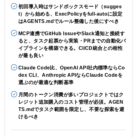
初回導入時はサンドボックスモード（sugges
t）から始める、ExecPolicyをfull-autoに設定
はAGENTS.mdでルール整備した後にすべき
MCP連携でGitHub IssueやSlack通知と接続す
ると、タスク起票から実装・PRまでの自動化パ
イプラインを構築できる。CI/CD統合との相性
が最も良い
Claude Code比、OpenAI API社内標準ならCo
dex CLI、Anthropic APIならClaude Codeを
選ぶのが最適な判断基準
月間のトークン消費が多いプロジェクトではク
レジット追加購入のコスト管理が必須。AGEN
TS.mdでタスク範囲を限定し、不要な探索を避
けるべき