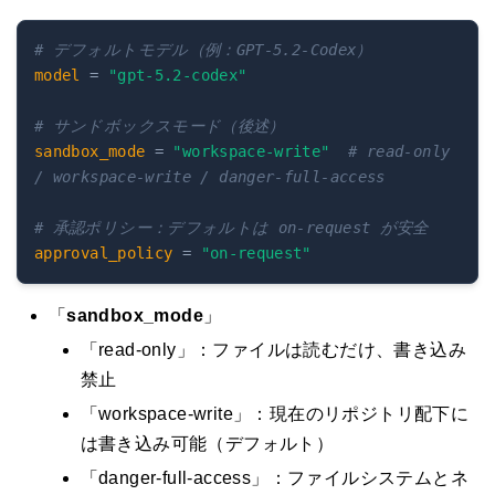
# デフォルトモデル（例：GPT-5.2-Codex）
model
=
"gpt-5.2-codex"
# サンドボックスモード（後述）
sandbox_mode
=
"workspace-write"
# read-only 
/ workspace-write / danger-full-access
# 承認ポリシー：デフォルトは on-request が安全
approval_policy
=
"on-request"
「
sandbox_mode
」
「read-only」：ファイルは読むだけ、書き込み
禁止
「workspace-write」：現在のリポジトリ配下に
は書き込み可能（デフォルト）
「danger-full-access」：ファイルシステムとネ