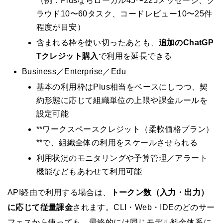
（例：Plusならローカル45〜225メッセージ、ク
ラウド10〜60タスク、コードレビュー10〜25件
程度が目安）
含まれる枠を使い切ったあとも、
追加のChatGP
Tクレジット購入
で利用を延長できる
Business／Enterprise／Edu
基本の利用枠はPlus相当をベースにしつつ、契
約形態に応じて組織単位の上限や課金ルールを
設定可能
**ワークスペースクレジット（柔軟価格プラン）
**で、組織全体の利用をスケールさせられる
利用状況のモニタリングや予算管理／アラート
機能などもあわせて利用可能
API経由で利用する場合は、
トークン数（入力・出力）
に応じて従量課金
されます。CLI・Web・IDEのどのサー
フェスから使っても、最終的には同じモデル料金体系に