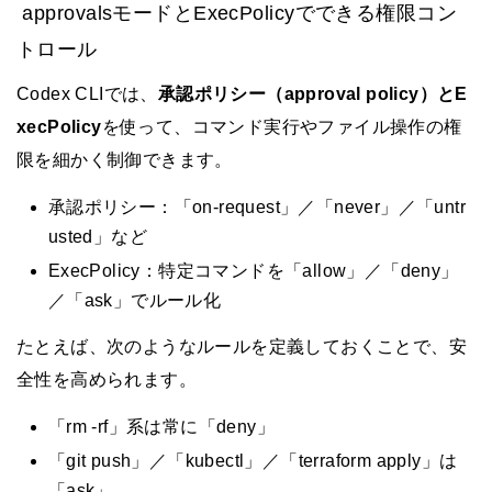
approvalsモードとExecPolicyでできる権限コン
トロール
Codex CLIでは、
承認ポリシー（approval policy）
と
E
xecPolicy
を使って、コマンド実行やファイル操作の権
限を細かく制御できます。
承認ポリシー：「on-request」／「never」／「untr
usted」など
ExecPolicy：特定コマンドを「allow」／「deny」
／「ask」でルール化
たとえば、次のようなルールを定義しておくことで、安
全性を高められます。
「rm -rf」系は常に「deny」
「git push」／「kubectl」／「terraform apply」は
「ask」