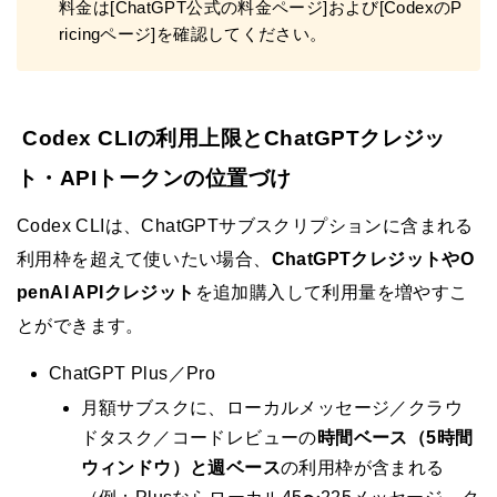
料金は[ChatGPT公式の料金ページ]および[CodexのP
ricingページ]を確認してください。
Codex CLIの利用上限とChatGPTクレジッ
ト・APIトークンの位置づけ
Codex CLIは、ChatGPTサブスクリプションに含まれる
利用枠を超えて使いたい場合、
ChatGPTクレジットやO
penAI APIクレジット
を追加購入して利用量を増やすこ
とができます。
ChatGPT Plus／Pro
月額サブスクに、ローカルメッセージ／クラウ
ドタスク／コードレビューの
時間ベース（5時間
ウィンドウ）と週ベース
の利用枠が含まれる