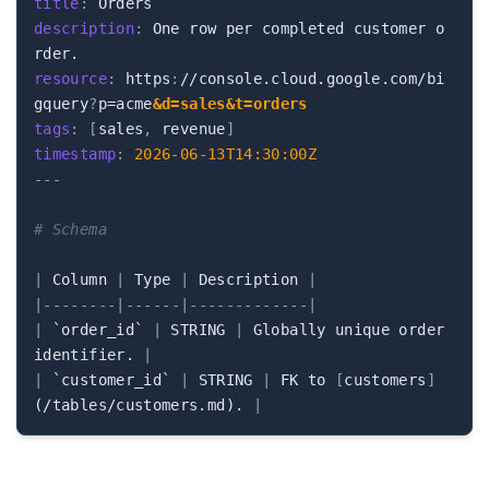
title
:
description
:
 One row per completed customer o
resource
:
 https
:
//console.cloud.google.com/bi
gquery
?
p=acme
&d=sales&t=orders
tags
:
[
sales
,
 revenue
]
timestamp
:
2026-06-13T14:30:00Z
---
# Schema
|
 Column 
|
 Type 
|
 Description 
|
|
---
---
-
-
|
---
---
|
---
---
---
---
-
|
|
 `order_id` 
|
 STRING 
|
 Globally unique order 
identifier. 
|
|
 `customer_id` 
|
 STRING 
|
 FK to 
[
customers
]
(/tables/customers.md). 
|