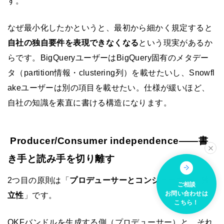
す。
なぜ最小化したかというと、最初から細かく規定すると
自社の独自要件を表現できなくなる
という現実があるか
らです。BigQueryユーザーはBigQuery固有のメタデー
タ（partition情報・clustering列）を載せたいし、Snowfl
akeユーザーは別の項目を載せたい。仕様が緩いほど、
自社の知識を素直に書ける構造になります。
Producer/Consumer independence——書
き手と読み手を切り離す
2つ目の原則は「
プロデューサーとコンシューマーの独
ご相談
お問い合わせは
立性
」です。
こちら！
OKFバンドルを生成する側（プロデューサー）と、それ