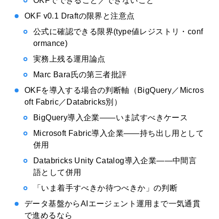
OKFでできること／できないこと
OKF v0.1 Draftの限界と注意点
公式に確認できる限界(type値レジストリ・conf
ormance)
実務上残る運用論点
Marc Bara氏の第三者批評
OKFを導入する場合の判断軸（BigQuery／Micros
oft Fabric／Databricks別）
BigQuery導入企業——いま試すべきケース
Microsoft Fabric導入企業——持ち出し用として
併用
Databricks Unity Catalog導入企業——中間言
語として併用
「いま着手すべきか待つべきか」の判断
データ基盤からAIエージェント運用まで一気通貫
で進めるなら