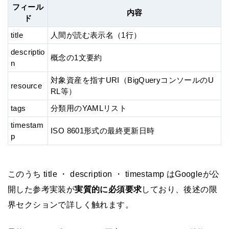
フィール
内容
ド
title
人間が読む表示名（1行）
descriptio
概念の1文要約
n
対象資産を指すURI（BigQueryコンソールのU
resource
RL等）
tags
分類用のYAMLリスト
timestam
ISO 8601形式の最終更新日時
p
このうち title ・ description ・ timestamp はGoogleが公
開した参考実装が
実質的に必須要求
しており、後述の限
界セクションで詳しく触れます。