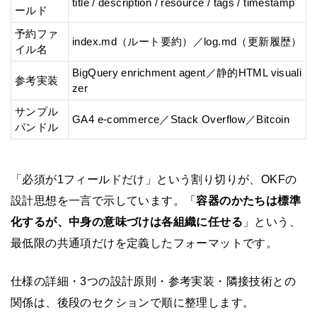
title / description / resource / tags / timestamp
ールド
予約ファ
index.md（ルート要約）／log.md（更新履歴）
イル名
BigQuery enrichment agent／静的HTML visuali
参考実装
zer
サンプル
GA4 e-commerce／Stack Overflow／Bitcoin
バンドル
「必須が1フィールドだけ」という割り切りが、OKFの
設計思想を一言で示しています。「
容器のかたちは標準
化するが、中身の意味づけは各組織に任せる
」という、
最低限の共通項だけを定義したフォーマットです。
仕様の詳細・3つの設計原則・参考実装・隣接技術との
関係は、後段のセクションで順に整理します。