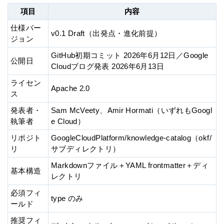
項目
内容
仕様バー
v0.1 Draft（出発点・進化前提）
ジョン
GitHub初期コミット 2026年6月12日／Google
公開日
Cloudブログ発表 2026年6月13日
ライセン
Apache 2.0
ス
発表者・
Sam McVeety、Amir Hormati（いずれもGoogl
執筆者
e Cloud）
リポジト
GoogleCloudPlatform/knowledge-catalog（okf/
リ
サブディレクトリ）
Markdownファイル＋YAML frontmatter＋ディ
基本構造
レクトリ
必須フィ
type のみ
ールド
推奨フィ