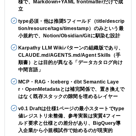
様で、Markdown+YAML frontmatterだけで成
立
type必須・他は推奨5フィールド（title/descrip
tion/resource/tags/timestamp）のみという最
小規約で、Notion/Obsidian/Gitに馴染む設計
Karpathy LLM Wikiパターンの組織版であり、
CLAUDE.md/AGENTS.md/Agent Skills（手
順書）とは目的が異なる「データカタログ向け
中間言語」
MCP・RAG・Iceberg・dbt Semantic Laye
r・OpenMetadataとは補完関係で、置き換えで
はなく既存スタックの隙間を埋めるレイヤー
v0.1 Draftは仕様1ページの最小スタートでtype
値レジストリ未整備、参考実装は実質4フィー
ルド要求と仕様との差分があり、BigQuery導
入企業から小規模試作で始めるのが現実的