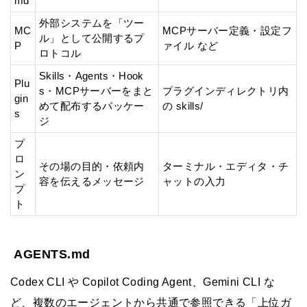
md
外部システムを「ツー
MC
MCPサーバー定義・設定フ
ル」として公開するプ
P
ァイル など
ロトコル
Skills・Agents・Hook
Plu
s・MCPサーバーをまと
プラグインディレクトリ内
gin
めて配布するパッケー
の skills/
s
ジ
プ
ロ
その場の目的・依頼内
ターミナル・エディタ・チ
ン
容を伝えるメッセージ
ャットの入力
プ
ト
AGENTS.md
Codex CLI や Copilot Coding Agent、Gemini CLI な
ど、複数のエージェントから共通で参照できる「上位ガ