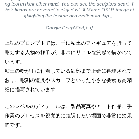
ng tool in their other hand. You can see the sculptors scarf. T
heir hands are covered in clay dust. A Marco DSLR image hi
ghlighting the texture and craftsmanship.」
Google DeepMindより
上記のプロンプトでは、手に粘土のフィギュアを持って
彫刻する人物の様子が、非常にリアルな質感で描かれて
います。
粘土の粉が手に付着している細部まで正確に再現されて
おり、彫刻の道具やスカーフといった小さな要素も高精
細に描写されています。
このレベルのディテールは、製品写真やアート作品、手
作業のプロセスを視覚的に強調したい場面で非常に効果
的です。