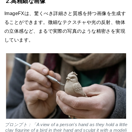
2.高精細な画像
ImageFXは、驚くべき詳細さと質感を持つ画像を生成す
ることができます。微細なテクスチャや光の反射、物体
の立体感など、まるで実際の写真のような精密さを実現
しています。
プロンプト：「A view of a person's hand as they hold a little
clay figurine of a bird in their hand and sculpt it with a modeli