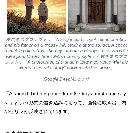
左画像のプロンプト：「A single comic book panel of a boy
and his father on a grassy hill, staring at the sunset. A speec
h bubble points from the boys mouth and says: The sun will r
ise again. Muted, late 1990s coloring style」 / 右画像のプロ
ンプト：「A photograph of a stately library entrance with the
words "Central Library" carved into the stone」
Google DeepMindより
「A speech bubble points from the boys mouth and say
s: 」という形式の書き込みによって、画像に吹き出し内
のセリフが反映されています。