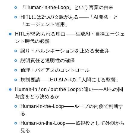
「Human-in-the-Loop」という言葉の由来
HITLには2つの文脈がある——「AI開発」と
「エージェント運用」
HITLが求められる理由——生成AI・自律エージェ
ント時代の必然
誤り・ハルシネーションを止める安全弁
説明責任と透明性の確保
倫理・バイアスのコントロール
規制要請——EU AI Actの「人間による監督」
Human-in / on / out the Loopの違い——AIへの関
与度をどう決めるか
Human-in-the-Loop——ループの内側で判断す
る
Human-on-the-Loop——監視役として外側から
見る