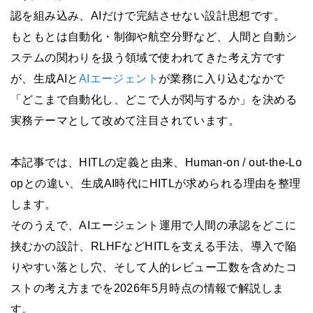
認を組み込み、AIだけで完結させない設計思想です。
もともとは自動化・制御や航空分野など、人間と自動シ
ステムの関わりを扱う領域で使われてきた考え方です
が、生成AIと
AIエージェント
が業務に入り込むなかで
「どこまで自動化し、どこで人が関与するか」を決める
実務テーマとして改めて注目されています。
本記事では、HITLの定義と由来、Human-on / out-the-Lo
opとの違い、生成AI時代にHITLが求められる理由を整理
します。
そのうえで、AIエージェント運用で人間の承認をどこに
挟むかの設計、RLHFなどHITLを支える手法、導入で陥
りやすい落とし穴、そして人的レビュー工数を含めたコ
ストの考え方までを2026年5月時点の情報で解説しま
す。