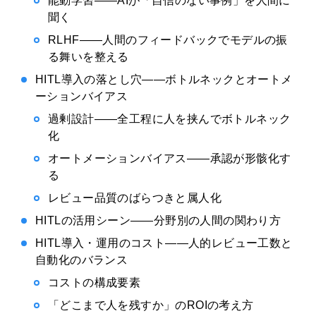
能動学習——AIが「自信のない事例」を人間に
聞く
RLHF——人間のフィードバックでモデルの振
る舞いを整える
HITL導入の落とし穴——ボトルネックとオートメ
ーションバイアス
過剰設計——全工程に人を挟んでボトルネック
化
オートメーションバイアス——承認が形骸化す
る
レビュー品質のばらつきと属人化
HITLの活用シーン——分野別の人間の関わり方
HITL導入・運用のコスト——人的レビュー工数と
自動化のバランス
コストの構成要素
「どこまで人を残すか」のROIの考え方