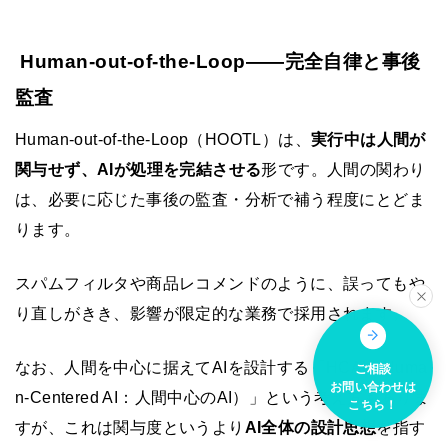
Human-out-of-the-Loop——完全自律と事後
監査
Human-out-of-the-Loop（HOOTL）は、
実行中は人間が
関与せず、AIが処理を完結させる
形です。人間の関わり
は、必要に応じた事後の監査・分析で補う程度にとどま
ります。
スパムフィルタや商品レコメンドのように、誤ってもや
り直しがきき、影響が限定的な業務で採用されます。
なお、人間を中心に据えてAIを設計する「HCAI（Huma
ご相談
お問い合わせは
n-Centered AI：人間中心のAI）」という考え方もありま
こちら！
すが、これは関与度というより
AI全体の設計思想
を指す