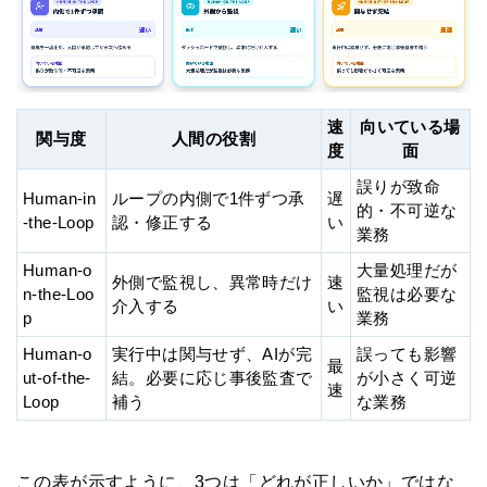
速
向いている場
関与度
人間の役割
度
面
誤りが致命
Human-in
ループの内側で1件ずつ承
遅
的・不可逆な
-the-Loop
認・修正する
い
業務
Human-o
大量処理だが
外側で監視し、異常時だけ
速
n-the-Loo
監視は必要な
介入する
い
p
業務
Human-o
実行中は関与せず、AIが完
誤っても影響
最
ut-of-the-
結。必要に応じ事後監査で
が小さく可逆
速
Loop
補う
な業務
この表が示すように、3つは「どれが正しいか」ではな