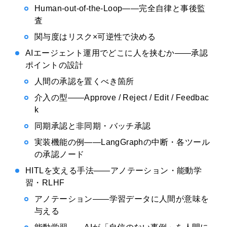
Human-out-of-the-Loop——完全自律と事後監
査
関与度はリスク×可逆性で決める
AIエージェント運用でどこに人を挟むか——承認
ポイントの設計
人間の承認を置くべき箇所
介入の型——Approve / Reject / Edit / Feedbac
k
同期承認と非同期・バッチ承認
実装機能の例——LangGraphの中断・各ツール
の承認ノード
HITLを支える手法——アノテーション・能動学
習・RLHF
アノテーション——学習データに人間が意味を
与える