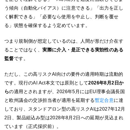
う傾向（自動化バイアス）に注意できる」「出力を正し
く解釈できる」「必要なら使用を中止し、判断を覆せ
る」状態を確保するよう定めています。
つまり規制側が想定しているのは、人間が形だけ介在す
ることではなく、
実際に介入・是正できる実効性のある
監督
です。
ただし、この高リスクAI向けの要件の適用時期は流動的
です。現行のAI Act本文では原則として
2026年8月2日か
ら
の適用とされますが、2026年5月にはEU理事会議長国
と欧州議会の交渉担当者が適用を延期する
暫定合意
に達
しており、スタンドアロン型の高リスクAIは2027年12月
2日、製品組込み型は2028年8月2日への延期が見込まれ
ています（正式採択前）。