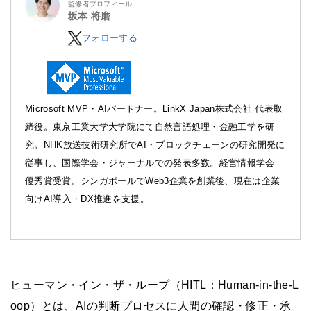
監修者プロフィール
坂本 将磨
フォローする
Microsoft MVP・AIパートナー。LinkX Japan株式会社 代表取
締役。東京工業大学大学院にて自然言語処理・金融工学を研
究。NHK放送技術研究所でAI・ブロックチェーンの研究開発に
従事し、国際学会・ジャーナルでの発表多数。経営情報学会
優秀賞受賞。シンガポールでWeb3企業を創業後、現在は企業
向けAI導入・DX推進を支援。
ヒューマン・イン・ザ・ループ（HITL：Human-in-the-L
oop）とは、AIの判断プロセスに人間の確認・修正・承