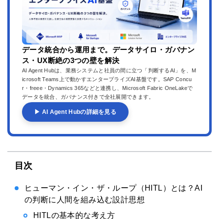
データ統合から運用まで。データサイロ・ガバナン
ス・UX断絶の3つの壁を解決
AI Agent Hubは、業務システムと社員の間に立つ「判断するAI」を、M
icrosoft Teams上で動かすエンタープライズAI基盤です。SAP Concu
r・freee・Dynamics 365などと連携し、Microsoft Fabric OneLakeで
データを統合、ガバナンス付きで全社展開できます。
▶ AI Agent Hubの詳細を見る
目次
ヒューマン・イン・ザ・ループ（HITL）とは？AI
の判断に人間を組み込む設計思想
HITLの基本的な考え方