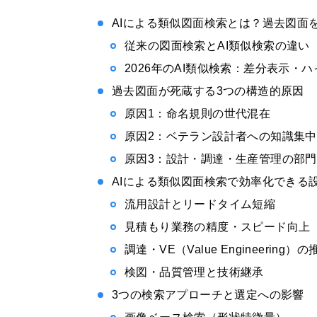
AIによる類似図面検索とは？過去図面
従来の図面検索とAI類似検索の違い
2026年のAI類似検索：差分表示・
過去図面が死蔵する3つの構造的原因
原因1：命名規則の世代混在
原因2：ベテラン設計者への知識集中
原因3：設計・調達・生産管理の部
AIによる類似図面検索で効率化できる
流用設計とリードタイム短縮
見積もり業務の精度・スピード向上
調達・VE（Value Engineering）の
検図・品質管理と技術継承
3つの検索アプローチと選定への影響