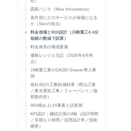
社）
図面バンク（New Innovations）
条件別にどのサービスが候補になる
か（SIerの視点）
料金相場とROI設計（川崎重工4.4分
短縮の数値で試算）
料金体系の構成要素
価格レンジと注記（2026年4月時
点）
川崎重工業のCADDi Drawer導入事
例
他社4社の工数削減効果（樫山工業
／東光電気工事／フォーバンド／協
和製作所）
ROI積み上げ4要素と試算例
KPI設計：継続計測の4軸（設計時間
／見積もり時間／流用設計率／技術
継承）