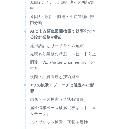
原因2：ベテラン設計者への知識集
中
原因3：設計・調達・生産管理の部
門分断
AIによる類似図面検索で効率化でき
る設計業務4領域
流用設計とリードタイム短縮
見積もり業務の精度・スピード向上
調達・VE（Value Engineering）の
推進
検図・品質管理と技術継承
3つの検索アプローチと選定への影
響
画像ベース検索（形状特徴量）
属性情報ベース検索（テキスト・メ
タデータ）
ハイブリッド検索（形状＋属性）