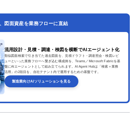
、図面資産を業務フローに直結
流用設計・見積・調達・検図を横断でAIエージェント化
類似図面検索で引き当てた過去図面を、見積ドラフト・調達照会・検図レビ
ューといった業務フローへ繋ぎ込む構成例を、Teams／Microsoft Fabricを基
盤にAIエージェントとして組み立てられます。AI Agent Hubは「検索＋業務
活用」の2段目を、自社テナント内で運用するための基盤です。
製造業向けAIソリューションを見る