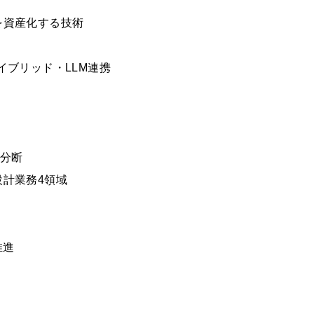
を資産化する技術
ハイブリッド・LLM連携
門分断
設計業務4領域
推進