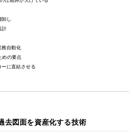
承の仕組みが欠けている
棚卸し
設計
る業務自動化
ための要点
ローに直結させる
過去図面を資産化する技術