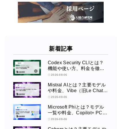
新着記事
Codex Security CLIとは？
機能や使い方、料金を徹底
解説
2026-08-06
Mistral AIとは？主要モデル
や料金、Vibe（旧Le Chat）
の使い方を解説
2026-08-06
Microsoft Phiとは？モデル
一覧や料金、Copilot+ PCで
の活用を徹底解説
2026-08-06