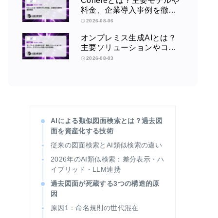
Cohereとは？主要モデルや
料金、企業導入事例を徹底
解説
2026-08-06
オンプレミス生成AIとは？
主要ソリューションやコス
ト、クラウドとの使い分け
2026-08-03
を解説
AIによる類似図面検索とは？過去図
面を資産化する技術
従来の図面検索とAI類似検索の違い
2026年のAI類似検索：差分表示・ハ
イブリッド・LLM連携
過去図面が死蔵する3つの構造的原
因
原因1：命名規則の世代混在