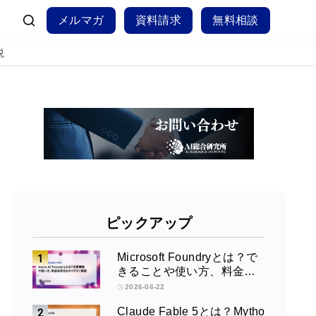
メルマガ
資料請求
無料相談
説
ピックアップ
Microsoft Foundryとは？で
きることや使い方、料金を
徹底解説！
2026-06-22
Claude Fable 5とは？Mytho