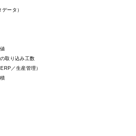
タデータ）
測値
産の取り込み工数
ERP／生産管理）
蓄積