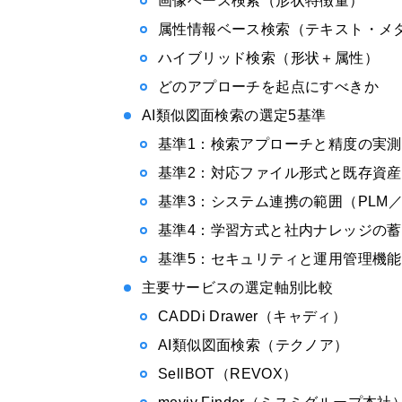
画像ベース検索（形状特徴量）
属性情報ベース検索（テキスト・メ
ハイブリッド検索（形状＋属性）
どのアプローチを起点にすべきか
AI類似図面検索の選定5基準
基準1：検索アプローチと精度の実
基準2：対応ファイル形式と既存資
基準3：システム連携の範囲（PLM／
基準4：学習方式と社内ナレッジの
基準5：セキュリティと運用管理機能
主要サービスの選定軸別比較
CADDi Drawer（キャディ）
AI類似図面検索（テクノア）
SellBOT（REVOX）