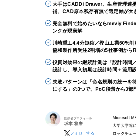
大手はCADDi Drawer、生産管理
補、CAD原本残存有無で選定軸が大
完全無料で始めたいならmeviy Fi
ンクが現実解
川崎重工4.4分短縮／樫山工業60%
協和製作所受注2割増の5社事例からR
投資対効果の継続計測は「設計時間／
設計し、導入初期は設計時間＋流用設
失敗パターンは「命名規則の統一を待
にする」の3つで、PoC段階から3
Microso
監修者プロフィール
坂本 将磨
大学大学院に
フォローする
ロックチェ