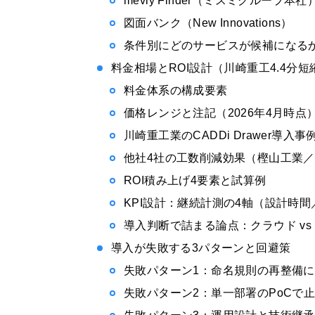
meviy Finder（ミスミグループ本社
図面バンク（New Innovations）
条件別にどのサービスが候補になるか（
料金相場とROI設計（川崎重工4.4分
料金体系の構成要素
価格レンジと注記（2026年4月時点
川崎重工業のCADDi Drawer導入事
他社4社の工数削減効果（樫山工業
ROI積み上げ4要素と試算例
KPI設計：継続計測の4軸（設計時
導入判断で詰まる論点：クラウド vs
導入が失敗する3パターンと回避策
失敗パターン1：命名規則の再整備
失敗パターン2：単一部署のPoCで