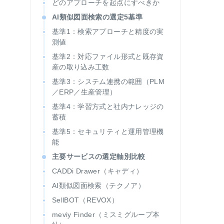
どのアプローチを起点にすべきか
AI類似図面検索の選定5基準
基準1：検索アプローチと精度の実
測値
基準2：対応ファイル形式と既存資
産の取り込み工数
基準3：システム連携の範囲（PLM
／ERP／生産管理）
基準4：学習方式と社内ナレッジの
蓄積
基準5：セキュリティと運用管理機
能
主要サービスの選定軸別比較
CADDi Drawer（キャディ）
AI類似図面検索（テクノア）
SellBOT（REVOX）
meviy Finder（ミスミグループ本