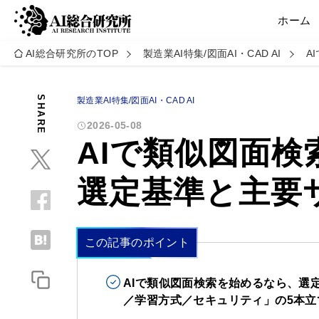
ホーム
AI総合研究所のTOP
製造業AI特集/図面AI・CAD AI
A
SHARE
製造業AI特集/図面AI・CAD AI
2026-05-08
AIで類似図面
選定基準と主要
この記事のポイント
AIで類似図面検索を始めるなら、選
／学習方式／セキュリティ」の5本立