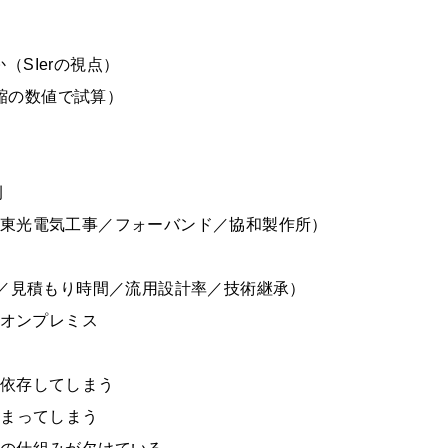
）
SIerの視点）
短縮の数値で試算）
）
例
／東光電気工事／フォーバンド／協和製作所）
間／見積もり時間／流用設計率／技術継承）
 オンプレミス
に依存してしまう
止まってしまう