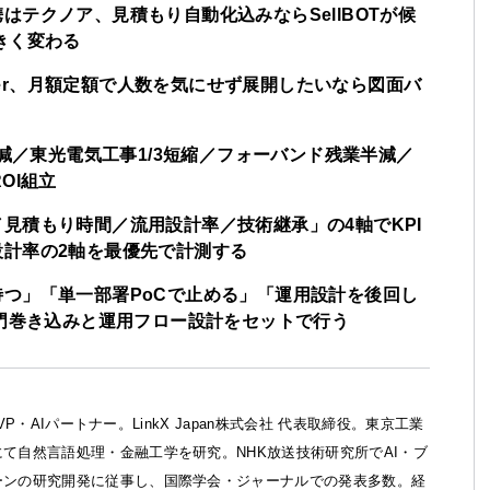
連携はテクノア、見積もり自動化込みならSellBOTが候
きく変わる
nder、月額定額で人数を気にせず展開したいなら図面バ
削減／東光電気工事1/3短縮／フォーバンド残業半減／
OI組立
見積もり時間／流用設計率／技術継承」の4軸でKPI
計率の2軸を最優先で計測する
つ」「単一部署PoCで止める」「運用設計を後回し
部門巻き込みと運用フロー設計をセットで行う
ft MVP・AIパートナー。LinkX Japan株式会社 代表取締役。東京工業
て自然言語処理・金融工学を研究。NHK放送技術研究所でAI・ブ
ーンの研究開発に従事し、国際学会・ジャーナルでの発表多数。経