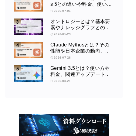
s 5との違いや料金、使い方
を解説
2026-07-01
オントロジーとは？基本要
素やナレッジグラフとの違
い、活用例をわかりやすく
2026-05-29
解説
Claude Mythosとは？その
性能や日本企業の動向、使
い方を解説
2026-07-26
Gemini 3.5とは？使い方や
料金、関連アップデートを
徹底解説！
2026-05-21