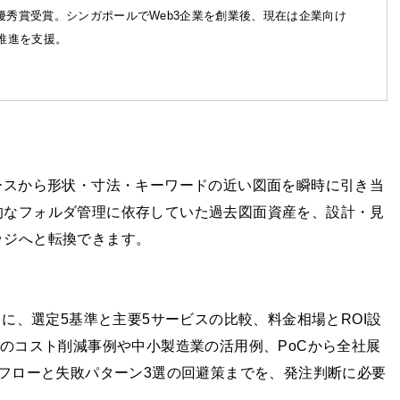
優秀賞受賞。シンガポールでWeb3企業を創業後、現在は企業向け
X推進を支援。
ースから形状・寸法・キーワードの近い図面を瞬時に引き当
的なフォルダ管理に依存していた過去図面資産を、設計・見
ッジへと転換できます。
とに、選定5基準と主要5サービスの比較、料金相場とROI設
超のコスト削減事例や中小製造業の活用例、PoCから全社展
入フローと失敗パターン3選の回避策までを、発注判断に必要