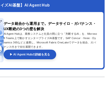
AI基盤】AI Agent Hub
データ統合から運用まで。データサイロ・ガバナンス・
UX断絶の3つの壁を解決
AI Agent Hubは、業務システムと社員の間に立つ「判断するAI」を、Microso
ft Teams上で動かすエンタープライズAI基盤です。SAP Concur・freee・Dy
namics 365などと連携し、Microsoft Fabric OneLakeでデータを統合、ガバ
ナンス付きで全社展開できます。
▶ AI Agent Hubの詳細を見る