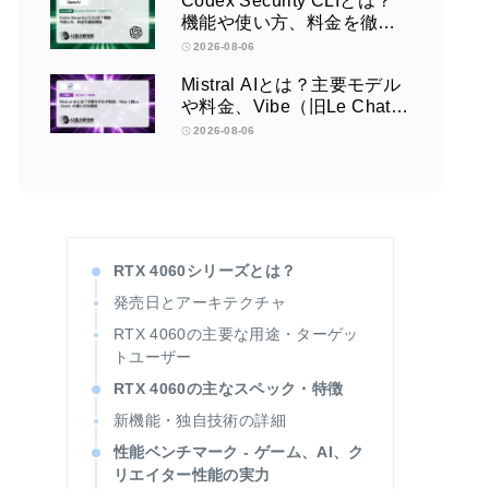
Codex Security CLIとは？
機能や使い方、料金を徹底
解説
2026-08-06
Mistral AIとは？主要モデル
や料金、Vibe（旧Le Chat）
の使い方を解説
2026-08-06
RTX 4060シリーズとは？
発売日とアーキテクチャ
RTX 4060の主要な用途・ターゲッ
トユーザー
RTX 4060の主なスペック・特徴
新機能・独自技術の詳細
性能ベンチマーク - ゲーム、AI、ク
リエイター性能の実力