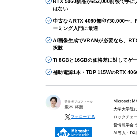
RTX 5060新品が¥52,000前後で
はない
中古ならRTX 4060無印¥30,000〜、R
ーミング入門に最適
AI画像生成でVRAMが必要なら、RTX 
択肢
Ti 8GBと16GBの価格差に対し
補助電源1本・TDP 115WのRTX
Microso
監修者プロフィール
坂本 将磨
大学大学院に
フォローする
ロックチェ
営情報学会 
AI導入・D