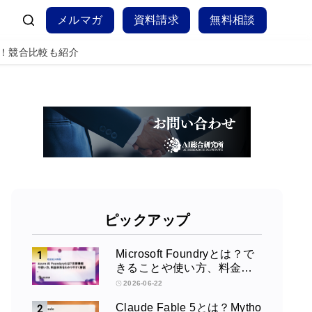
メルマガ
資料請求
無料相談
説！競合比較も紹介
ピックアップ
Microsoft Foundryとは？で
きることや使い方、料金を
徹底解説！
2026-06-22
Claude Fable 5とは？Mytho