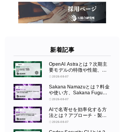
新着記事
OpenAI Astraとは？次期主
要モデルの特徴や性能、公
開時期を解説
2026-08-07
Sakana Namazuとは？料金
や使い方、Sakana Fugu・
主要LLMとの違いを解説
2026-08-07
AIで名寄せを効率化する方
法とは？アプローチ・製造
業ユースケース・ツール比
2026-08-07
較まで解説