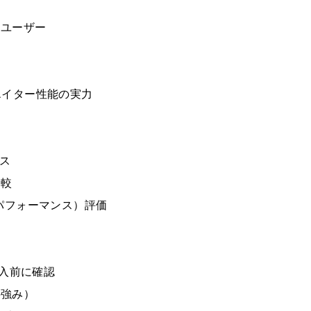
トユーザー
リエイター性能の実力
ンス
比較
パフォーマンス）評価
 購入前に確認
の強み）