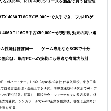
手に入る2026年、RTX 4060シリーズを新品で買う合理性
TX 4060 Ti 8GB¥35,000〜で入手でき、フルHDゲ
4060 Ti 16GB中古¥50,000〜が費用対効果の高い選
てゲーム性能はほぼ同一――ゲーム専用なら8GBで十分
 4060無印は、既存PCへの換装にも最適な省電力設計
ft MVP・AIパートナー。LinkX Japan株式会社 代表取締役。東京工業
て自然言語処理・金融工学を研究。NHK放送技術研究所でAI・ブ
ーンの研究開発に従事し、国際学会・ジャーナルでの発表多数。経
優秀賞受賞。シンガポールでWeb3企業を創業後、現在は企業向け
X推進を支援。