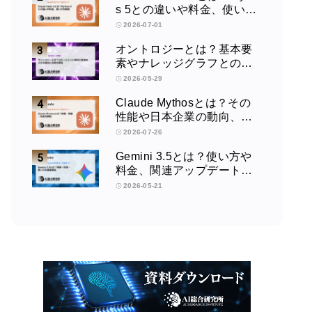
s 5との違いや料金、使い方
を解説
2026-07-01
オントロジーとは？基本要
素やナレッジグラフとの違
い、活用例をわかりやすく
2026-05-29
解説
Claude Mythosとは？その
性能や日本企業の動向、使
い方を解説
2026-07-26
Gemini 3.5とは？使い方や
料金、関連アップデートを
徹底解説！
2026-05-21