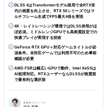
DLSS 4はTransformerモデル採用で全RTX世
代の画質を向上させ、RTX 50シリーズではマ
ルチフレーム生成でFPS最大4倍を実現
4K・レイトレーシング環境ではDLSS併用がほ
ぼ必須。ミドルレンジGPUでも高画質設定での
快適プレイが実現する技術
GeForce RTX GPU＋対応ゲームタイトルが必
須条件。未対応ゲームでは利用不可のため事前
確認が必要
AMD FSRは幅広いGPUで動作、Intel XeSSは
AI処理対応。RTXユーザーならDLSSが画質面
で最有利な選択肢
監修者プロフィール
坂本 将磨