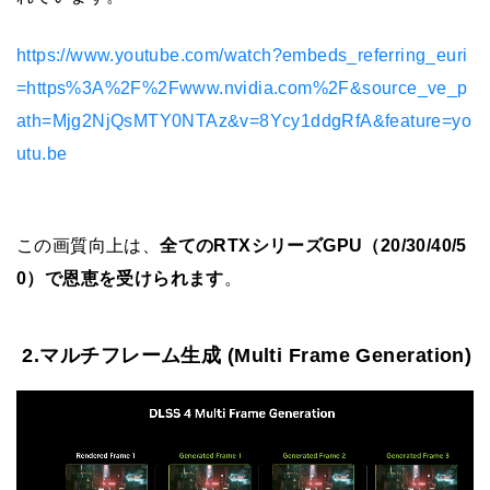
https://www.youtube.com/watch?embeds_referring_euri
=https%3A%2F%2Fwww.nvidia.com%2F&source_ve_p
ath=Mjg2NjQsMTY0NTAz&v=8Ycy1ddgRfA&feature=yo
utu.be
この画質向上は、
全てのRTXシリーズGPU（20/30/40/5
0）で恩恵を受けられます
。
2.マルチフレーム生成 (Multi Frame Generation)