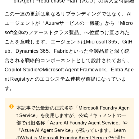
oft Agent Prepurchase Plan（ACU）の購入受付開始
この一連の更新は単なるリブランディングではなく、AI
エージェントが「Azureサービスの一機能」から「Micro
soft全体のファーストクラス製品」へ位置づけ直された
ことを意味します。エージェントはMicrosoft 365、GitH
ub、Dynamics 365、Fabricといった全製品群と深く統
合される戦略的コンポーネントとして設計されており、
Copilot StudioやMicrosoft Agent Framework、Entra Age
nt Registryとのエコシステム連携が前提になっていま
す。
!
本記事では最新の正式名称「Microsoft Foundry Agen
t Service」を使用しますが、公式ドキュメントの一
部では旧名称「Azure AI Foundry Agent Service」や
「Azure AI Agent Service」が残っています。Learn
の
What is Microsoft Foundry Agent Service?
が現行