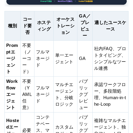
GA／
コー
オーケス
ホステ
プレ
適したユースケ
種別
ド要
トレーシ
ィング
ビュ
ース
否
ョン
ー
Prom
不要
社内FAQ、プロ
ptエ
（ノ
フルマ
単一エー
トタイピング、
ージ
ーコ
ネージ
GA
ジェント
シンプルなツー
ェン
ー
ド
ル連携
ト
ド）
Work
不要
パブ
マルチエ
承認ワークフロ
flow
（Y
フルマ
リッ
ージェン
ー、多段階処
エー
AML
ネージ
クプ
ト、分岐
理、Human-in-t
ジェ
任
ド
レビ
ロジック
he-Loop
ント
意）
ュー
コンテ
パブ
Hoste
複雑なマルチエ
ナベー
リッ
dエー
カスタム
ージェント、独
必要
ス、マ
クプ