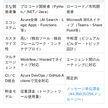
主な開
プロコード開発者（Pytho
ローコード／市民開
発者像
n／.NET／Java）
発者
Azure全体（AI Search・L
Microsoft 365ネイテ
エコシ
ogic Apps・Functions
ィブ（Teams・Share
ステム
等）
Point等）
カスタ
高い（独自ツール・独自
中程度（ビジュアル
マイズ
フレームワーク・コンテ
ビルダー・トピック
性
ナデプロイ）
設計）
マルチ
Workflow／Hostedでネイ
エージェント間のル
エージ
ティブ対応
ーティングに対応
ェント
CI／C
Azure DevOps／GitHub A
限定的
D統合
ctionsで完全対応
メッセージ単位課金
料金モ
従量課金（トークン＋ツ
（¥4,350/月/25Kメッ
デル
ール使用量）
セージ〜）