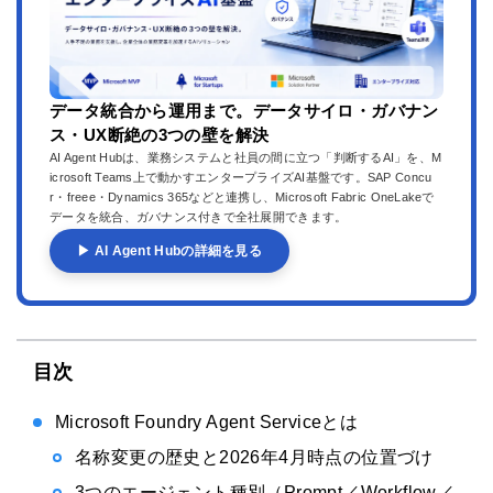
データ統合から運用まで。データサイロ・ガバナン
ス・UX断絶の3つの壁を解決
AI Agent Hubは、業務システムと社員の間に立つ「判断するAI」を、M
icrosoft Teams上で動かすエンタープライズAI基盤です。SAP Concu
r・freee・Dynamics 365などと連携し、Microsoft Fabric OneLakeで
データを統合、ガバナンス付きで全社展開できます。
▶ AI Agent Hubの詳細を見る
目次
Microsoft Foundry Agent Serviceとは
名称変更の歴史と2026年4月時点の位置づけ
3つのエージェント種別（Prompt／Workflow／