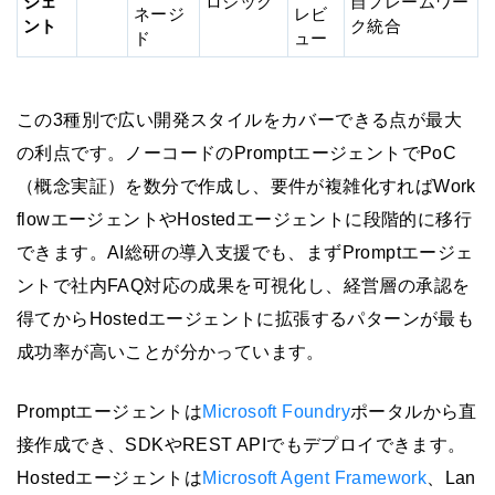
ジェ
ロジック
自フレームワー
ネージ
レビ
ント
ク統合
ド
ュー
この3種別で広い開発スタイルをカバーできる点が最大
の利点です。ノーコードのPromptエージェントでPoC
（概念実証）を数分で作成し、要件が複雑化すればWork
flowエージェントやHostedエージェントに段階的に移行
できます。AI総研の導入支援でも、まずPromptエージェ
ントで社内FAQ対応の成果を可視化し、経営層の承認を
得てからHostedエージェントに拡張するパターンが最も
成功率が高いことが分かっています。
Promptエージェントは
Microsoft Foundry
ポータルから直
接作成でき、SDKやREST APIでもデプロイできます。
Hostedエージェントは
Microsoft Agent Framework
、Lan