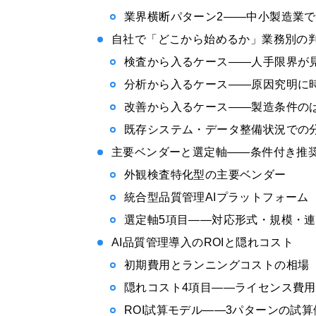
業界横断パターン2——中小製造業
自社で「どこから始めるか」業務別の
検査から入るケース——人手限界が
分析から入るケース——原因究明に
改善から入るケース——製造条件の
既存システム・データ整備状況での
主要ベンダーと選定軸——条件付き推
外観検査特化型の主要ベンダー
統合型品質管理AIプラットフォーム
選定軸5項目——対応形式・規模・
AI品質管理導入のROIと隠れコスト
初期費用とランニングコストの相場（
隠れコスト4項目——ライセンス費
ROI試算モデル——3パターンの試算