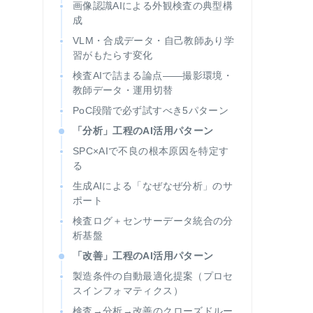
画像認識AIによる外観検査の典型構
成
VLM・合成データ・自己教師あり学
習がもたらす変化
検査AIで詰まる論点——撮影環境・
教師データ・運用切替
PoC段階で必ず試すべき5パターン
「分析」工程のAI活用パターン
SPC×AIで不良の根本原因を特定す
る
生成AIによる「なぜなぜ分析」のサ
ポート
検査ログ＋センサーデータ統合の分
析基盤
「改善」工程のAI活用パターン
製造条件の自動最適化提案（プロセ
スインフォマティクス）
検査→分析→改善のクローズドルー