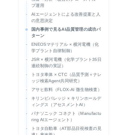
プ運用
AIエージェントによる改善提案と人
の意思決定
国内事例で見るAI品質管理の成功パ
ターン
ENEOSマテリアル × 横河電機（化
学プラント自律制御）
JSR × 横河電機（化学プラント35日
連続制御の実証）
トヨタ車体 × CTC（品質予測＋ナレ
ッジ検索Agent共同研究）
アサヒ飲料（FLOX-AI 微生物検査）
キリンビバレッジ × キリンホールデ
ィングス（アセスメントAI）
パナソニック コネクト（Manufactu
ring AIエージェント）
トヨタ自動車（AT部品目視検査の見
逃し率改善）