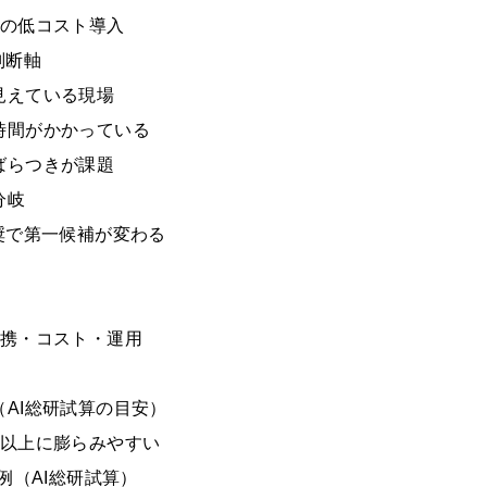
での低コスト導入
判断軸
見えている現場
時間がかかっている
ばらつきが課題
分岐
奨で第一候補が変わる
連携・コスト・運用
AI総研試算の目安）
用以上に膨らみやすい
例（AI総研試算）