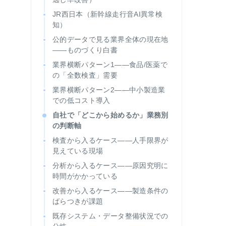
JR西日本（新幹線走行音AI異常検
知）
公的データで見る業界全体の現在地
——ものづくり白書
業界横断パターン1——食品/医薬で
の「全数検査」需要
業界横断パターン2——中小製造業
での低コスト導入
自社で「どこから始めるか」業務別
の判断軸
検査から入るケース——人手限界が
見えている現場
分析から入るケース——原因究明に
時間がかかっている
改善から入るケース——製造条件の
ばらつきが課題
既存システム・データ整備状況での