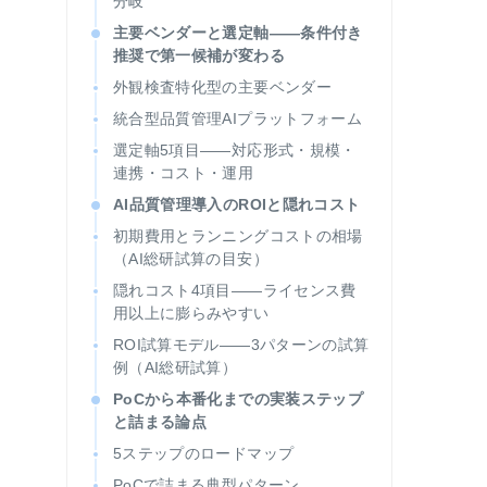
分岐
主要ベンダーと選定軸——条件付き
推奨で第一候補が変わる
外観検査特化型の主要ベンダー
統合型品質管理AIプラットフォーム
選定軸5項目——対応形式・規模・
連携・コスト・運用
AI品質管理導入のROIと隠れコスト
初期費用とランニングコストの相場
（AI総研試算の目安）
隠れコスト4項目——ライセンス費
用以上に膨らみやすい
ROI試算モデル——3パターンの試算
例（AI総研試算）
PoCから本番化までの実装ステップ
と詰まる論点
5ステップのロードマップ
PoCで詰まる典型パターン