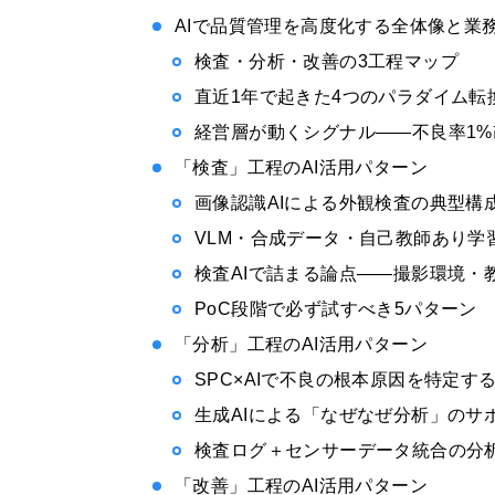
AIで品質管理を高度化する全体像と業
検査・分析・改善の3工程マップ
直近1年で起きた4つのパラダイム転
経営層が動くシグナル——不良率1
「検査」工程のAI活用パターン
画像認識AIによる外観検査の典型構
VLM・合成データ・自己教師あり学
検査AIで詰まる論点——撮影環境・
PoC段階で必ず試すべき5パターン
「分析」工程のAI活用パターン
SPC×AIで不良の根本原因を特定す
生成AIによる「なぜなぜ分析」のサ
検査ログ＋センサーデータ統合の分
「改善」工程のAI活用パターン