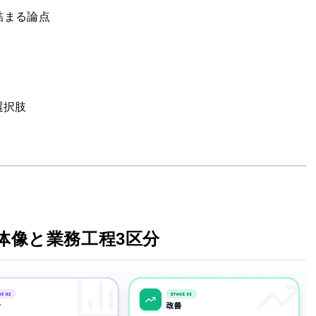
詰まる論点
る選択肢
体像と業務工程3区分