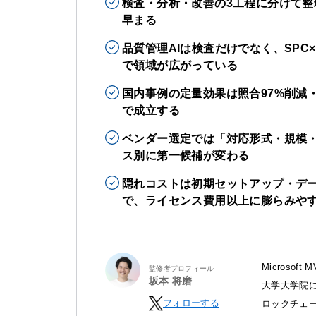
検査・分析・改善の3工程に分けて整
早まる
品質管理AIは検査だけでなく、SPC
で領域が広がっている
国内事例の定量効果は照合97%削減・
で成立する
ベンダー選定では「対応形式・規模
ス別に第一候補が変わる
隠れコストは初期セットアップ・デ
で、ライセンス費用以上に膨らみや
Microso
監修者プロフィール
坂本 将磨
大学大学院に
フォローする
ロックチェ