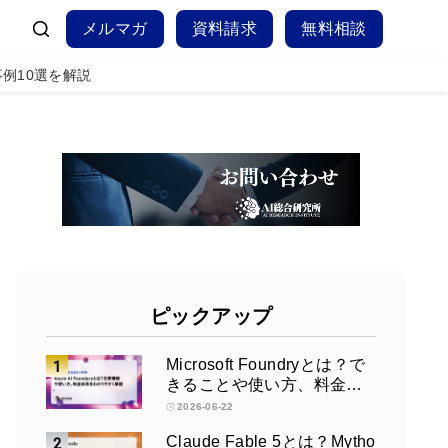
メルマガ
資料請求
無料相談
例10選を解説
ピックアップ
Microsoft Foundryとは？で
きることや使い方、料金を
徹底解説！
2026-06-22
Claude Fable 5とは？Mytho