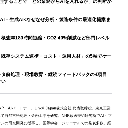
理することで「どの業務からAIを入れるか」の判断が
×AI・生成AI×なぜなぜ分析・製造条件の最適化提案ま
検査年180時間短縮・CO2 40%削減など部門レベル
・既存システム連携・コスト・運用人材」の5軸でケー
ータ前処理・現場教育・継続フィードバックの4項目
すい
ft MVP・AIパートナー。LinkX Japan株式会社 代表取締役。東京工業
て自然言語処理・金融工学を研究。NHK放送技術研究所でAI・ブ
ーンの研究開発に従事し、国際学会・ジャーナルでの発表多数。経