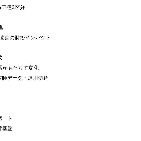
務工程3区分
換
%改善の財務インパクト
成
習がもたらす変化
教師データ・運用切替
る
ポート
析基盤