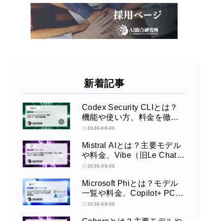
新着記事
Codex Security CLIとは？
機能や使い方、料金を徹底
解説
2026-08-06
Mistral AIとは？主要モデル
や料金、Vibe（旧Le Chat）
の使い方を解説
2026-08-06
Microsoft Phiとは？モデル
一覧や料金、Copilot+ PCで
の活用を徹底解説
2026-08-06