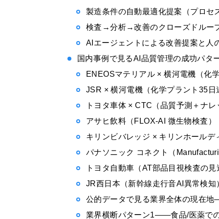
製造条件の自動最適化提案（プロセ
検査→分析→改善のクローズドルー
AIエージェントによる改善提案と人
国内事例で見るAI品質管理の成功パタ
ENEOSマテリアル × 横河電機（
JSR × 横河電機（化学プラント35
トヨタ車体 × CTC（品質予測＋ナレ
アサヒ飲料（FLOX-AI 微生物検査）
キリンビバレッジ × キリンホールデ
パナソニック コネクト（Manufactur
トヨタ自動車（AT部品目視検査の見
JR西日本（新幹線走行音AI異常検知
公的データで見る業界全体の現在地
業界横断パターン1——食品/医薬で