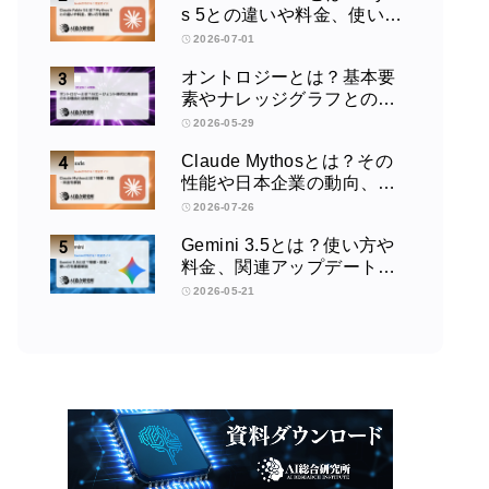
s 5との違いや料金、使い方
を解説
2026-07-01
オントロジーとは？基本要
素やナレッジグラフとの違
い、活用例をわかりやすく
2026-05-29
解説
Claude Mythosとは？その
性能や日本企業の動向、使
い方を解説
2026-07-26
Gemini 3.5とは？使い方や
料金、関連アップデートを
徹底解説！
2026-05-21