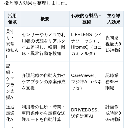
徴と導入効果を整理しました。
活用
代表的な製品・
主な導
概要
領域
技術
入効果
見守
センサーやカメラで利
LIFELENS（パ
り・
夜間巡
用者の状態をリアルタ
ナソニック）、
異常
視最大9
イム監視し、転倒・離
HitomeQ（コニ
検知A
1%削減
床・異常行動を検知
カミノルタ）
I
記
録・
介護記録の自動入力や
CareViewer、
記録業
ケア
ケアプランの原案作成
マジ神AI（ベネ
務85%
プラ
を支援
ッセ）
削減
ン支
援AI
送迎
利用者の住所・時間・
計画作
DRIVEBOSS、
最適
車両条件から最適な送
成時間9
送迎計画AI
化AI
迎ルートを自動計算
0%削減