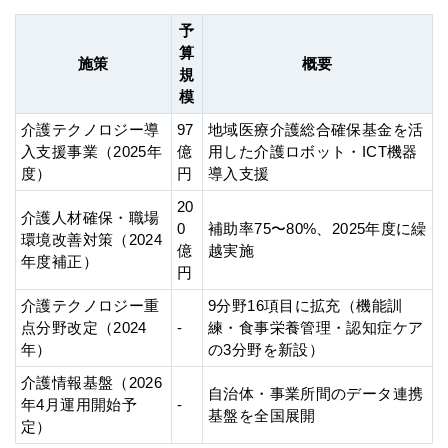
予
算
施策
概要
規
模
介護テクノロジー導
97
地域医療介護総合確保基金を活
入支援事業（2025年
億
用した介護ロボット・ICT機器
度）
円
導入支援
20
介護人材確保・職場
0
補助率75〜80%、2025年度に繰
環境改善対策（2024
億
越実施
年度補正）
円
介護テクノロジー重
9分野16項目に拡充（機能訓
点分野改定（2024
-
練・食事栄養管理・認知症ケア
年）
の3分野を新設）
介護情報基盤（2026
自治体・事業所間のデータ連携
年4月運用開始予
-
基盤を全国展開
定）