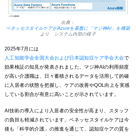
出典：
ベネッセスタイルケアがAzureを基盤に「マジ神AI」を構築
より システム内部の様子
2025年7月には
人工知能学会全国大会および日本認知症ケア学会大会
で
効果検証の知見が発表されました。マジ神AIの利用頻度
が高い介護職は、日々蓄積されるデータを活用して的確
に入居者の状態を把握し、ケアの改善やQOL向上を実感
している割合が有意に高いことが示されています。
AI技術の導入により入居者の安全性が高まり、スタッフ
の負担も軽減されています。ベネッセスタイルケアは今
後も「科学的介護」の推進を通じて、認知症ケアの質を