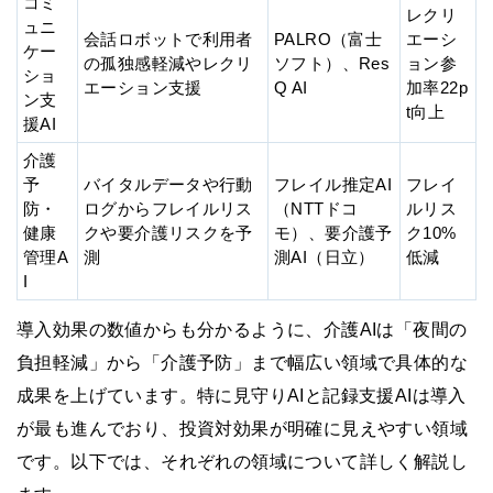
コミ
レクリ
ュニ
会話ロボットで利用者
PALRO（富士
エーシ
ケー
の孤独感軽減やレクリ
ソフト）、Res
ョン参
ショ
エーション支援
Q AI
加率22p
ン支
t向上
援AI
介護
予
バイタルデータや行動
フレイル推定AI
フレイ
防・
ログからフレイルリス
（NTTドコ
ルリス
健康
クや要介護リスクを予
モ）、要介護予
ク10%
管理A
測
測AI（日立）
低減
I
導入効果の数値からも分かるように、介護AIは「夜間の
負担軽減」から「介護予防」まで幅広い領域で具体的な
成果を上げています。特に見守りAIと記録支援AIは導入
が最も進んでおり、投資対効果が明確に見えやすい領域
です。以下では、それぞれの領域について詳しく解説し