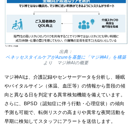
出典：
ベネッセスタイルケアがAzureを基盤に「マジ神AI」を構築
より マジ神AIの概要
マジ神AIは、介護記録やセンサーデータを分析し、睡眠
やバイタルサイン（体温、血圧等）の情報から普段の傾
向と異なる日を判定する異常検知機能を備えています。
さらに、BPSD（認知症に伴う行動・心理症状）の傾向
予測も可能で、転倒リスクの高まりや異常な夜間活動を
早期に検知してスタッフにアラートを送信します。