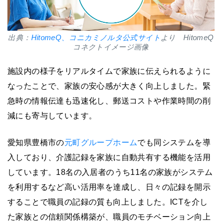
出典：
HitomeQ、コニカミノルタ公式サイト
より HitomeQ
コネクトイメージ画像
施設内の様子をリアルタイムで家族に伝えられるように
なったことで、家族の安心感が大きく向上しました。緊
急時の情報伝達も迅速化し、郵送コストや作業時間の削
減にも寄与しています。
愛知県豊橋市の
元町グループホーム
でも同システムを導
入しており、介護記録を家族に自動共有する機能を活用
しています。18名の入居者のうち11名の家族がシステム
を利用するなど高い活用率を達成し、日々の記録を開示
することで職員の記録の質も向上しました。ICTを介し
た家族との信頼関係構築が、職員のモチベーション向上