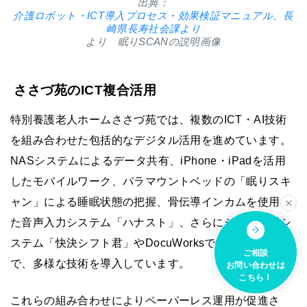
出典：
介護ロボット・ICT導入プロセス・効果検証マニュアル、長
崎県長寿社会課より
より 眠りSCANの説明画像
ささづ苑のICT複合活用
特別養護老人ホームささづ苑では、複数のICT・AI技術
を組み合わせた包括的なデジタル活用を進めています。
NASシステムによるデータ共有、iPhone・iPadを活用
したモバイルワーク、パラマウントベッドの「眠りスキ
ャン」による睡眠状態の把握、骨伝導インカムを使用し
た音声入力システム「ハナスト」、さらにシフト管理シ
ステム「快決シフト君」やDocuWorksでの文書管理ま
ご相談
で、多様な技術を導入しています。
お問い合わせは
こちら！
これらの組み合わせによりペーパーレス運用が促進さ