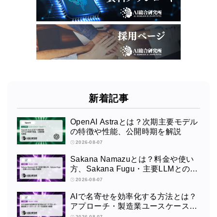
新着記事
OpenAI Astraとは？次期主要モデル
の特徴や性能、公開時期を解説
2026-08-07
Sakana Namazuとは？料金や使い
方、Sakana Fugu・主要LLMとの違
いを解説
2026-08-07
AIで名寄せを効率化する方法とは？
アプローチ・製造業ユースケース・
ツール比較まで解説
2026-08-07