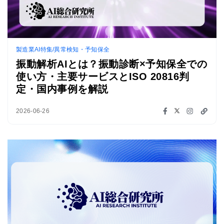
製造業AI特集/異常検知・予知保全
振動解析AIとは？振動診断×予知保全での
使い方・主要サービスとISO 20816判
定・国内事例を解説
2026-06-26