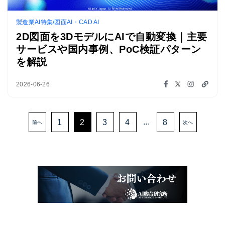
製造業AI特集/図面AI・CAD AI
2D図面を3DモデルにAIで自動変換｜主要
サービスや国内事例、PoC検証パターン
を解説
2026-06-26
...
1
2
3
4
8
前へ
次へ