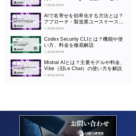
いを解説
2026-08-07
AIで名寄せを効率化する方法とは？
アプローチ・製造業ユースケース・
ツール比較まで解説
2026-08-07
Codex Security CLIとは？機能や使
い方、料金を徹底解説
2026-08-06
Mistral AIとは？主要モデルや料金、
Vibe（旧Le Chat）の使い方を解説
2026-08-06