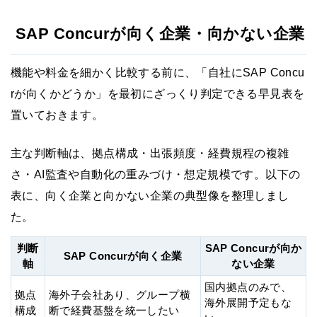
SAP Concurが向く企業・向かない企業
機能や料金を細かく比較する前に、「自社にSAP Concu
rが向くかどうか」を最初にざっくり判定できる早見表を
置いておきます。
主な判断軸は、拠点構成・出張頻度・経費規程の複雑
さ・AI監査や自動化の重みづけ・想定規模です。以下の
表に、向く企業と向かない企業の典型像を整理しまし
た。
判断
SAP Concurが向か
SAP Concurが向く企業
軸
ない企業
国内拠点のみで、
拠点
海外子会社あり、グループ横
海外展開予定もな
構成
断で経費基盤を統一したい