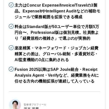
主力はConcur Expense/Invoice/Travelの3製
品。ExpenseItやIntelligent Auditなどの補助モ
ジュールで業務範囲を拡張できる構成
料金はStandard版が50ユーザー単位で月額5万
円台〜、Professional版は個別見積。社員数よ
り「経費規程の複雑さ」で選ぶのが実務的
楽楽精算・マネーフォワード・ジョブカン経費
精算との差は、グローバル統制・多通貨対応・
AI監査機能の3点に集約される
Fusion 2025以降はSAP Joule統合・Receipt
Analysis Agent・Verifyなど、経費業務をAIに
任せる方向の機能拡張が連続して入っている
監修者プロフィール
坂本 将磨