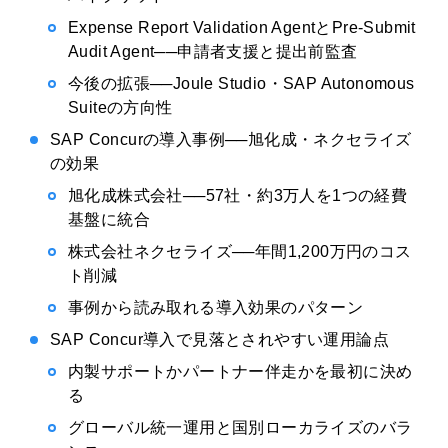
Expense Report Validation AgentとPre-Submit
Audit Agent──申請者支援と提出前監査
今後の拡張──Joule Studio・SAP Autonomous
Suiteの方向性
SAP Concurの導入事例──旭化成・ネクセライズ
の効果
旭化成株式会社──57社・約3万人を1つの経費
基盤に統合
株式会社ネクセライズ──年間1,200万円のコス
ト削減
事例から読み取れる導入効果のパターン
SAP Concur導入で見落とされやすい運用論点
内製サポートかパートナー伴走かを最初に決め
る
グローバル統一運用と国別ローカライズのバラ