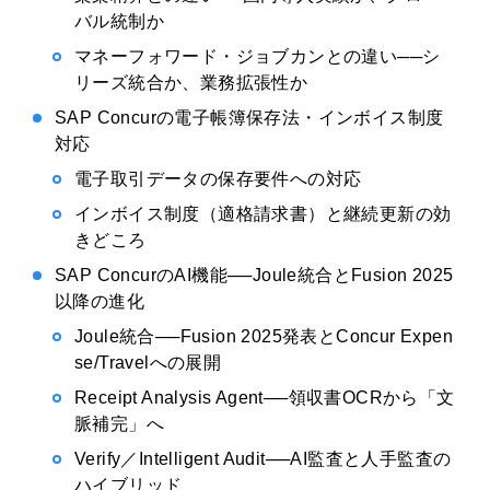
バル統制か
マネーフォワード・ジョブカンとの違い──シ
リーズ統合か、業務拡張性か
SAP Concurの電子帳簿保存法・インボイス制度
対応
電子取引データの保存要件への対応
インボイス制度（適格請求書）と継続更新の効
きどころ
SAP ConcurのAI機能──Joule統合とFusion 2025
以降の進化
Joule統合──Fusion 2025発表とConcur Expen
se/Travelへの展開
Receipt Analysis Agent──領収書OCRから「文
脈補完」へ
Verify／Intelligent Audit──AI監査と人手監査の
ハイブリッド