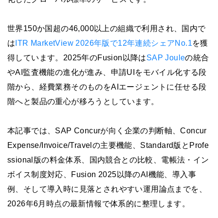
世界150か国超の46,000以上の組織で利用され、国内で
は
ITR MarketView 2026年版で12年連続シェアNo.1
を獲
得しています。2025年のFusion以降は
SAP Joule
の統合
やAI監査機能の進化が進み、申請UIをモバイル化する段
階から、経費業務そのものをAIエージェントに任せる段
階へと製品の重心が移ろうとしています。
本記事では、SAP Concurが向く企業の判断軸、Concur
Expense/Invoice/Travelの主要機能、Standard版とProfe
ssional版の料金体系、国内競合との比較、電帳法・イン
ボイス制度対応、Fusion 2025以降のAI機能、導入事
例、そして導入時に見落とされやすい運用論点までを、
2026年6月時点の最新情報で体系的に整理します。