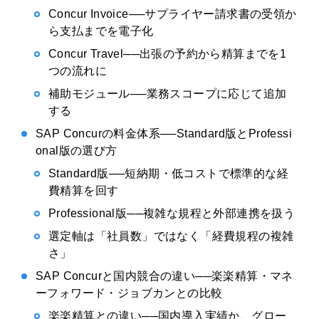
Concur Invoice──サプライヤー請求書の受領か
ら支払までを電子化
Concur Travel──出張の予約から精算までを1
つの流れに
補助モジュール──業務スコープに応じて追加
する
SAP Concurの料金体系──Standard版とProfessi
onal版の選び方
Standard版──短納期・低コストで標準的な経
費精算を回す
Professional版──複雑な規程と外部連携を扱う
選定軸は「社員数」ではなく「経費規程の複雑
さ」
SAP Concurと国内競合の違い──楽楽精算・マネ
ーフォワード・ジョブカンとの比較
楽楽精算との違い──国内導入実績か、グロー