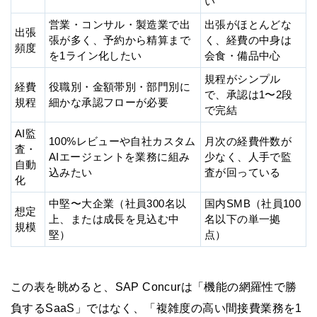
い
営業・コンサル・製造業で出
出張がほとんどな
出張
張が多く、予約から精算まで
く、経費の中身は
頻度
を1ライン化したい
会食・備品中心
規程がシンプル
経費
役職別・金額帯別・部門別に
で、承認は1〜2段
規程
細かな承認フローが必要
で完結
AI監
100%レビューや自社カスタム
月次の経費件数が
査・
AIエージェントを業務に組み
少なく、人手で監
自動
込みたい
査が回っている
化
中堅〜大企業（社員300名以
国内SMB（社員100
想定
上、または成長を見込む中
名以下の単一拠
規模
堅）
点）
この表を眺めると、SAP Concurは「機能の網羅性で勝
負するSaaS」ではなく、「複雑度の高い間接費業務を1