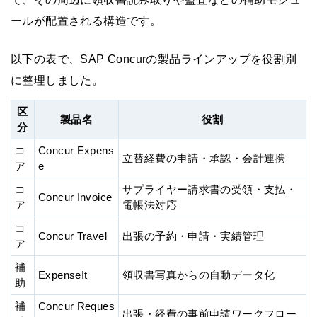
ールが配置される構造です。
以下の表で、SAP Concurの製品ラインアップを役割別
に整理しました。
区
製品名
役割
分
コ
Concur Expens
立替経費の申請・承認・会計連携
ア
e
コ
サプライヤー請求書の受領・支払・
Concur Invoice
ア
電帳法対応
コ
Concur Travel
出張の予約・申請・実績管理
ア
補
ExpenseIt
領収書写真からの自動データ化
助
補
Concur Reques
出張・経費の事前申請ワークフロー