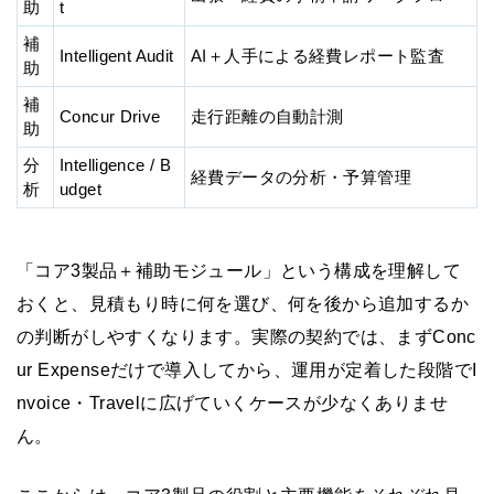
助
t
補
Intelligent Audit
AI＋人手による経費レポート監査
助
補
Concur Drive
走行距離の自動計測
助
分
Intelligence / B
経費データの分析・予算管理
析
udget
「コア3製品＋補助モジュール」という構成を理解して
おくと、見積もり時に何を選び、何を後から追加するか
の判断がしやすくなります。実際の契約では、まずConc
ur Expenseだけで導入してから、運用が定着した段階でI
nvoice・Travelに広げていくケースが少なくありませ
ん。