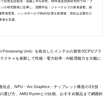
て自然言語処理・金融工学を研究。NHK放送技術研究所でAI・ブ
ーンの研究開発に従事し、国際学会・ジャーナルでの発表多数。経
優秀賞受賞。シンガポールでWeb3企業を創業後、現在は企業向け
X推進を支援。
eural Processing Unit）を統合したインテルの新世代CPUブラ
ーキテクチャを刷新して性能・電力効率・AI処理能力を大幅に
らの進化点、NPU・Arc Graphics・チップレット構造の3大技
の選び方、AMD Ryzenとの比較、おすすめ製品まで網羅的