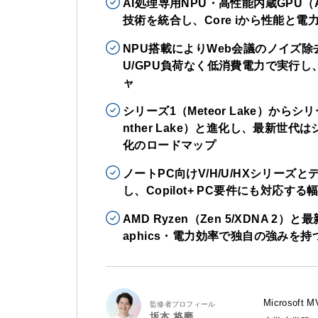
AI処理専用NPU・高性能内蔵GPU（Ar
技術を統合し、Core iから性能と
NPU搭載によりWeb会議のノイズ除
U/GPU負荷なく低消費電力で実行
ャ
シリーズ1（Meteor Lake）からシリー
nther Lake）と進化し、最新世代
化のロードマップ
ノートPC向けV/H/U/HXシリー
し、Copilot+ PC要件にも対応す
AMD Ryzen（Zen 5/XDNA 
aphics・電力効率で独自の強みを持
Microso
監修者プロフィール
坂本 将磨