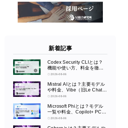
新着記事
Codex Security CLIとは？
機能や使い方、料金を徹底
解説
2026-08-06
Mistral AIとは？主要モデル
や料金、Vibe（旧Le Chat）
の使い方を解説
2026-08-06
Microsoft Phiとは？モデル
一覧や料金、Copilot+ PCで
の活用を徹底解説
2026-08-06