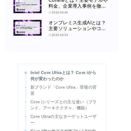
Cohereとは？主要モデルや
料金、企業導入事例を徹底
解説
2026-08-06
オンプレミス生成AIとは？
主要ソリューションやコス
ト、クラウドとの使い分け
2026-08-03
を解説
Intel Core Ultraとは？ Core iから
何が変わったのか
新ブランド「Core Ultra」登場の背
景
Core iシリーズとの主な違い（ブラ
ンド、アーキテクチャ、機能）
Core Ultraの主なターゲットユーザ
ー