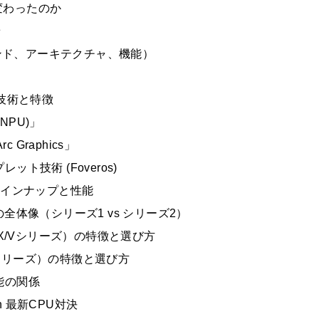
ら何が変わったのか
景
ランド、アーキテクチャ、機能）
ー
要技術と特徴
(NPU)」
 Graphics」
ト技術 (Foveros)
のラインナップと性能
ズの全体像（シリーズ1 vs シリーズ2）
HX/Vシリーズ）の特徴と選び方
シリーズ）の特徴と選び方
能の関係
yzen 最新CPU対決