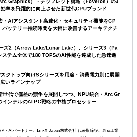
c Graphics）・チップレット構造（Foveros）の3
電力効率を飛躍的に向上させた新世代CPUブランド
去・AIアシスタント高速化・セキュリティ機能をCP
し、バッテリー持続時間を大幅に改善するアーキテクチ
ズ2（Arrow Lake/Lunar Lake）、シリーズ3（Pa
はシステム全体で180 TOPSのAI性能を達成した急速進
ズとデスクトップ向けSシリーズを用途・消費電力別に展開
る幅広いラインナップ
2）と最新世代で僅差の競争を展開しつつ、NPU統合・Arc Gr
つインテルのAI PC戦略の中核プロセッサー
ft MVP・AIパートナー。LinkX Japan株式会社 代表取締役。東京工業