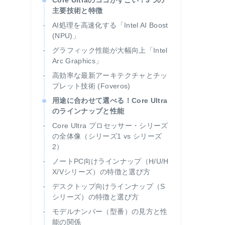
Core Ultraのココがすごい！3つの
主要技術と特徴
AI処理を高速化する「Intel AI Boost
(NPU)」
グラフィック性能が大幅向上「Intel
Arc Graphics」
高効率な最新アーキテクチャとチッ
プレット技術 (Foveros)
用途に合わせて選べる！Core Ultra
のラインナップと性能
Core Ultra プロセッサー・シリーズ
の全体像（シリーズ1 vs シリーズ
2）
ノートPC向けラインナップ（H/U/H
X/Vシリーズ）の特徴と選び方
デスクトップ向けラインナップ（S
シリーズ）の特徴と選び方
モデルナンバー（型番）の見方と性
能の関係