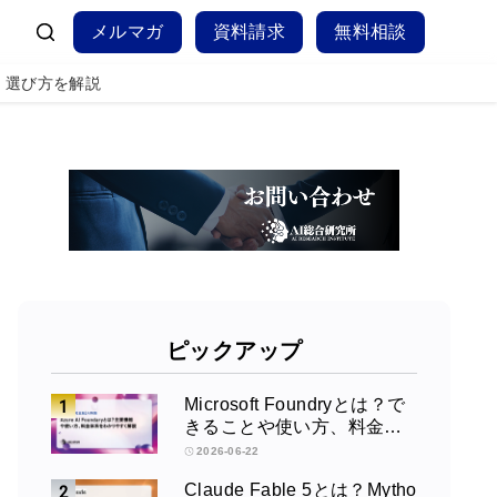
メルマガ
資料請求
無料相談
性能、選び方を解説
ピックアップ
Microsoft Foundryとは？で
きることや使い方、料金を
徹底解説！
2026-06-22
Claude Fable 5とは？Mytho