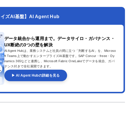
AI基盤】AI Agent Hub
データ統合から運用まで。データサイロ・ガバナンス・
UX断絶の3つの壁を解決
AI Agent Hubは、業務システムと社員の間に立つ「判断するAI」を、Microso
ft Teams上で動かすエンタープライズAI基盤です。SAP Concur・freee・Dy
namics 365などと連携し、Microsoft Fabric OneLakeでデータを統合、ガバ
ナンス付きで全社展開できます。
▶ AI Agent Hubの詳細を見る