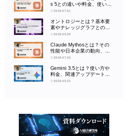
s 5との違いや料金、使い方
を解説
2026-07-01
オントロジーとは？基本要
素やナレッジグラフとの違
い、活用例をわかりやすく
2026-05-29
解説
Claude Mythosとは？その
性能や日本企業の動向、使
い方を解説
2026-07-26
Gemini 3.5とは？使い方や
料金、関連アップデートを
徹底解説！
2026-05-21