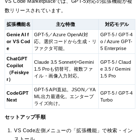
VS Code Marketplaceでは、GPT-5対応の拡張機能が複
数リリースされています。
拡張機能名
主な特徴
対応モデル
Genie AI f
GPT-5／Azure OpenAI対
GPT-5 / GPT-4
or VS Cod
応。選択コードから生成・リ
o / Azure GPT-
e
ファクタ可能。
5 Enterprise
ChatGPT
Claude 3.5 SonnetやGemini
GPT-5 / Claud
Copilot
1.5 Proも切替可。複数ファ
e 3.5 / Gemini
（Feiskye
イル・画像入力対応。
1.5 Pro
r）
GPT-5 API直結。JSON／YA
CodeGPT
GPT-5 / GPT-4
ML出力最適化。エンタープ
Next
Turbo
ライズ向け。
セットアップ手順
VS Code左側メニューの「拡張機能」で検索・イン
ストール。