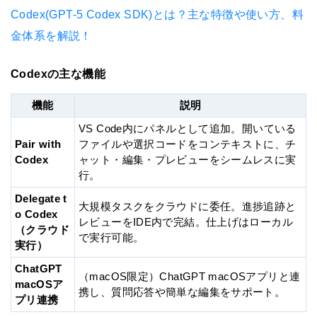
Codex(GPT-5 Codex SDK)とは？主な特徴や使い方、料
金体系を解説！
Codexの主な機能
機能
説明
VS Code内にパネルとして追加。開いている
Pair with
ファイルや選択コードをコンテキストに、チ
Codex
ャット・編集・プレビューをシームレスに実
行。
Delegate t
大規模タスクをクラウドに委任。進捗追跡と
o Codex
レビューをIDE内で完結。仕上げはローカル
（クラウド
で実行可能。
実行）
ChatGPT
（macOS限定）ChatGPT macOSアプリと連
macOSア
携し、質問応答や簡単な編集をサポート。
プリ連携