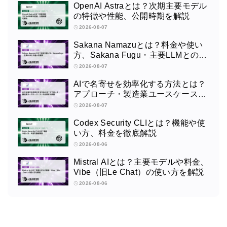
OpenAI Astraとは？次期主要モデル
の特徴や性能、公開時期を解説
2026-08-07
Sakana Namazuとは？料金や使い
方、Sakana Fugu・主要LLMとの違
いを解説
2026-08-07
AIで名寄せを効率化する方法とは？
アプローチ・製造業ユースケース・
ツール比較まで解説
2026-08-07
Codex Security CLIとは？機能や使
い方、料金を徹底解説
2026-08-06
Mistral AIとは？主要モデルや料金、
Vibe（旧Le Chat）の使い方を解説
2026-08-06