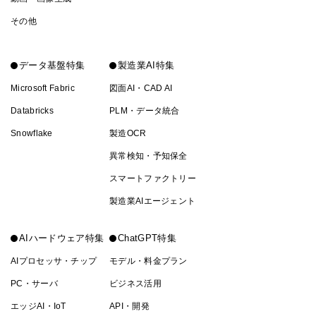
その他
データ基盤特集
製造業AI特集
Microsoft Fabric
図面AI・CAD AI
Databricks
PLM・データ統合
Snowflake
製造OCR
異常検知・予知保全
スマートファクトリー
製造業AIエージェント
AIハードウェア特集
ChatGPT特集
AIプロセッサ・チップ
モデル・料金プラン
PC・サーバ
ビジネス活用
エッジAI・IoT
API・開発