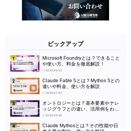
ピックアップ
Microsoft Foundryとは？できること
や使い方、料金を徹底解説！
2026-06-22
Claude Fable 5とは？Mythos 5との
違いや料金、使い方を解説
2026-07-01
オントロジーとは？基本要素やナレ
ッジグラフとの違い、活用例をわか
りやすく解説
2026-05-29
Claude Mythosとは？その性能や日