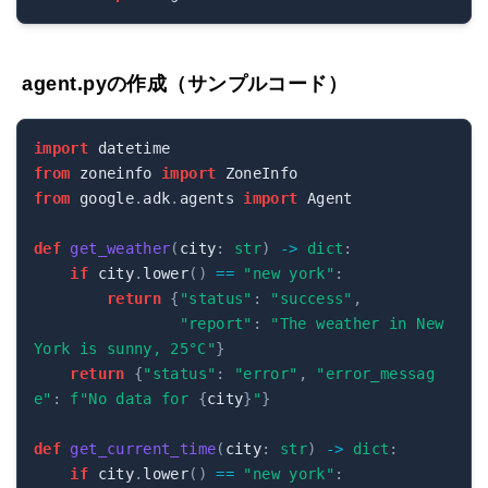
agent.pyの作成（サンプルコード）
import
from
 zoneinfo 
import
from
 google
.
adk
.
agents 
import
 Agent

def
get_weather
(
city
:
str
)
-
>
dict
:
if
 city
.
lower
(
)
==
"new york"
:
return
{
"status"
:
"success"
,
"report"
:
"The weather in New 
York is sunny, 25°C"
}
return
{
"status"
:
"error"
,
"error_messag
e"
:
f"No data for 
{
city
}
"
}
def
get_current_time
(
city
:
str
)
-
>
dict
:
if
 city
.
lower
(
)
==
"new york"
: