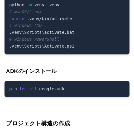
python 
-m
# macOS/Linux
source
# Windows CMD
.venv
\
Scripts
\
# Windows PowerShell
.venv
\
Scripts
\
ADKのインストール
pip 
install
プロジェクト構造の作成