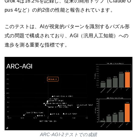
Grok 4は16.2%を記録し、従来の商用トップ（Claude O
pus 4など）の約2倍の性能と報告されています。
このテストは、AIが視覚的パターンを識別するパズル形
式の問題で構成されており、AGI（汎用人工知能）への
進歩を測る重要な指標です。
ARC-AGI-2テストでの成績