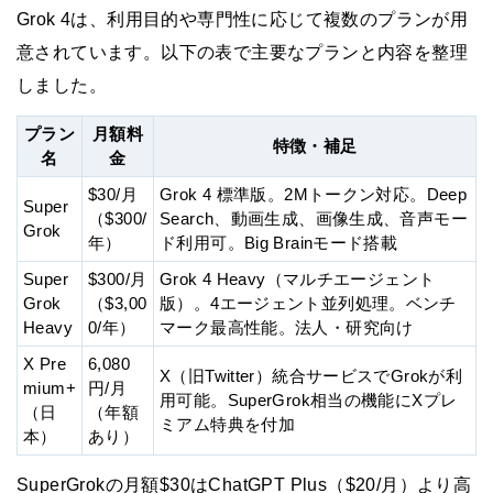
Grok 4は、利用目的や専門性に応じて複数のプランが用
意されています。以下の表で主要なプランと内容を整理
しました。
プラン
月額料
特徴・補足
名
金
$30/月
Grok 4 標準版。2Mトークン対応。Deep
Super
（$300/
Search、動画生成、画像生成、音声モー
Grok
年）
ド利用可。Big Brainモード搭載
Super
$300/月
Grok 4 Heavy（マルチエージェント
Grok
（$3,00
版）。4エージェント並列処理。ベンチ
Heavy
0/年）
マーク最高性能。法人・研究向け
X Pre
6,080
X（旧Twitter）統合サービスでGrokが利
mium+
円/月
用可能。SuperGrok相当の機能にXプレ
（日
（年額
ミアム特典を付加
本）
あり）
SuperGrokの月額$30はChatGPT Plus（$20/月）より高