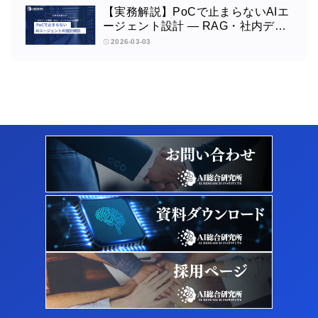
【実務解説】PoCで止まらないAIエ
ージェント設計 ― RAG・社内デー
タ連携・業務自動化ウェビナーを開
2026-03-03
催します