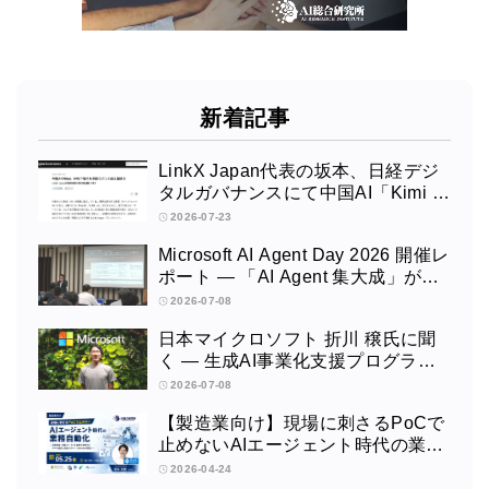
新着記事
LinkX Japan代表の坂本、日経デジ
タルガバナンスにて中国AI「Kimi K
3」を解説
2026-07-23
Microsoft AI Agent Day 2026 開催レ
ポート — 「AI Agent 集大成」が示
したエンタープライズAIエージェン
2026-07-08
トの現在地
日本マイクロソフト 折川 穣氏に聞
く — 生成AI事業化支援プログラム3
年目の現在地とPoCから本番実装へ
2026-07-08
【製造業向け】現場に刺さるPoCで
止めないAIエージェント時代の業務
自動化ウェビナーを開催します
2026-04-24