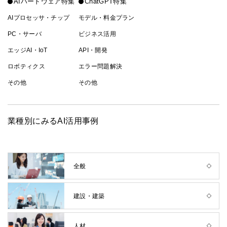
AIハードウェア特集
ChatGPT特集
AIプロセッサ・チップ
モデル・料金プラン
PC・サーバ
ビジネス活用
エッジAI・IoT
API・開発
ロボティクス
エラー問題解決
その他
その他
業種別にみるAI活用事例
全般
建設・建築
人材