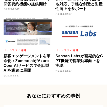
回答要約機能の提供開始
も対応、手軽な創造と生産
性向上をサポート
2024-12-17
2024-12-17
IT・システム開発
IT・システム開発
顧客エンゲージメントを革
Sansan Labsが画期的なG
命化：Zammo.aiがAzure
PT機能で営業効率向上を
OpenAIサービスで会話型
実現
AIを迅速に展開
2024-12-17
2024-12-17
あなたにおすすめの事例