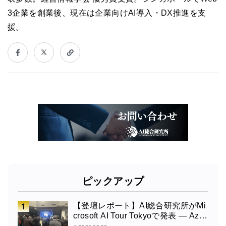
3企業を創業後、現在は企業向けAI導入・DX推進を支
援。
ピックアップ
【登壇レポート】AI総合研究所がMi
crosoft AI Tour Tokyoで発表 ― Azur
e OpenAI × Fabric × TeamsによるAI