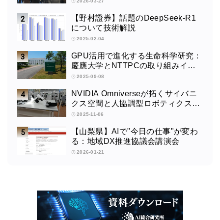
2026-03-27
エージェント構築
【野村證券】話題のDeepSeek-R1
について技術解説
2025-02-04
GPU活用で進化する生命科学研究：
慶應大学とNTTPCの取り組みイン
タビュー
2025-09-08
NVIDIA Omniverseが拓くサイバニ
クス空間と人協調型ロボティクスの
未来：筑波大学サイバニクス研究セ
2025-11-06
ンターの取り組みインタビュー
【山梨県】AIで"今日の仕事"が変わ
る：地域DX推進協議会講演会
2026-01-21