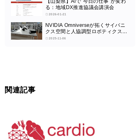
【山梨県】AIで"今日の仕事"が変わ
る：地域DX推進協議会講演会
2026-01-21
NVIDIA Omniverseが拓くサイバニ
クス空間と人協調型ロボティクスの
未来：筑波大学サイバニクス研究セ
2025-11-06
ンターの取り組みインタビュー
関連記事