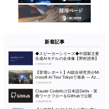
新着記事
◆スピーカーシリーズ◆中国製主要
生成AIモデルの全体像【野村證券】
2026-07-28
【登壇レポート】AI総合研究所がMi
crosoft AI Tour Tokyoで発表 ― Azur
e OpenAI × Fabric × TeamsによるAI
2026-03-27
エージェント構築
Claude Code向け日本語Skills・実
務ワークフローをGitHubで公開
2026-03-15