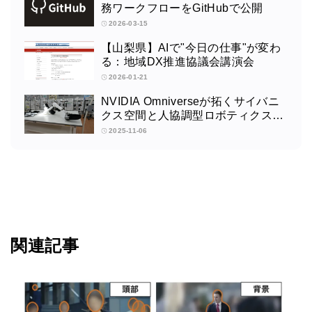
務ワークフローをGitHubで公開
2026-03-15
【山梨県】AIで"今日の仕事"が変わ
る：地域DX推進協議会講演会
2026-01-21
NVIDIA Omniverseが拓くサイバニ
クス空間と人協調型ロボティクスの
未来：筑波大学サイバニクス研究セ
2025-11-06
ンターの取り組みインタビュー
関連記事