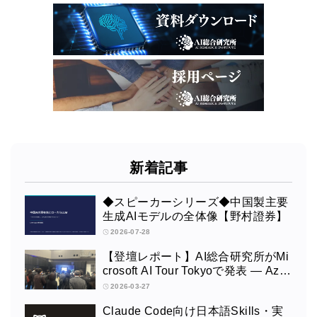
新着記事
◆スピーカーシリーズ◆中国製主要
生成AIモデルの全体像【野村證券】
2026-07-28
【登壇レポート】AI総合研究所がMi
crosoft AI Tour Tokyoで発表 ― Azur
e OpenAI × Fabric × TeamsによるAI
2026-03-27
エージェント構築
Claude Code向け日本語Skills・実