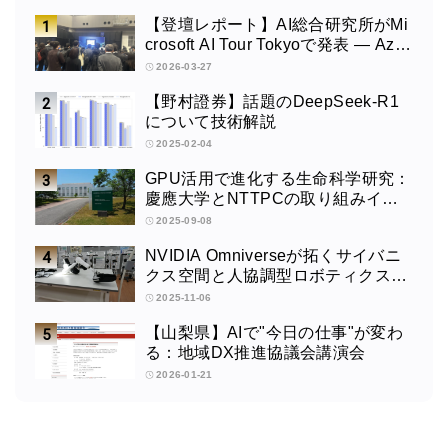
【登壇レポート】AI総合研究所がMi
crosoft AI Tour Tokyoで発表 ― Azur
e OpenAI × Fabric × TeamsによるAI
2026-03-27
エージェント構築
【野村證券】話題のDeepSeek-R1
について技術解説
2025-02-04
GPU活用で進化する生命科学研究：
慶應大学とNTTPCの取り組みイン
タビュー
2025-09-08
NVIDIA Omniverseが拓くサイバニ
クス空間と人協調型ロボティクスの
未来：筑波大学サイバニクス研究セ
2025-11-06
ンターの取り組みインタビュー
【山梨県】AIで"今日の仕事"が変わ
る：地域DX推進協議会講演会
2026-01-21