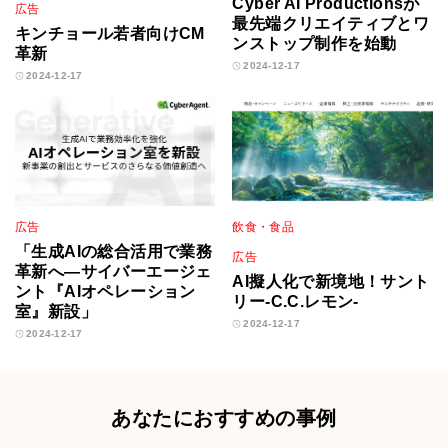
Cyber AI Productionsが
広告
最先端クリエイティブとワ
キンチョール若者向けCM
ンストップ制作を始動
革新
2024-12-17
2024-12-17
広告
飲食・食品
「生成AIの総合活用で業務
広告
革新へ―サイバーエージェ
AI擬人化で新境地！サント
ント『AIオペレーション
リー-C.C.レモン-
室』新設」
2024-12-17
2024-12-17
あなたにおすすめの事例