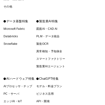
その他
データ基盤特集
製造業AI特集
Microsoft Fabric
図面AI・CAD AI
Databricks
PLM・データ統合
Snowflake
製造OCR
異常検知・予知保全
スマートファクトリー
製造業AIエージェント
AIハードウェア特集
ChatGPT特集
AIプロセッサ・チップ
モデル・料金プラン
PC・サーバ
ビジネス活用
エッジAI・IoT
API・開発