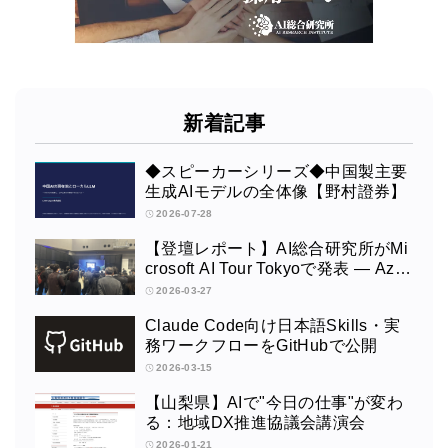
新着記事
◆スピーカーシリーズ◆中国製主要
生成AIモデルの全体像【野村證券】
2026-07-28
【登壇レポート】AI総合研究所がMi
crosoft AI Tour Tokyoで発表 ― Azur
e OpenAI × Fabric × TeamsによるAI
2026-03-27
エージェント構築
Claude Code向け日本語Skills・実
務ワークフローをGitHubで公開
2026-03-15
【山梨県】AIで"今日の仕事"が変わ
る：地域DX推進協議会講演会
2026-01-21