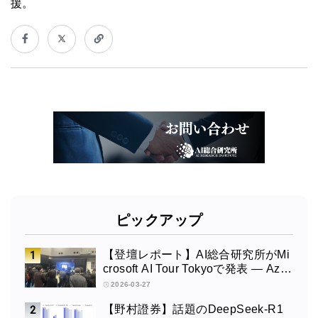
援。
ピックアップ
【登壇レポート】AI総合研究所がMi
crosoft AI Tour Tokyoで発表 ― Azur
e OpenAI × Fabric × TeamsによるAI
2026-03-27
エージェント構築
【野村證券】話題のDeepSeek-R1