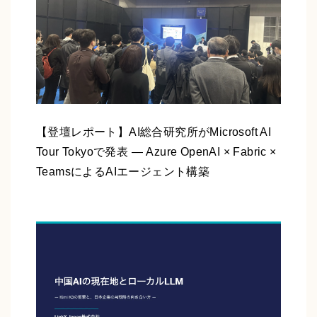
【登壇レポート】AI総合研究所がMicrosoft AI
Tour Tokyoで発表 ― Azure OpenAI × Fabric ×
TeamsによるAIエージェント構築