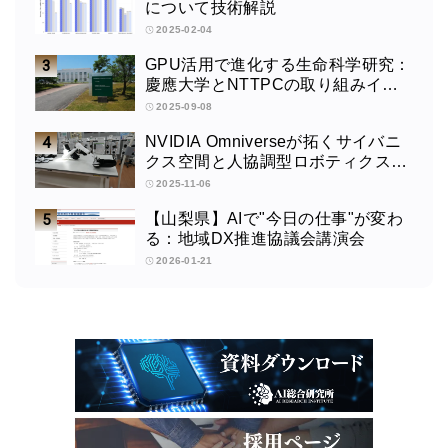
について技術解説
2025-02-04
GPU活用で進化する生命科学研究：
慶應大学とNTTPCの取り組みイン
タビュー
2025-09-08
NVIDIA Omniverseが拓くサイバニ
クス空間と人協調型ロボティクスの
未来：筑波大学サイバニクス研究セ
2025-11-06
ンターの取り組みインタビュー
【山梨県】AIで"今日の仕事"が変わ
る：地域DX推進協議会講演会
2026-01-21