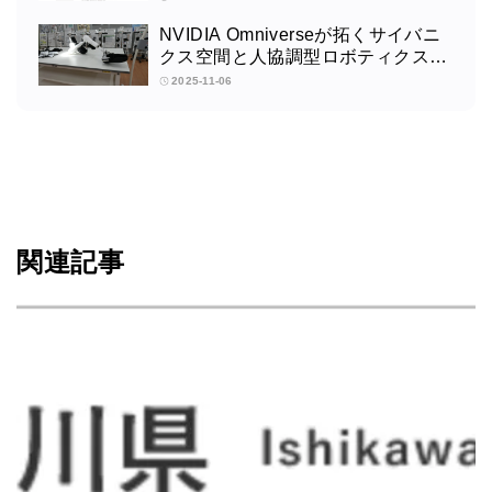
NVIDIA Omniverseが拓くサイバニ
クス空間と人協調型ロボティクスの
未来：筑波大学サイバニクス研究セ
2025-11-06
ンターの取り組みインタビュー
関連記事