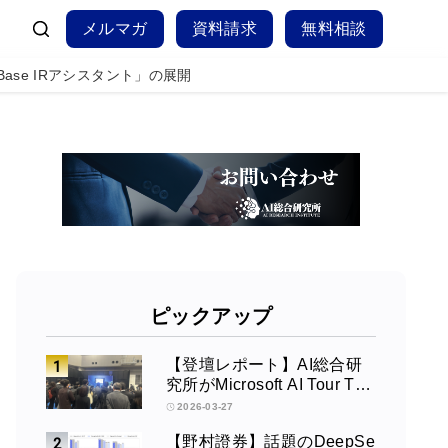
メルマガ
資料請求
無料相談
se IRアシスタント」の展開
ピックアップ
【登壇レポート】AI総合研
究所がMicrosoft AI Tour Tok
yoで発表 ― Azure OpenAI
2026-03-27
× Fabric × TeamsによるAIエ
【野村證券】話題のDeepSe
ージェント構築