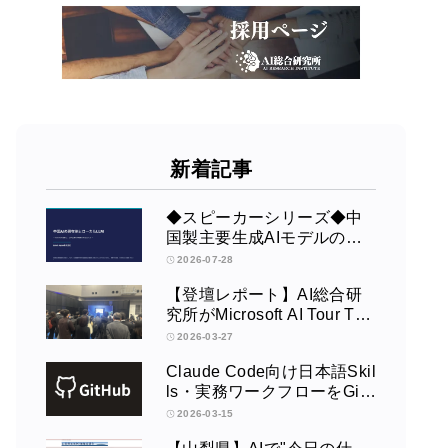
新着記事
◆スピーカーシリーズ◆中
国製主要生成AIモデルの全
体像【野村證券】
2026-07-28
【登壇レポート】AI総合研
究所がMicrosoft AI Tour Tok
yoで発表 ― Azure OpenAI
2026-03-27
× Fabric × TeamsによるAIエ
Claude Code向け日本語Skil
ージェント構築
ls・実務ワークフローをGit
Hubで公開
2026-03-15