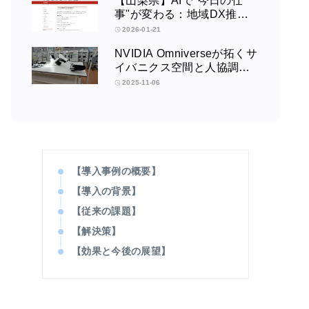
【山梨県】AIで"今日の仕
事"が変わる：地域DX推進
協議会講演会
2026-01-21
NVIDIA Omniverseが拓くサ
イバニクス空間と人協調型
ロボティクスの未来：筑波
2025-11-06
大学サイバニクス研究セン
ターの取り組みインタビュ
ー
【導入事例の概要】
【導入の背景】
【従来の課題】
【解決策】
【効果と今後の展望】