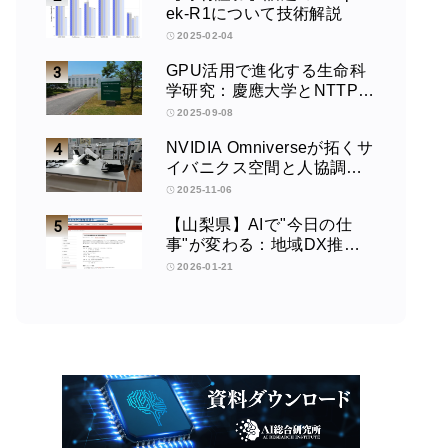
ek-R1について技術解説
2025-02-04
GPU活用で進化する生命科
学研究：慶應大学とNTTPC
の取り組みインタビュー
2025-09-08
NVIDIA Omniverseが拓くサ
イバニクス空間と人協調型
ロボティクスの未来：筑波
2025-11-06
大学サイバニクス研究セン
【山梨県】AIで"今日の仕
ターの取り組みインタビュ
事"が変わる：地域DX推進
ー
協議会講演会
2026-01-21